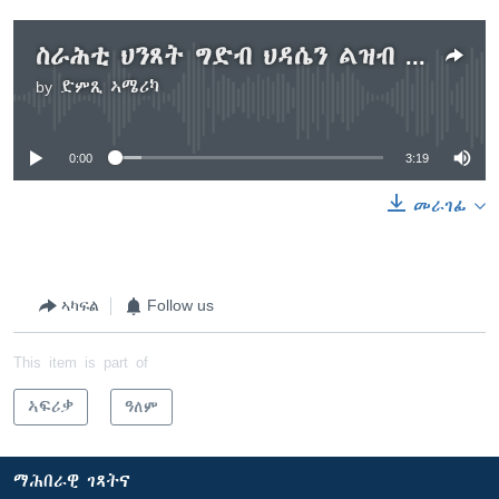
ስራሕቲ ህንጸት ግድብ ህዳሴን ልዝብ ምስ ሱዳንን ግብጽን ይቅጽል’ሎ
by
ድምጺ ኣሜሪካ
No media source currently available
0:00
3:19
መራገፊ
ኣካፍል
Follow us
This item is part of
ኣፍሪቃ
ዓለም
ማሕበራዊ ገጻትና