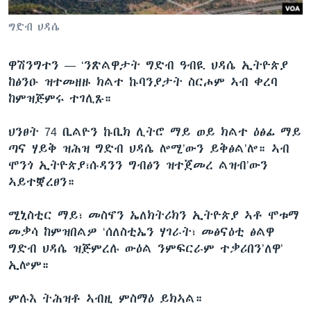
ቂሔ ጽልሚ
ቋንቋታት
ግድብ ህዳሴ
ዋሽንግተን —
‘ንጽልዋታት ግድብ ዓብዪ ህዳሴ ኢትዮጵያ
ከፅንዑ ዝተመዘዙ ክልተ ኩባንያታት ስርሖም ኣብ ቀረባ
ከምዝጅምሩ ተገሊጹ።
ህንፀት 74 ቢልዮን ኩቢክ ሊትሮ ማይ ወይ ክልተ ዕፅፊ ማይ
ጣና ሃይቅ ዝሕዝ ግድብ ህዳሴ ሎሚ’ውን ይቅፅል’ሎ። ኣብ
ሞንጎ ኢትዮጵያ፣ሱዳንን ግብፅን ዝተጀመረ ልዝብ’ውን
ኣይተቛረፀን።
ሚኒስቲር ማይ፣ መስኖን ኤለክትሪክን ኢትዮጵያ ኣቶ ሞቱማ
መቃሳ ከምዝበልዎ ‘ሰለስቲኤን ሃገራት፣ መፅናዕቲ ፅልዋ
ግድብ ህዳሴ ዝጅምረሉ ውዕል ንምፍርራም ተቃሪበን’ለዋ’
ኢሎም።
ምሉእ ትሕዝቶ ኣብዚ ምስማዕ ይክኣል።