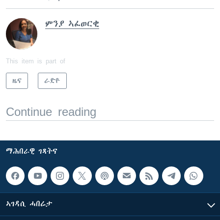
ምንያ ኣፈወርቂ
This item is part of
ዜና
ራድዮ
Continue reading
ማሕበራዊ ገጻትና
ኣገዳሲ ሓበሬታ