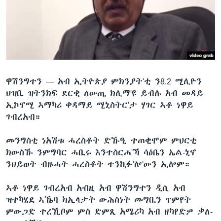
ቂሔ ጽልሚ
ቋንቋታት
ዋሽንግተን —
አብ ኢትዮጵያ ምክንያት'ቲ ን8.2 ሚሊዮን
ህዝቢ ዝትንክፍ ደርቂ ለውጢ ክሊማ'ዩ ይብሉ አብ መዳይ
ኢኮኖሚ ኣማካሪ ቀዳማይ ሚኒስትር'ታ ሃገር ኣቶ ነዋይ
ገብረአብ።
መንግስቲ ነአሽቱ ሓረስቶት ድኹዒ ተጠቂሞም ምህርቲ
ክውስኹ ንምግባር ሓቢሩ እንተስርሐ'ኻ ሳዕቤን ኤል-ኒኖ
ንህይወት ብዙሓት ሓረስቶት ተንኪፉ'ሎ'ውን ኢሎም።
ኣቶ ነዋይ ገብረአብ አብዚ አብ ዋሽንግተን ዲሲ አብ
ዝተካሄደ ኣኼባ ክኢላታት ውሕስነት መግቢን ጥምየት
ምውጋድ ተረኺቦም ምስ ድምጺ አሜሪካ አብ ዘካየድዎ ቃለ-