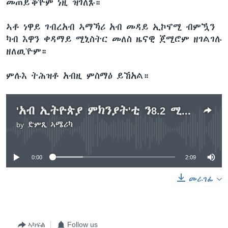
መጠይቕ'ዮም ነዚ ዝገለጹ።
ኣቶ ነዋይ ገብረአብ ኣማኻሪ አብ መዳይ ኢኮኖሚ ብምዃን
ካብ እዋን ቀዳማይ ሚኒስትር መለስ ዜናዊ ጀሚሮም ዘገልገሉ
ዘለዉ'ዮም።
ምሉእ ትሕዝቶ አብዚ ምስማዕ ይኸአል።
'አብ ኢትዮጵያ ምክንያት'ቲ ን8.2 ሚሊዮን ህዝቢ ዝትንክፍ ደርቂ ለውጢ ክሊማ'ዩ'- አማካሪ ኢኮኖሚ
by
ድምጺ ኣሜሪካ
No media source currently available
0:00
2:09
መራገፊ
ኣካፍል
Follow us