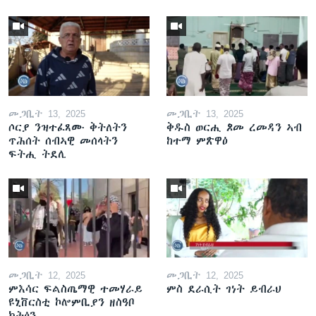
መጋቢት 13, 2025
መጋቢት 13, 2025
ሶርያ ንዝተፈጸሙ ቅትለትን
ቅዱስ ወርሒ ጾመ ረመዳን ኣብ
ጥሕሰት ሰብኣዊ መሰላትን
ከተማ ምጽዋዕ
ፍትሒ ትደሊ
መጋቢት 12, 2025
መጋቢት 12, 2025
ምእሳር ፍልስጤማዊ ተመሃራይ
ምስ ደራሲት ገነት ይብራህ
ዩኒቨርስቲ ኮሎምቢያን ዘስዓቦ