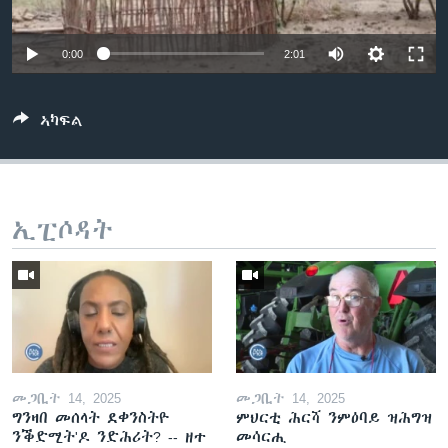
ቂሔ ጽልሚ
ቋንቋታት
0:00
2:01
ኣካፍል
ኢፒሶዳት
መጋቢት 14, 2025
መጋቢት 14, 2025
ግንዛበ መሰላት ደቀንስትዮ
ምህርቲ ሕርሻ ንምዕባይ ዝሕግዝ
ንቕድሚት'ዶ ንድሕሪት? -- ዘተ
መሳርሒ