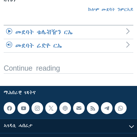
ክትዕን
ኩሎም መደባት ንምርኣይ
መደባት ቴሌቭዥን ርኤ
መደባት ሬድዮ ርኤ
Continue reading
ማሕበራዊ ገጻትና
ኣገዳሲ ሓበሬታ