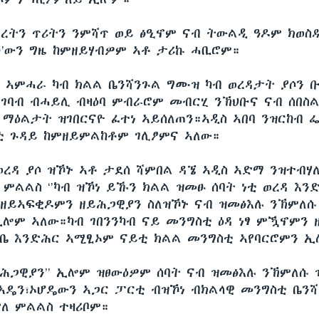
ረትን ጥሪትን ንምሻጥ ወይ ፅዒኖም ናብ ትውልዲ ዓዶም ክወስዱ
’ውን ግዜ ከምዘይሃብዎም ኣቶ ታሪኩ ሓቢሮም።
ብ ኣምሓራ ካብ ክልል ቤንሻንጉል ግሙዝ ካብ ወረዳታት ያሶን ቡ
ኣገባብ ብሓይሊ ብዛዕባ ምብራሮም መብርሂ ንኽህቡና ናብ ሰበስ
 ማዕልታት ዝገበርናዮ ፈተነ ኣይሰለጠን።ኣዲስ ኣበባ ንዝርከብ 
ቲ ጉዳይ ከምዘይምልከቶም ገሊፆምና ኣለው።
ወረዳ ያሶ ዝኾኑ ኣቶ ታደሰ ሻምበል ዳኜ ኣዲስ ኣድማ ንዝተብሃ
 ምልልስ ‘’ካብ ዝኾነ ይኹን ክልል ዝመፁ ሰባት ነቲ ወረዳ እን
ዘይኣፍቂዶምን ዘይሕጋዊያን ስለዝኾኑ ናብ ዝመፅእሉ ንኽምለሱ
ኢሎም ኣለው።ካብ ገበንንካብ ናይ መንግስቲ ዕዳ ነፃ ምዃኖምን 
ቤ እንድሕር ኣሚፂኦም ናይቲ ክልል መንግስቲ ኣየባርሮምን 
ዘይሕጋዊያን’’ ኢሎም ዝፀውዕዎም ሰባት ናብ ዝመፅእሉ ንኽምለሱ 
ዴን፣ኦሆዴውን ኣጋር ፓርቲ ብዝኾነ ብክልላዊ መንግስቲ ቤንሻ
ለ ምልልስ ተዛሪቦም።