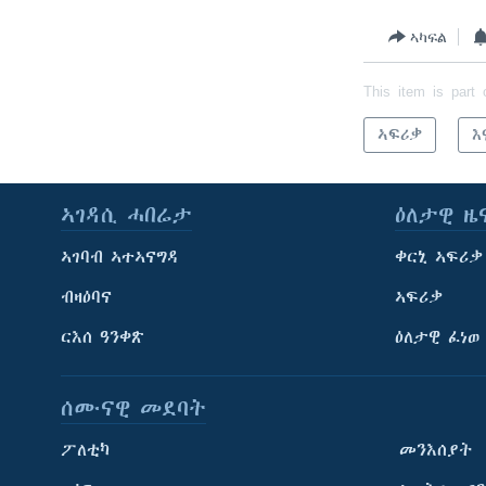
ኣካፍል
This item is part 
ኣፍሪቃ
እ
ኣገዳሲ ሓበሬታ
ዕለታዊ ዜ
ኣገባብ ኣተኣናግዳ
ቀርኒ ኣፍሪቃ
ብዛዕባና
ኣፍሪቃ
ርእሰ ዓንቀጽ
ዕለታዊ ፈነወ
ሰሙናዊ መደባት
ፖለቲካ
መንእሰያት