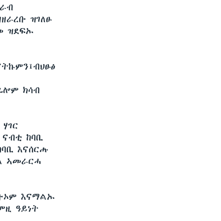
ዕራብ
ዘራረቡ ዝገለፁ
መ ዝደፍኡ
ትኩምን፤ብህፁፅ
ፊሎም ክሳብ
 ሃገር
 ናብቲ ከባቢ
ከባቢ እናሰርሑ
ል ኣመራርሓ
ግቡኦም እናማልኡ
ምዚ ዓይነት