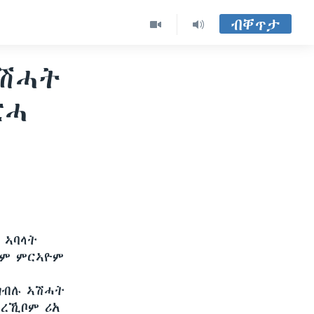
ብቐጥታ
ኣሽሓት
ርሓ
 ኣባላት
ኖም ምርኣዮም
ዝብሉ ኣሽሓት
ተረኺቦም ሪአ