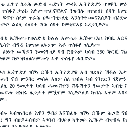
ሚቴ ፈፃሚ ስራሕ ውድብ ሓድነት መላእ ኢትዮጵያን ተፀዋዒ ም
 ተስፋየ ታሪኩ እዮም።ተፈናቒልና ንዝብሉ ዝተወሰኑ ሰባት ከምዘ
ብ ፍኖተ ሰላም ጥራሕ ህፃውንቲ፣ደቂ ኣንስትዮ፣መናእሰይን ብዕድ
ቡዎም ልዕሊ ሰለስተ ሽሕ ሰባት ከምዝርኣዩ ኣረጋጊፆም።
ብቲ ኢኹም፤ተወለድቲ ክልል ኣምሓራ ኢኹም፤እዚ ከባቢ ኣይና
ሳት ብግዲ ከምዘውፅኡዎም ኣቶ ተስፋየ ገሊፆም።
 ፅዕነት መኻይን ንመጎዓዝያ ካብ ጅቡኦም ክሳብ 360 ቕርሺ ኸ
ዓዞም ከምዝገለፅሎም’ውን ኣቶ ተስፋየ ሓቢሮም።
ግቲ ኢትዮጵያ ዝኾነ ይኹን ኢትዮጵያዊ ኣብ ዝደለዮ ኽፋል እታ
ሪሑን ናይ ምንባር መሰል ኣለዎ ስለ ዝብል ካብ ጎንደርን ጎጃምን
ዕሊ 20 ዓመታት ክሳብ ሓሙሽተን ሽዱሽተን ዓመታት ኣብቲ 
መርሑ ዝነበሩ ዜጋታት ምዃኖም ገሊፆምለይ ክብሉ እቶም ኣባ
ም።
ነብሩ ኣብዝነበርሉ እዋን ግብሪ እናኸፈሉ ዝኾነ ይኹም ሕጋዊ 
ዚ ግን ብዘይሓሰብዎ ኣገባብ ብህፁፅ ክትወፁ ኢኹም ብዝብል ከ
ሖምን ገሊፆምለይ ኢሎም።