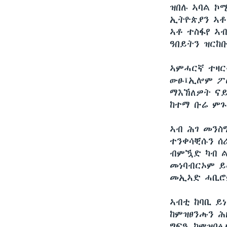
ቂሔ ጽልሚ
ዝበሉ ኣባል ኮ
ኢትዮጵያን ኣቶ
ኣቶ ተስፋየ ኣ
ዓበይትን ዝርከ
ኣምሓርኛ ተዛር
ውፁ፤ኢሎም ፖሊ
ማእኸለዎት ናይ
ከተማ ቡሬ ምጉ
ኣብ ሕገ መንስ
ተንቀሳቒሱን ሰ
ብምዃድ ካብ ል
መነባብርኦም ይ
መኢኣድ ሓቢሮ
ኣብቲ ከባቢ ይ
ከምዝፀንሑን ሕ
ግፍዒ ከምዝበፅ