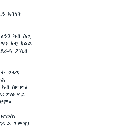
ን ኣባላት
ለንን ካብ ሕጊ
ልጣን እቲ ክልል
ፌደራል ፖሊስ
ለት ጋዜጣ
ድሕ
 ኣብ ስምምዕ
ዘረጋግፅ ናይ
ኢሎም።
ዝተወሰነ
ንጉል ጉምዝን