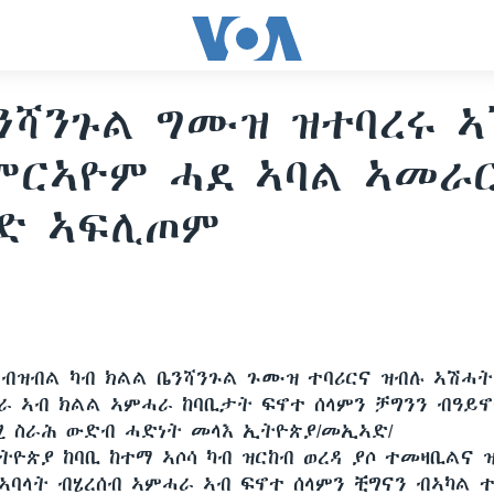
ንሻንጉል ግሙዝ ዝተባረሩ 
ምርኣዮም ሓደ ኣባል ኣመራ
ድ ኣፍሊጦም
ብዝብል ካብ ክልል ቤንሻንጉል ጉሙዝ ተባሪርና ዝብሉ ኣሽሓት
ራ ኣብ ክልል ኣምሓራ ከባቢታት ፍኖተ ሰላምን ቻግንን ብዓይ
ሚ ስራሕ ውድብ ሓድነት መላእ ኢትዮጵያ/መኢኣድ/
ትዮጵያ ከባቢ ከተማ ኣሶሳ ካብ ዝርከብ ወረዳ ያሶ ተመዛቢልና 
ኣባላት ብሄረሰብ ኣምሓራ ኣብ ፍኖተ ሰላምን ቺግናን ብኣካል 