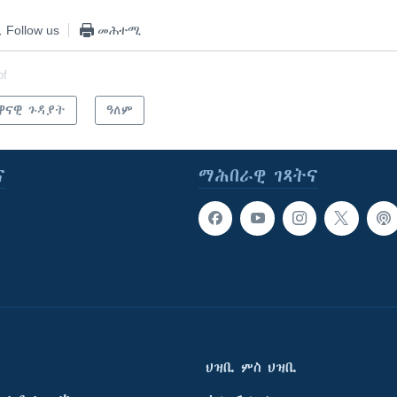
Follow us
መሕተሚ
of
ዋናዊ ጉዳያት
ዓለም
ና
ማሕበራዊ ገጻትና
ህዝቢ ምስ ህዝቢ