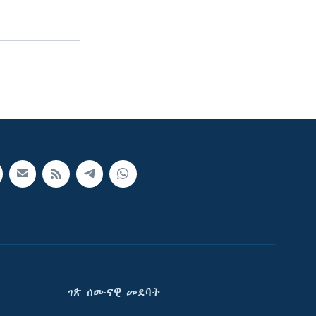
ገጽ ሰሙናዊ መደባት