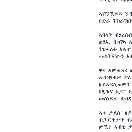
ኣሽንዃይዶ ንብ
ስድራ ንኽራኸቡ
ኣባላት ብሄረሰ
ወፃኢ ብዝኾነ 
ንዝሓለፉ ክልተ
ሓቲትና’ውን እ
ዋና ኣምሓዳሪ 
ኣብዝሃብዎ ቃለ
ዘይኣፍሊጦምን 
በፂሕና ኢና’’ 
መሰነይታ ደብዳ
ኣቶ ታደሰ ‘’
ብፓርትታት ብኣ
ምዃኑ ኣብቲ ቃ