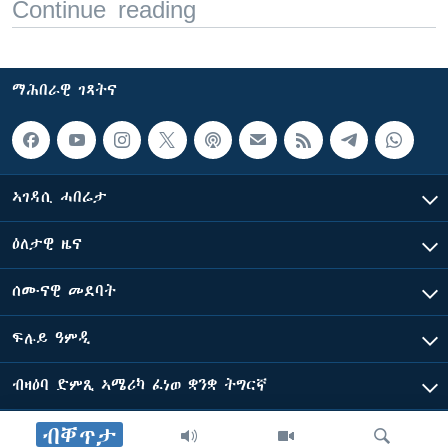
Continue reading
ማሕበራዊ ገጻትና
ኣገዳሲ ሓበሬታ
ዕለታዊ ዜና
ሰሙናዊ መደባት
ፍሉይ ዓምዲ
ብዛዕባ ድምጺ ኣሜሪካ ፈነወ ቋንቋ ትግርኛ
ብቐጥታ
ድምጺ ኣመሪካ ብመሰል ጸሓፊ ዝተሓለወዩ።