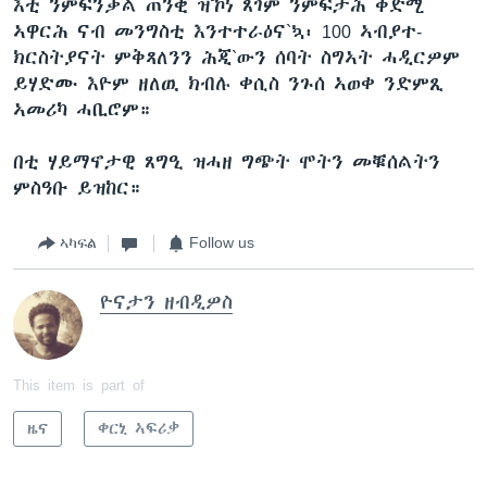
እቲ ንምፍንቓል ጠንቂ ዝኾነ ጸገም ንምፍታሕ ቅድሚ
ኣዋርሕ ናብ መንግስቲ እንተተራዕና`ኳ፡ 100 ኣብያተ-
ክርስትያናት ምቅጻለንን ሕጂ`ውን ሰባት ስግኣት ሓዲርዎም
ይሃድሙ እዮም ዘለዉ ክብሉ ቀሲስ ንጉሰ ኣወቀ ንድምጺ
ኣመሪካ ሓቢሮም።
በቲ ሃይማኖታዊ ጸግዒ ዝሓዘ ግጭት ሞትን መቑሰልትን
ምስዓቡ ይዝከር።
ኣካፍል
Follow us
ዮናታን ዘብዲዎስ
This item is part of
ዜና
ቀርኒ ኣፍሪቃ