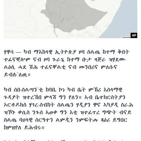
ቂሔ ጽልሚ
ቋንቋታት
ሃዋሳ —
ካብ ማእከላዊ ኢትዮጵያ ዞባ ስልጤ ከተማ ቅበት
ተፈናቒሎም ናብ ዞባ ጉራጌ ከተማ ቡታ ዛጅራ ዝሃደሙ
ልዕሊ ሓደ ሽሕ ተፈናቐልቲ ናብ መንበሪና ምለሱና
ይብሉ`ለዉ።
ካብ ሰበ-ስልጣን`ቲ ከባቢ ኮነ ካብ ቤት ምኽሪ እስላማዊ
ጉዳያት ዝተረኽበ ምላሽ ግን የለን። ኣብ ቤተክርስትያን
ኦርቶዶክስ ሃገረ-ስብከት ስልጤን ሃዲያን ዋና ኣካያዲ ስራሕ
ዝኾኑ ቀሲስ ንጉሰ ኣወቀ ግን እቲ ዝተፈጥረ ግጭት ብናይ
ስልጤ ባህላዊ ስርዓተን ልምዲን ንምፍትሑ ጻዕሪ ይግበር
ከምዘየለ ይሕብሩ።