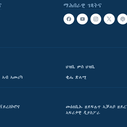
ና
ማሕበራዊ ገጻትና
ህዝቢ ምስ ህዝቢ
 ኣብ ኣመሪካ
ቂሔ ጽልሚ
ቫይረስኮሮና
መዕለቢኡ ዘይፍሉጥ ኣቓልቦ ዘይረ
ኣፍሪቃዊ ዲያስፖራ