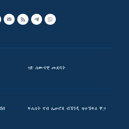
ገጽ ሰሙናዊ መደባት
ኸበ
ፍልሰት ናብ ኤውሮጳ ብኽንዲ ዝተኸፍለ ዋጋ