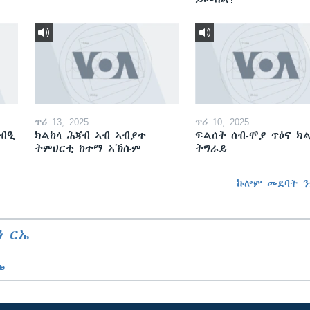
ጥሪ 13, 2025
ጥሪ 10, 2025
ርብዒ
ክልከላ ሕጃብ ኣብ ኣብያተ
ፍልሰት ሰብ-ሞያ ጥዕና ክ
ትምህርቲ ከተማ ኣኽሱም
ትግራይ
ሙ
ኩሎም መደባት ን
 ርኤ
ኤ