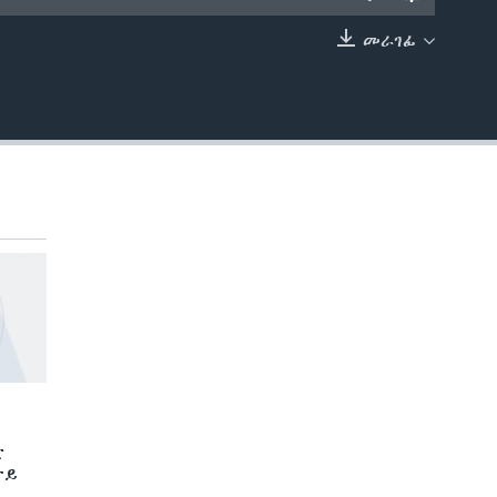
መራገፊ
EMBED
ድ
ታይ