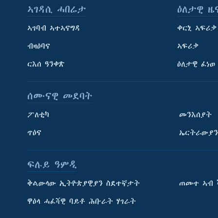
ኣገዳሲ ሓበሬታ
ዕለታዊ ዜ
ኣገባብ ኣተኣናግዳ
ቀርኒ ኣፍሪቃ
ብዛዕባና
ኣፍሪቃ
ርእሰ ዓንቀጽ
ዕለታዊ ፈነወ
ሰሙናዊ መደባት
ፖለቲካ
መንእሰያት
ጥዕና
ኤርትራውያን
ፍሉይ ዓምዲ
ትምህርቲ እንግሊዝኛ
ቅልውላው ኢትዮጵያዊያን ስደተኛታት
ጠመተ ኣብ 
ማሕበራዊ ገጻትና
ዋዕላ ሓፈሻዊ ባይቶ ሕቡራት ሃገራት