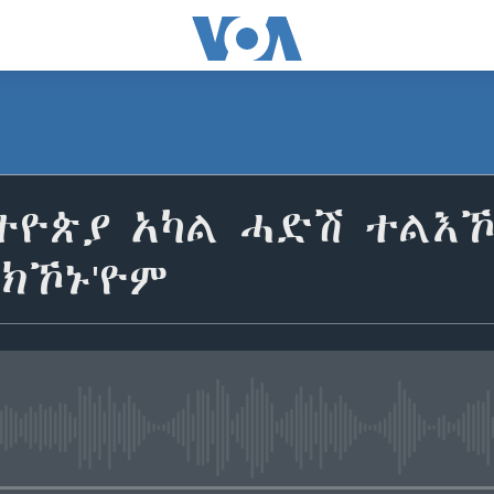
ትዮጵያ አካል ሓድሽ ተልእኾ
ክኾኑ'ዮም
No media source currently avail