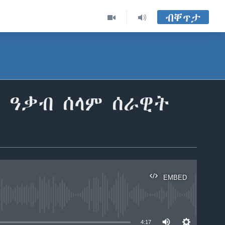
ብቐጥታ
 ዓቃብ ሰላም ሰራዊት
EMBED
able
4:17