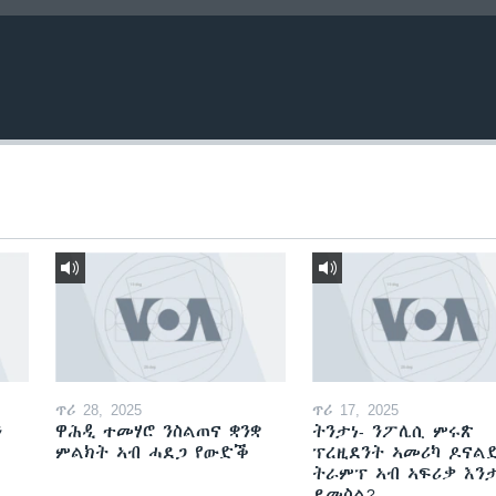
ጥሪ 28, 2025
ጥሪ 17, 2025
ን
ዋሕዲ ተመሃሮ ንስልጠና ቋንቋ
ትንታነ- ንፖሊሲ ምሩጽ
ምልክት ኣብ ሓደጋ የውድቕ
ፕረዚደንት ኣመሪካ ዶናል
ትራምፕ ኣብ ኣፍሪቃ እን
ይመስል?