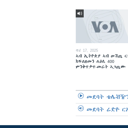
ጥሪ 17, 2025
ኣብ ኢትዮጵያ ኣብ ውሽጢ 
ክፍለዘመን ልዕሊ 400
ምንቅጥቃጥ-መሬት ኣጋጢ
መደባት ቴሌቭዥን
መደባት ሬድዮ ር