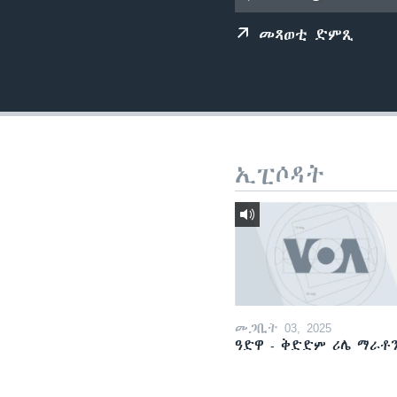
ቂሔ ጽልሚ
መጻወቲ ድምጺ
ኢፒሶዳት
መጋቢት 03, 2025
ዓድዋ - ቅድድም ሪሌ ማራቶ