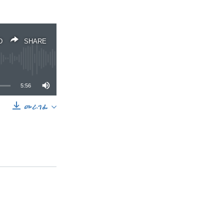
D
SHARE
5:56
መራገፊ
SHARE