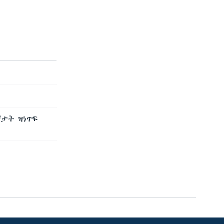
ኛታት ዝነጥፍ