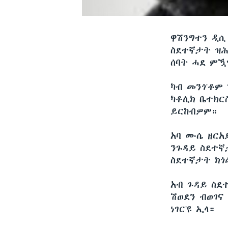
ዋሽንግተን ዲ
ስደተኛታት ዝሕ
ሰባት ሓደ ምዃ
ካብ መንጎ'ቶም
ካቶሊክ ቤተክር
ይርከብዎም።
አባ ሙሴ ዘርአ
ንጉዳይ ስደተኛ
ስደተኛታት ክጎል
አብ ጉዳይ ስደ
ሽወደን ብወገና
ነገር'ዩ ኢላ።