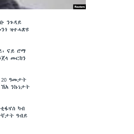
ከቡ ንጉዳይ
መንጎ ዝተሓጽዩ
ይ፡ ናይ ሮማ
ንጀላ መርከን
 20 ዓመታት
 ኸአ ንኩነታት
ቲፋኖስ ካብ
ተኛታት ዓብይ