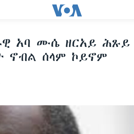
ዊ አባ ሙሴ ዘርአይ ሕጹይ
 ኖብል ሰላም ኮይኖም
5