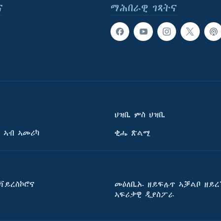
ና
ማሕበራዊ ገጻትና
ህዝቢ ምስ ህዝቢ
 ኣብ ኣመሪካ
ቂሔ ጽልሚ
ቫይረስኮሮና
መዕለቢኡ ዘይፍሉጥ ኣቓልቦ ዘይረ
ኣፍሪቃዊ ዲያስፖራ