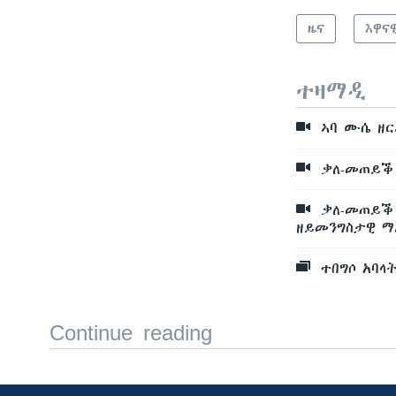
ዜና
እዋና
ተዛማዲ
ኣባ ሙሴ ዘር
ቃለ-መጠይቕ 
ቃለ-መጠይቕ 
ዘይመንግስታዊ ማ
ተበግሶ አባላ
Continue reading