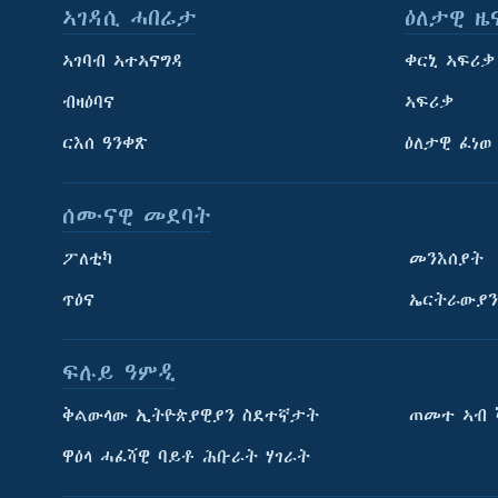
ኣገዳሲ ሓበሬታ
ዕለታዊ ዜ
ኣገባብ ኣተኣናግዳ
ቀርኒ ኣፍሪቃ
ብዛዕባና
ኣፍሪቃ
ርእሰ ዓንቀጽ
ዕለታዊ ፈነወ
ሰሙናዊ መደባት
ፖለቲካ
መንእሰያት
ጥዕና
ኤርትራውያን
ፍሉይ ዓምዲ
ትምህርቲ እንግሊዝኛ
ቅልውላው ኢትዮጵያዊያን ስደተኛታት
ጠመተ ኣብ 
ማሕበራዊ ገጻትና
ዋዕላ ሓፈሻዊ ባይቶ ሕቡራት ሃገራት