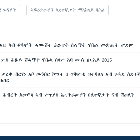
ዊ ጉዳያት
ኣፍሪቃውያን ስደተኛታት ማእከላይ ባሕሪ
ኣይ ካብ ቀዳሞት ሓሙሽተ ሕጹያት ስልማት ኖቤል መጽሔት ታይም
ምስ ሕጹይ ሽልማት ኖቤል ሰላም አባ ሙሴ ዘርአይ 2015
ታረቀ ብርሃነ ኣቦ መንበር ኮሚተ 3 ጥቅምቲ ዝተባህለ ኣብ ጉዳይ ስደተ
ሕበር
ት ሕብረት አውሮጳ ኣብ ምጥያስ ኤርትራውያን ስደተኛታት ናብ ሽወደን