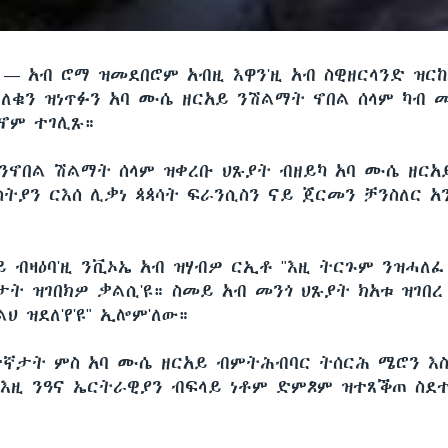
ሲ —
አብ ሮማ ዝመደበሮም አብዚ እዋን'ዚ አብ ስዊዘርላንድ ዝር
ለቁን ዝነጥፉን አባ ሙሴ ዘርአይ ንሽልማት ኖበል ሰላም ካብ 
ኖም ተገሊጹ።
 ንኖበል ሽልማት ሰላም ዝቀረቡ ህጹያት ብዘይካ አባ ሙሴ ዘርአ
ስትያን ርእሰ ሊቃነ ጳጳሳት ፍራንሲስን ናይ ጀርመን ቻንስለር አ
ይ ብዛዕባ'ዚ ንቪኦኤ አብ ዝሃብዎ ርኢቶ "እዚ ትርጉም ንዝሓለፈ
ታት ዝገበክዎ ቃልሲ'ዩ። ስመይ አብ መንጎ ህጹያት ክአቱ ዝገበረ
ህ ዝደለ'የ'ዩ" ኢሎም'ለው።
ተኛታት ምስ አባ ሙሴ ዘርአይ ብምትሕብባር ትሰርሕ ሜሮን እስ
 እዚ ንዓና ኤርትራዊያን ብፍላይ ነቶም ድምጾም ዝተጸቕጠ ስደ