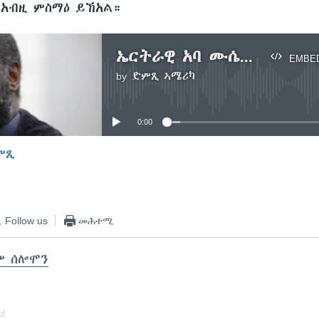
አብዚ ምስማዕ ይኸአል።
ኤርትራዊ አባ ሙሴ ዘርአይ ህጹይ ሽልማት ኖብል ሰላም ኮይኖም
EMBE
by
ድምጺ ኣሜሪካ
No media source currently available
0:00
ምጺ
EMBED
Follow us
መሕተሚ
ም ሰሎሞን
of