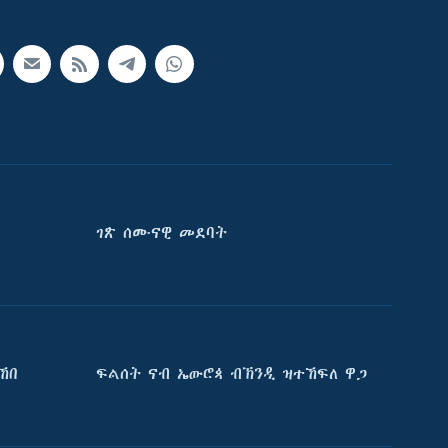
ገጽ ሰሙናዊ መደባት
ኸበ
ፍልሰት ናብ ኤውሮጳ ብኽንዲ ዝተኸፍለ ዋጋ