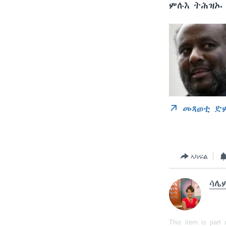
ምሉእ ትሕዝኡ 
መጻወቲ ድ
ኣካፍል
ሳሌ
This item is part 