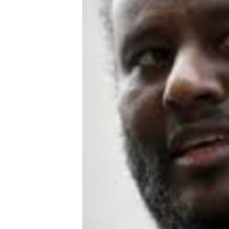
ቂሔ ጽልሚ