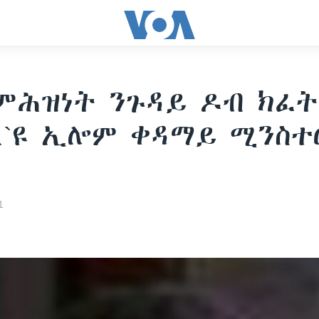
ምሕዝነት ንጉዳይ ዶብ ክፈ
`ዩ ኢሎም ቀዳማይ ሚንስተ
1