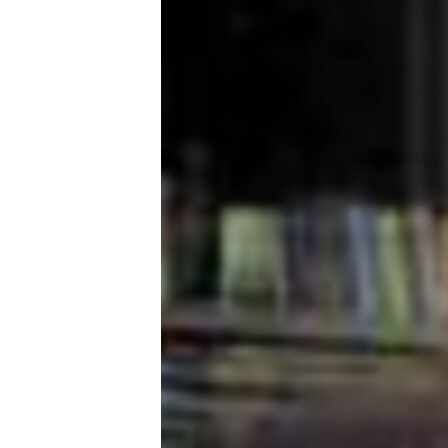
ቂሔ ጽልሚ