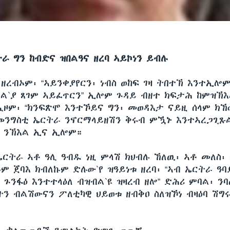
ራ ግን ከብድና ዝበልዓና ዘረባ ኣይኮነን ይብሉ
 ዘረብኦም፡ “ኣይንቀያየርን፡ ነብስ ወከፍ ገዛ ትበተኽ እንተኢሎ
ል`ያ ጸገም ኣይፈጥርን” ኢሎም ጉዳይ ብዘተ ክፍታሕ ከምዝኽ
ዞም፡ “ክንፍጽሞ እንተኾይና ግን፡ መወዳእታ ናይዚ ሰላም ክኸ
መንግስቲ ኤርትራ ንኖርማላይዘሽን ቅሩብ ምዃኑ እንተኣረጋጊጹ
 ንኽእል ኢና ኢሎም።
ኤርትራ ኣቶ ዓሊ ዓብዱ ነዚ ምላሽ ክህብሉ ኸለዉ፡ ኣቶ መለስ፡
ም ጀባእ ክብለኩም ድሉው`የ ዝዓይነቱ ዘረባ፡ “ኣብ ኤርትራ ዓባ
 ጉንፋዕ እንተተላዕለ ብዝብል`ዩ ዝዛረብ ዘሎ” ድሕሪ ምባል፡ ንባ
ን ብልሽውናን ፖለቲካዊ ህይወቱ ዘብቅዐ ስለዝኾነ ብዛዕባ ሽግሩ