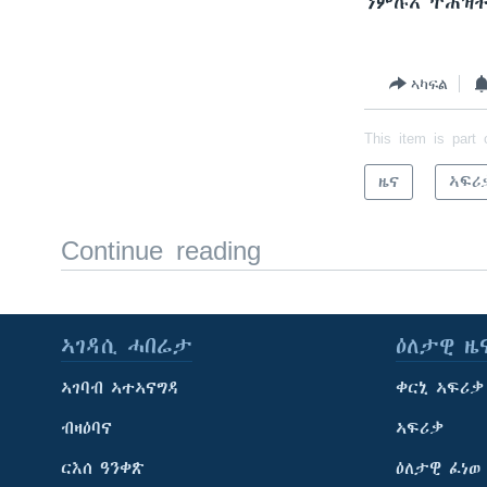
ንምሉእ ትሕዝ
ኣካፍል
This item is part 
ዜና
ኣፍሪ
Continue reading
ኣገዳሲ ሓበሬታ
ዕለታዊ ዜ
ኣገባብ ኣተኣናግዳ
ቀርኒ ኣፍሪቃ
ብዛዕባና
ኣፍሪቃ
ርእሰ ዓንቀጽ
ዕለታዊ ፈነወ