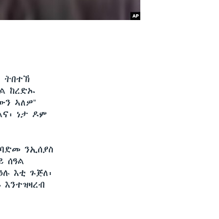
ም ትበተኽ
እል ከረድኡ
ውን ኣለዎ”
ልና፡ ነታ ዶም
 ባድመ ንኢሰያስ
ይ ሰዓል
ዕሉ እቲ ጉጅለ፡
 እንተዝዛረብ