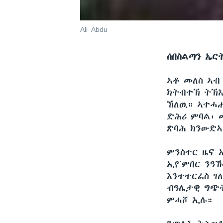
Ali Abdu
ሰበስልጣን ኤርት
ኣቶ መለስ ኣብ
ክትብተኽ ትኽእ
ኸለዉ። ኣተሓሒ
ድሕሪ ምባል፡ 
ጽባሕ ክንውድኣ
ምንስተር ዜና 
ኢየ`ምበር ንዓኹ
እንተተርፈስ ገለ
ብዓሌታዊ ግጭት
ምሓሾ ኢሉ።