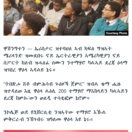
ቂሔ ጽልሚ
ቋንቋታት
ዋሽንግተን —
ኤሪስታር ዝተባህለ ኣብ ክፍለ ግዝኣት
ሜሪላንድ ዝመደበሩ ናይ ኤርትራዊያን ኣሜሪካዊያን ናይ
ስፖርት ክለብ ዝሓለፈ ሰሙን ንተማሃሮ ካልኣይ ደረጃ ዕላማ
ዝገበረ ዋዕላ ኣዳልዩ ኔሩ።
“ትበጽሖ ሸቶ ብምሕሳብ ጉዕዞኻ ጀምር” ዝብል ቴማ ሒዙ
ዝተዳለወ እዚ ዋዕላ ልዕሊ 200 ተማሃሮ ማእከላይን ካልኣይን
ደረጃ ከምኡ’ውን ወለዲ ተሳቲፎም ኔሮም።
ንኮሌጅ ወይ ዩኒቨርሲቲ ንዝኣትው ተማሃሮ እኹል
ምቅርራብ ንኽገብሩ ዝዓለመ ዋዕላ እዩ ኔሩ።