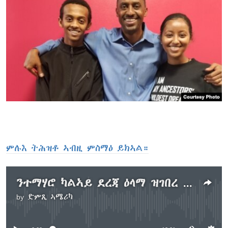
ምሉእ ትሕዝቶ ኣብዚ ምስማዕ ይክኣል።
ንተማሃሮ ካልኣይ ደረጃ ዕላማ ዝገበረ ዋዕላ ናይ ኤርትራዊያን ኣሜሪካዊያን ተኻይዱ
by
ድምጺ ኣሜሪካ
No media source currently available