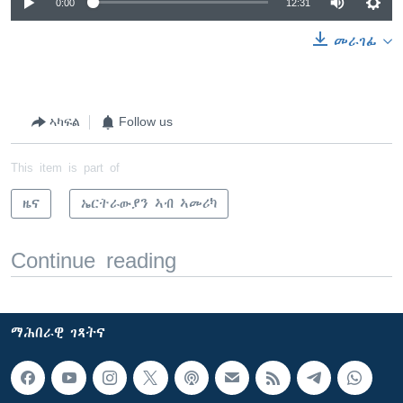
0:00
12:31
መራገፊ
ኣካፍል
Follow us
This item is part of
ዜና
ኤርትራውያን ኣብ ኣመሪካ
Continue reading
ማሕበራዊ ገጻትና