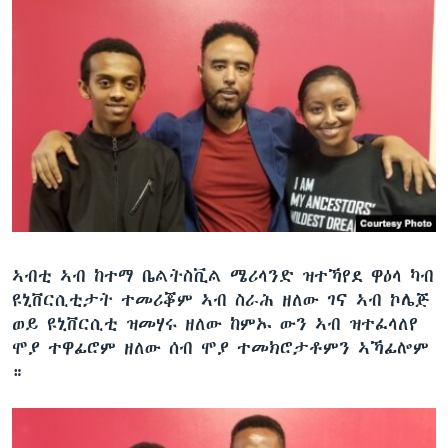
ኣብቲ ኣብ ከተማ ቤልትስቪል ሜሪላንድ ዝተኻየደ ዋዕላ ካብ
ዩኒቨርሲቲታት ተመሪቖም ኣብ ስራሕ ዘለው ገና ኣብ ኮሌጅ
ወይ ዩኒቨርሲቲ ዝመሃሩ ዘለው ከምኡ ውን ኣብ ዝተፈላለየ
ሞያ ተዋፊሮም ዘለው ሰብ ሞያ ተመክሮታቶምን ኣኻፊሎም
።