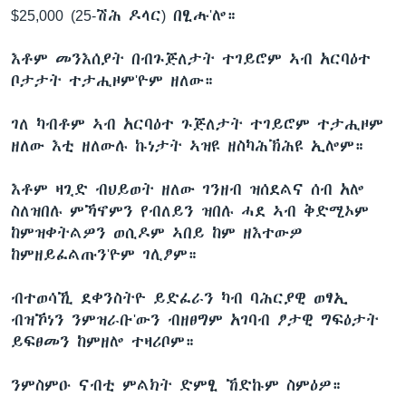
$25,000 (25-ሽሕ ዶላር) በፂሑ'ሎ።
ቂሔ ጽልሚ
ቋንቋታት
እቶም መንእሰያት በብጉጅለታት ተገይሮም ኣብ አርባዕተ
ቦታታት ተታሒዞም'ዮም ዘለው።
ገለ ካብቶም ኣብ አርባዕተ ጉጅለታት ተገይሮም ተታሒዞም
ዘለው እቲ ዘለውሉ ኩነታት ኣዝዩ ዘስካሕኽሕዩ ኢሎም።
እቶም ዛጊድ ብህይወት ዘለው ገንዘብ ዝሰደልና ሰብ አሎ
ስለዝበሉ ምኻኖምን የብለይን ዝበሉ ሓደ ኣብ ቅድሚኦም
ከምዝቀትልዎን ወሲዶም ኣበይ ከም ዘእተውዎ
ከምዘይፈልጡን'ዮም ገሊፆም።
ብተወሳኺ ደቀንስትዮ ይድፈራን ካብ ባሕርያዊ ወፃኢ
ብዝኾነን ንምዝራቡ'ውን ብዘፀግም አገባብ ፆታዊ ግፍዕታት
ይፍፀመን ከምዘሎ ተዛሪቦም።
ንምስምዑ ናብቲ ምልክት ድምፂ ኸድኩም ስምዕዎ።