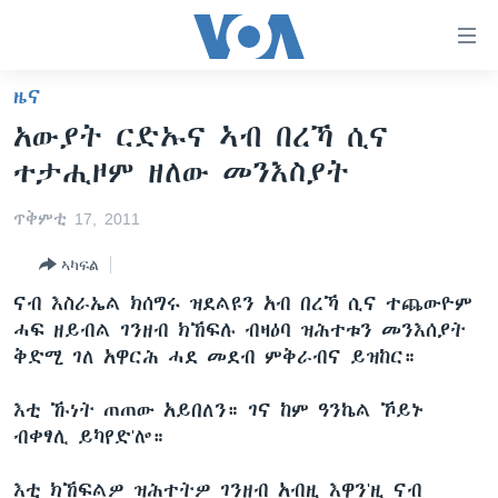
ክርከብ
ዝኽእል
መራኸቢታት
ዜና
ዜና
ናብ
አውያት ርድኡና ኣብ በረኻ ሲና
ቀንዲ
ሰሙናዊ መደባት
ኤርትራ/ኢትዮጵያ
ተታሒዞም ዘለው መንእስያት
ትሕዝቶ
ራድዮ
ሕለፍ
ዓለም
ሰሙናዊ መደባት
ጥቅምቲ 17, 2011
ናብ
ቪድዮ
ማእከላይ ምብራቕ
እዋናዊ ጉዳያት
ፈነወ ትግርኛ 1900
ቀንዲ
ኣካፍል
ፍሉይ ዓምዲ
መምርሒ
ጥዕና
መኽዘን ሓጸርቲ ድምጺ
VOA60 ኣፍሪቃ
ናብ እስራኤል ክሰግሩ ዝደልዩን አብ በረኻ ሲና ተጨውዮም
ስገር
ዕለታዊ ፈነወ ድምጺ ኣመሪካ ቋንቋ ትግርኛ
መንእሰያት
ትሕዝቶ ወሃብቲ ርእይቶ
VOA60 ኣመሪካ
ሓፍ ዘይብል ገንዘብ ክኸፍሉ ብዛዕባ ዝሕተቱን መንእሰያት
ናብ
ቅድሚ ገለ አዋርሕ ሓደ መደብ ምቅራብና ይዝከር።
መፈተሺ
ኤርትራውያን ኣብ ኣመሪካ
VOA60 ዓለም
ትምህርቲ እንግሊዝኛ
ስገር
ህዝቢ ምስ ህዝቢ
ቪድዮ
እቲ ኹነት ጠጠው አይበለን። ገና ከም ዓንኬል ኾይኑ
ማሕበራዊ ገጻትና
ብቀፃሊ ይካየድ'ሎ።
ደቂ ኣንስትዮን ህጻናትን
ሳይንስን ቴክኖሎጂን
እቲ ክኸፍልዎ ዝሕተትዎ ገንዘብ አብዚ እዋን'ዚ ናብ