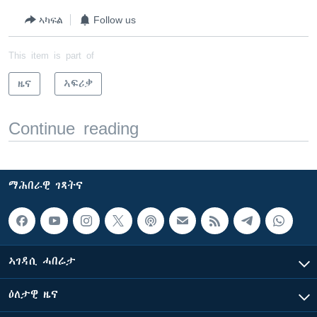
ኣካፍል
Follow us
This item is part of
ዜና
ኣፍሪቃ
Continue reading
ማሕበራዊ ገጻትና
ኣገዳሲ ሓበሬታ
ዕለታዊ ዜና