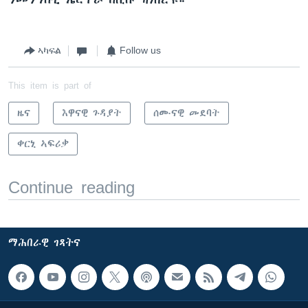
ኣካፍል
Follow us
This item is part of
ዜና
እዋናዊ ጉዳያት
ሰሙናዊ መደባት
ቀርኒ ኣፍሪቃ
Continue reading
ማሕበራዊ ገጻትና