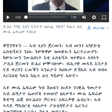
ቂሔ ጽልሚ
ቋንቋታት
0:00
7:33
ድሕሪ ጎንጺ ጊሰን እንታይ ለውጢ ንጽበ? ክኢላ ሕጊ
መራገፊ
ሙሴ ኤፍሬም የብርህ
ዋሽንግተን —
ኣብ ጊሰን ጀርመን፡ ኣብ መንጎ ኣካየድቲ
ፈስቲቫልን ንዕኡ ንምቅዋም ዝመጽኡን ኤርትራውያን፣
ከምኡ’ውን ንውሕስነት እቲ ፈስቲቫል ዝተዋፈሩ ኣባላት
ፖሊስ ጀርመን ድሕሪ ምቝሳሎም፡ ብሕጋዊ መዳይ እንታይ
ናይ ቀረባን ርሑቕን ኣንፈታት ክህሉዎ ይኽእል ኣብ ዝብል
ኣርእስቲ ካልእ ክኢላ ሕጊ ዓዲምና ኣሎና።
ኣቶ ሙሴ ኤፍሬም ካብ ሽወደን ኰይኑ ንነዊሕ ዓመታት
ኣብ ሕግታት ኤውሮጳ ተመኵሮ ዘለዎ’ዩ። ሙሴ ኤፍሬም
ቅድሚ ሕጂ ብጥሕሰት ቻርተር ኣፍሪቃዊ ሕብረት፡ ኣብ
ጉዳይ ማእሰርቲ ላዕለዎት ፖለቲከኛታት ኤርትራ
ንመንግስቲ ኤርትራ ከሲሱ ዝነበረ’ዩ።