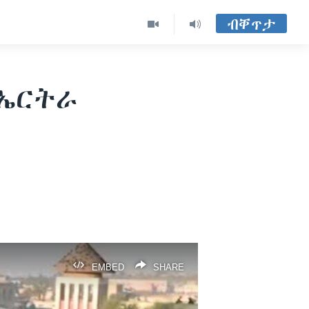
ብቐጥታ
 ኤርትራ
EMBED
SHARE