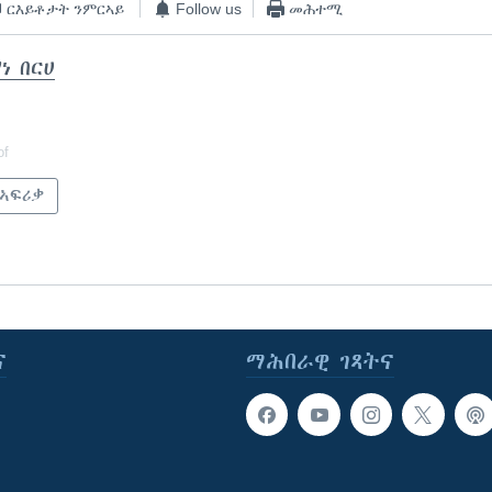
ርእይቶታት ንምርኣይ
Follow us
መሕተሚ
ነ በርሀ
of
 ኣፍሪቃ
ና
ማሕበራዊ ገጻትና