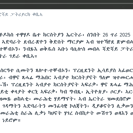
ድሻይ ፓትሪያርክ ቀቢኣ
ቶዶክስ ተዋሃዶ ቤተ ክርስትያን ኤርትራ፡ ሰንበት 26 ጥሪ 2025
ሰ ኣድባራት ደብረ-ጽዮን ቅድስት ማርያም ኣብ ዝተኻየደ ጽምብል
ተቐብኦን፡ ንብጹእ ወቅዱስ ኣቡነ ባሲሎስ መበል ሻድሻይ ፓትሪ
ርትራ ገይራ ቀቢኣ።
ስርዓተ ሲመትን ጸሎተ-ተቐብኦን፡ ፕረዚደንት ኢሳይያስ ኣፈወር
ራ፡ ብዋና ጸሓፊ ማሕበር ኣብያተ ክርስትያናት ዓለም ዝተመርሐ
ኡኽ፡ ፕረዚደንት ኣብያተ ክርስትያናት ኣፍሪቃ፡ ዋና ጸሓፊ ማ
240p
360p
ይቲ ቀላያት ቀርኒ ኣፍሪቃ፡ ካብ ግብጺ፡ ኢትዮጵያ፡ ሶርያ፡ ኣር
 ዝመጹ ወከልቲ፡ መራሕቲ ሃይማኖት፡ ኣብ ኤርትራ ዝመደበሮም
720p
1080p
ቲ ገዳማትን ኣድባራትን መንፈሳዊ ኮለጃትን፡ ዲያቆናትን ሊቃውን
 መራሕቲ ስራሕ ሊቃነ ካህናት ሃገረ ስብከታት ውሽጥን ወጻእን 
 ነይሮም።