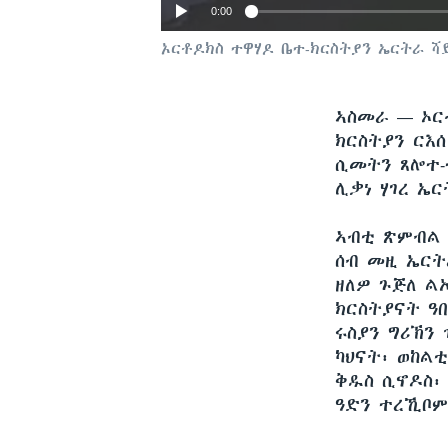
0:00
ኦርቶዶክስ ተዋሃዶ ቤተ-ክርስትያን ኤርትራ ሻ
ኣስመራ —
ኦር
ክርስትያን ርእ
ሲመትን ጸሎተ-
ሊቃነ ሃገረ ኤ
ኣብቲ ጽምብል 
ሰብ መዚ ኤርት
ዘለዎ ጉጅለ ል
Auto
ክርስትያናት ዓበ
ሩስያን ግሪኽን
ካህናት፡ ወከል
ቅዱስ ሲኖዶስ፡
ዓድን ተረኺቦም