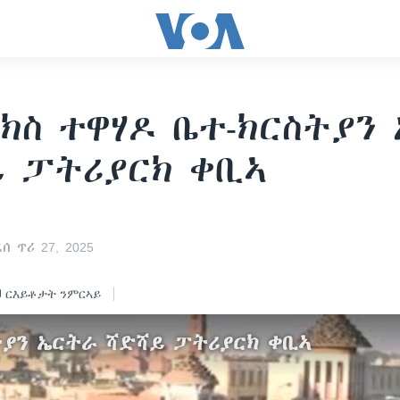
ክስ ተዋሃዶ ቤተ-ክርስትያን
 ፓትሪያርክ ቀቢኣ
 ጥሪ 27, 2025
ርእይቶታት ንምርኣይ
ትያን ኤርትራ ሻድሻይ ፓትሪያርክ ቀቢኣ