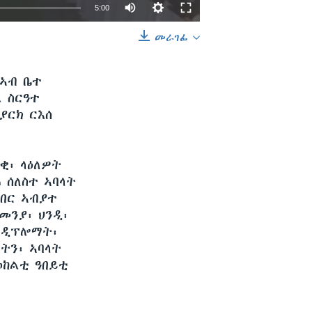
Auto
5:00
240p
መራገፊ
EMBED
SHARE
360p
 ኣብ ቤተ
480p
 ስርዓተ
720p
ያርክ ርእሰ
1080p
ቂ፡ ላዕለዎት
 ሰለስተ ኣባላት
ሕበር ኣብያተ
480p
መንያ፡ ህንዲ፡
 ዲፕሎማት፡
ትን፡ ኣባላት
ወከልቲ ዓበይቲ