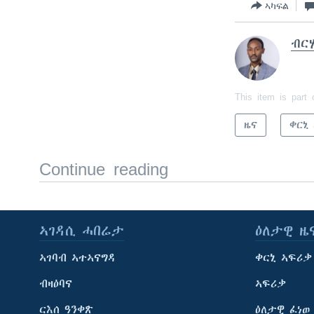
ኣካፍል
ብርሃ
This item is part 
ዜና
ቀርኒ
Continue reading
ኣገዳሲ ሓበሬታ
ዕለታዊ ዜ
ኣገባብ ኣተኣናግዳ
ቀርኒ ኣፍሪቃ
ብዛዕባና
ኣፍሪቃ
ርእሰ ዓንቀጽ
ዕለታዊ ፈነወ