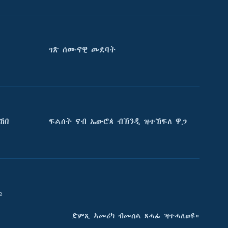
ገጽ ሰሙናዊ መደባት
ኸበ
ፍልሰት ናብ ኤውሮጳ ብኽንዲ ዝተኸፍለ ዋጋ
e
ድምጺ ኣመሪካ ብመሰል ጸሓፊ ዝተሓለወዩ።