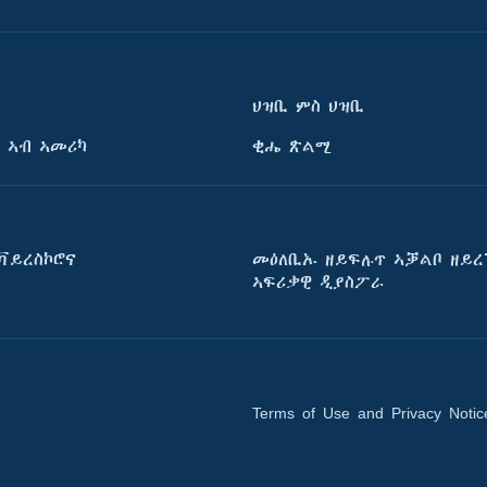
ህዝቢ ምስ ህዝቢ
 ኣብ ኣመሪካ
ቂሔ ጽልሚ
ቫይረስኮሮና
መዕለቢኡ ዘይፍሉጥ ኣቓልቦ ዘይረ
ኣፍሪቃዊ ዲያስፖራ
Terms of Use and Privacy Notic