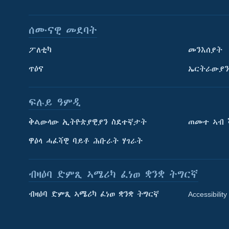
ሰሙናዊ መደባት
ፖለቲካ
መንእሰያት
ጥዕና
ኤርትራውያን
ፍሉይ ዓምዲ
ትምህርቲ እንግሊዝኛ
ቅልውላው ኢትዮጵያዊያን ስደተኛታት
ጠመተ ኣብ 
ማሕበራዊ ገጻትና
ዋዕላ ሓፈሻዊ ባይቶ ሕቡራት ሃገራት
ብዛዕባ ድምጺ ኣሜሪካ ፈነወ ቋንቋ ትግርኛ
ብዛዕባ ድምጺ ኣሜሪካ ፈነወ ቋንቋ ትግርኛ
Accessibility
ቋንቋታት