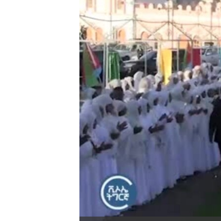
ቂሔ ጽልሚ