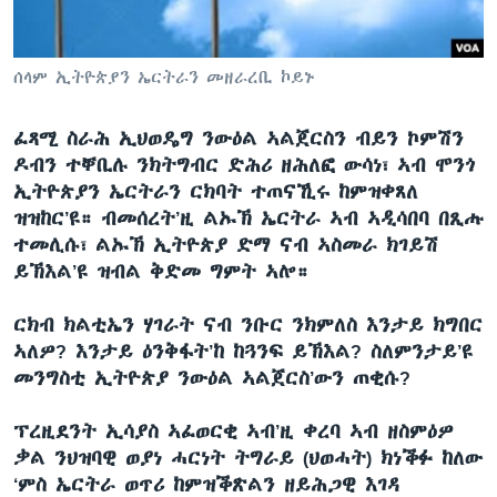
ቂሔ ጽልሚ
ቋንቋታት
ሰላም ኢትዮጵያን ኤርትራን መዘራረቢ ኮይኑ
ፈጻሚ ስራሕ ኢህወዴግ ንውዕል ኣልጀርስን ብይን ኮምሽን
ዶብን ተቐቢሉ ንክትግብር ድሕሪ ዘሕለፎ ውሳነ፣ ኣብ ሞንጎ
ኢትዮጵያን ኤርትራን ርክባት ተጠናኺሩ ከምዝቀጸለ
ዝዝከር’ዩ። ብመሰረት’ዚ ልኡኽ ኤርትራ ኣብ ኣዲሳበባ በጺሑ
ተመሊሱ፣ ልኡኽ ኢትዮጵያ ድማ ናብ ኣስመራ ክገይሽ
ይኽእል’ዩ ዝብል ቅድመ ግምት ኣሎ።
ርክብ ክልቲኤን ሃገራት ናብ ንቡር ንክምለስ እንታይ ክግበር
ኣለዎ? እንታይ ዕንቅፋት’ከ ከጓንፍ ይኽእል? ስለምንታይ’ዩ
መንግስቲ ኢትዮጵያ ንውዕል ኣልጀርስ’ውን ጠቂሱ?
ፕረዚደንት ኢሳያስ ኣፈወርቂ ኣብ’ዚ ቀረባ ኣብ ዘስምዕዎ
ቃል ንህዝባዊ ወያነ ሓርነት ትግራይ (ህወሓት) ክነቕፉ ከለው
‘ምስ ኤርትራ ወጥሪ ከምዝቕጽልን ዘይሕጋዊ እገዳ