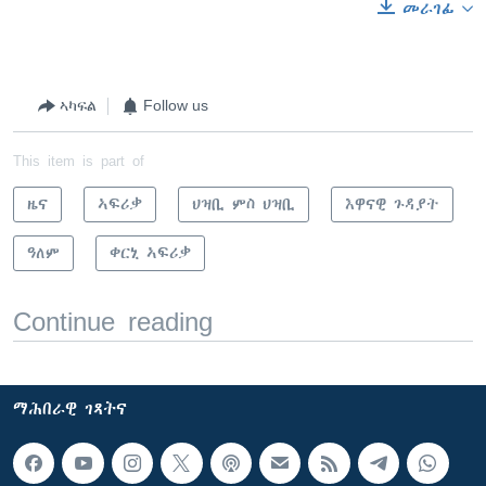
መራገፊ
ኣካፍል
Follow us
This item is part of
ዜና
ኣፍሪቃ
ህዝቢ ምስ ህዝቢ
እዋናዊ ጉዳያት
ዓለም
ቀርኒ ኣፍሪቃ
Continue reading
ማሕበራዊ ገጻትና