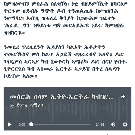
ከምዝዕቀብን ምስራሕ ስለዝኾነ፣ ነቲ ብዘይምኽኒት ዘባርዕዎ
ትርጉም ዘይብሉ ግጭት ዶብ ተንጠልጢሉ ከምዝጸንሕ
ንምግባር፣ ኣብ’ዚ ዝሓለፈ ቅንያት ከጋውሕዎ ዝፈተኑ
‘ሕራይ…ግን’ ዝዓይነቱ ጣቋ መርኣይኡ’ዩ ነይሩ’ ከምዝበሉ
ዝዝከር’ዩ።
ንመደረ ፕረዚደንት ኢሳያስን ካልኦት ሕቶታትን
ተመርኹስና ምስ ክልተ ኣጋይሽ ተዘራሪብና ኣለና። ዶ/ር
ገላዴዎስ ኣርኣያ ካብ ኒውዮርክ ኣሜሪካ፣ ዶ/ር በርሀ ሃብተ-
ጊዮርርጊስ ካብ ኣስመራ ኤርትራ ኣጋይሽ በትረ ስልጣን
ኮይኖም ኣለው።
መስርሕ ሰላም ኢትዮ-ኤርትራ ካብ'ዚ'ከ ናበይ? (2ይ ክፋል)
by
ድምጺ ኣሜሪካ
No media source currently available
0:00
14:34