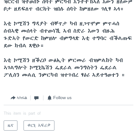
ዝርርብ ዝተወሰኑ ሰባት ምርካብ እንተተኽኣለ እውን ዘለውዎ
ቦታ ዘይፍለጥ ብርክት ዝበሉ ሰባት ከምዘለው ገሊፃ ኣላ።
እቲ ኮሚሽን ግዳያት ብቐጥታ ካብ ዘጋጥሞም ምጥሓስ
ሰብኣዊ መሰላት ብተወሳኺ ኣብ ስድራ እውን ብዙሕ
ጉድኣት የውርድ ከምዘሎ ብምግላጽ እቲ ተግባር ብቕልጡፍ
ደው ክብል ጸዊዑ።
እቲ ኮሚሽን ዘቕረቦ ውፅኢት ምርመራ ብዝምልከት ካብ
ኣገልግሎት ኮሚኒኬሽን ፌደራል መንግስትን ፌደራል
ፖሊስን መልሲ ንምርካብ ዝተገብረ ፃዕሪ ኣይተዓወተን ።
ኣካፍል
Follow us
This item is part of
ዜና
ቀርኒ ኣፍሪቃ