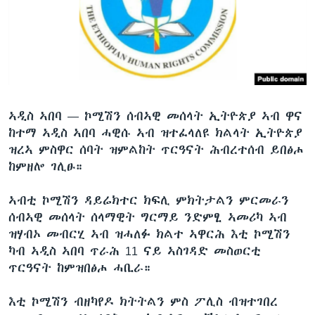
ቂሔ ጽልሚ
ቋንቋታት
ኣዲስ ኣበባ —
ኮሚሽን ሰብኣዊ መሰላት ኢትዮጵያ ኣብ ዋና
ከተማ ኣዲስ ኣበባ ሓዊሱ ኣብ ዝተፈላለዩ ክልላት ኢትዮጵያ
ዝረኣ ምስዋር ሰባት ዝምልከት ጥርዓናት ሕብረተሰብ ይበፅሖ
ከምዘሎ ገሊፁ።
ኣብቲ ኮሚሽን ዳይሬክተር ክፍሊ ምክትታልን ምርመራን
ሰብኣዊ መሰላት ሰላማዊት ግርማይ ንድምፂ ኣመሪካ ኣብ
ዝሃብኦ መብርሂ ኣብ ዝሓለፉ ክልተ ኣዋርሕ እቲ ኮሚሽን
ካብ ኣዲስ ኣበባ ጥራሕ 11 ናይ ኣስገዳድ መስወርቲ
ጥርዓናት ከምዝበፅሖ ሓቢራ።
እቲ ኮሚሽን ብዘካየዶ ክትትልን ምስ ፖሊስ ብዝተገበረ