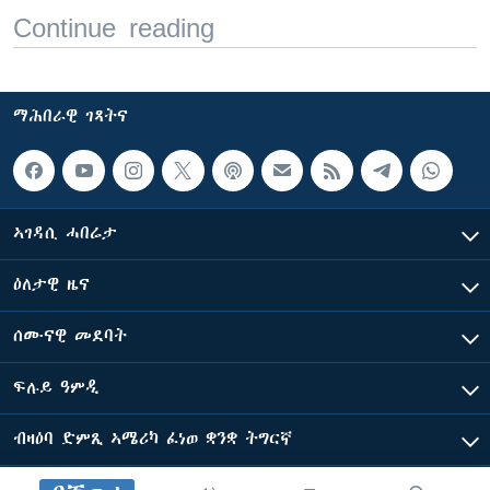
Continue reading
ማሕበራዊ ገጻትና
ኣገዳሲ ሓበሬታ
ዕለታዊ ዜና
ሰሙናዊ መደባት
ፍሉይ ዓምዲ
ብዛዕባ ድምጺ ኣሜሪካ ፈነወ ቋንቋ ትግርኛ