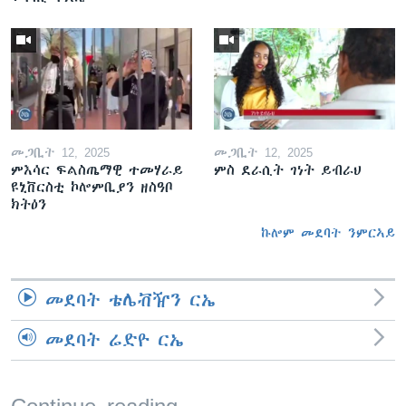
መጋቢት 12, 2025
መጋቢት 12, 2025
ምእሳር ፍልስጤማዊ ተመሃራይ
ምስ ደራሲት ገነት ይብራህ
ዩኒቨርስቲ ኮሎምቢያን ዘስዓቦ
ክትዕን
ኩሎም መደባት ንምርኣይ
መደባት ቴሌቭዥን ርኤ
መደባት ሬድዮ ርኤ