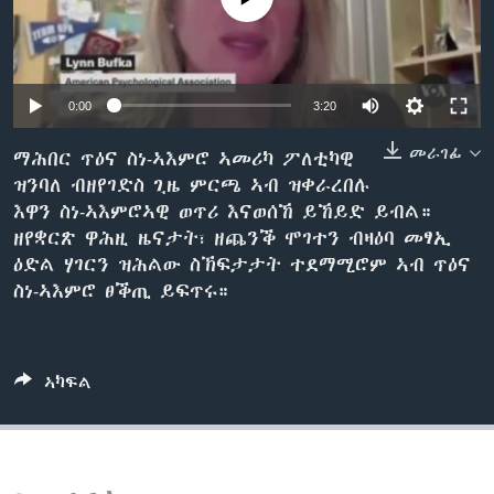
ቂሔ ጽልሚ
ቋንቋታት
0:00
3:20
መራገፊ
ማሕበር ጥዕና ስነ-ኣእምሮ ኣመሪካ ፖለቲካዊ
ዝንባለ ብዘየገድስ ጊዜ ምርጫ ኣብ ዝቀራረበሉ
እዋን ስነ-ኣእምሮኣዊ ወጥሪ እናወሰኸ ይኸይድ ይብል።
ዘየቋርጽ ዋሕዚ ዜናታት፣ ዘጨንቕ ሞገተን ብዛዕባ መፃኢ
ዕድል ሃገርን ዝሕልው ስኽፍታታት ተደማሚሮም ኣብ ጥዕና
ስነ-ኣእምሮ ፀቕጢ ይፍጥሩ።
ኣካፍል