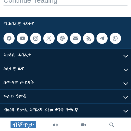
Continue reading
ማሕበራዊ ገጻትና
ኣገዳሲ ሓበሬታ
ዕለታዊ ዜና
ሰሙናዊ መደባት
ፍሉይ ዓምዲ
ብዛዕባ ድምጺ ኣሜሪካ ፈነወ ቋንቋ ትግርኛ
ብቐጥታ
ድምጺ ኣመሪካ ብመሰል ጸሓፊ ዝተሓለወዩ።