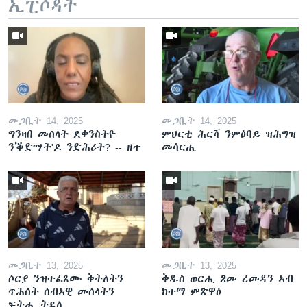
ኢፒሶዳት
መጋቢት 14, 2025
መጋቢት 14, 2025
ግንዛበ መሰላት ደቀንስትዮ
ምህርቲ ሕርሻ ንምዕባይ ዝሕግዝ
ንቕድሚት'ዶ ንድሕሪት? -- ዘተ
መሳርሒ
መጋቢት 13, 2025
መጋቢት 13, 2025
ሶርያ ንዝተፈጸሙ ቅትለትን
ቅዱስ ወርሒ ጾመ ረመዳን ኣብ
ጥሕሰት ሰብኣዊ መሰላትን
ከተማ ምጽዋዕ
ፍትሒ ትደሊ