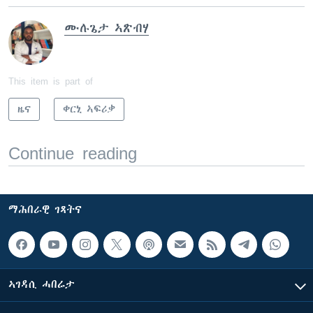
ሙሉጌታ ኣጽብሃ
This item is part of
ዜና
ቀርኒ ኣፍሪቃ
Continue reading
ማሕበራዊ ገጻትና
ኣገዳሲ ሓበሬታ