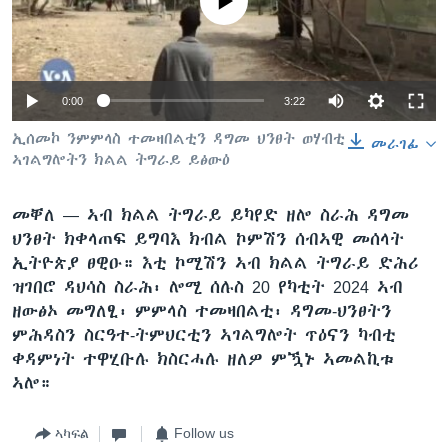
No media source currently available
ቂሔ ጽልሚ
ቋንቋታት
0:00
3:22
ኢሰመኮ ንምምላስ ተመዛበልቲን ዳግመ ህንፀት ወሃብቲ
መራገፊ
ኣገልግሎትን ክልል ትግራይ ይፅውዕ
መቐለ —
ኣብ ክልል ትግራይ ይካየድ ዘሎ ስራሕ ዳግመ
ህንፀት ክቀላጠፍ ይግባእ ክብል ኮምሽን ሰብኣዊ መሰላት
ኢትዮጵያ ፀዊዑ። እቲ ኮሚሽን ኣብ ክልል ትግራይ ድሕሪ
ዝገበሮ ዳህሳስ ስራሕ፡ ሎሚ ሰሉስ 20 የካቲት 2024 ኣብ
ዘውፅኦ መግለፂ፡ ምምላስ ተመዛበልቲ፡ ዳግመ-ህንፀትን
ምሕዳስን ስርዓተ-ትምህርቲን ኣገልግሎት ጥዕናን ካብቲ
ቀዳምነት ተዋሂቡሉ ክስርሓሉ ዘለዎ ምዃኑ ኣመልኪቱ
ኣሎ።
ኣካፍል
Follow us