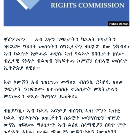
ቂሔ ጽልሚ
ቋንቋታት
ዋሽንግተን —
ኣብ እዋን ግጭታትን ካልኦት ዞባታትን
ዝፍጸሙ ግህሰት መሰላትን ስግኣታትን ብህጹጽ ደው ንክብሉ፣
ኣብ ክልላት አምሓራ ሓዊሱ ኣብ ካልኦት ከባቢታት ዘለው
ብረታዊ ጎነጻት ብልዝብ ንክፍትሑ ኮምሽን ሰብኣዊ መሰላት
ኢትዮጵያ ጸዊዑ።
እቲ ኮምሽን ኣብ ዝዘርገሖ መግለጺ ብሰንኪ ይካየዱ ዘለው
ግጭታት ንዝፍጸሙ ዘተሓሳስቡ ጥሕሰታት ምክትታልን
ምርመራን ቀጺሉ ከምዘሎ ይጠቅስ።
ብዘይካ'ዚ፣ ኣብ ክልል ኦሮምያ ብሰንኪ ኣብ ሞንጎ ኣብቲ
ክልል ዝንቀሳቀሱ ዕጡቓትን ሰራዊት መንግስቲን ዝካየድ
ውግእ ዝፍጸሙ ግህሰታት ኣብ ልዕሊ ሰላማዊያን ሰባት ሞት፣
ጉድኣት ኣካል፣ ዘረፋ፣ ጭውያን ምፍንቃልን ከምዘስዓበ