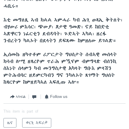
ሓቢሩ።
እቲ መግለጺ ኣብ ክልል ኣምሓራ ካብ ሕጊ ወጻኢ ቅትለት፣
ብሃውሪ ምእሳር፣ ጭውያ፣ ጾታዊ ዓመጽ፣ ናይ ከበድቲ
ኣጽዋርን ነፈርቲን ደብዳባት፣ ጉድኣት ኣካል፣ ዘረፋ
ንብረትን ካልኦት በደላትን ይፍጸሙ ከምዘለው ይገልጽ።
ኢሰመኩ ዘካተቶም ሪፖርታት ግህሰታት ሰብኣዊ መሰላት
ክሳብ ሎሚ ዘጻረዮም ጥራሕ ምዃኖም ብምግላጽ ብሰንኪ
ስእነት ሰላምን ካብ መንግስታዊ አካላት ግቡእ ምላሽን
ምትሕብባር ዘይምርካብን ግና ንካልኦት ጸገማት ግህሰት
ከጻርዮም ከምዘይካኣለ ኣፍሊጡ ኣሎ።
ኣካፍል
Follow us
This item is part of
ዜና
ቀርኒ ኣፍሪቃ