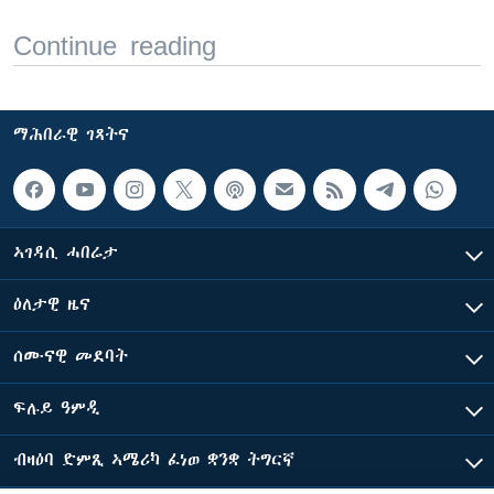
Continue reading
ማሕበራዊ ገጻትና
ኣገዳሲ ሓበሬታ
ዕለታዊ ዜና
ሰሙናዊ መደባት
ፍሉይ ዓምዲ
ብዛዕባ ድምጺ ኣሜሪካ ፈነወ ቋንቋ ትግርኛ