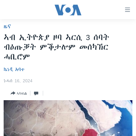
ክርከብ
ዝኽእል
መራኸቢታት
ዜና
ዜና
ናብ
ኣብ ኢትዮጵያ ዞባ ኣርሲ 3 ሰባት
ቀንዲ
ሰሙናዊ መደባት
ኤርትራ/ኢትዮጵያ
ብዕጡቓት ምቕታሎም መሰካኽር
ትሕዝቶ
ራድዮ
ሕለፍ
ዓለም
ሰሙናዊ መደባት
ሓቢሮም
ናብ
ቪድዮ
ማእከላይ ምብራቕ
እዋናዊ ጉዳያት
ፈነወ ትግርኛ 1900
ቀንዲ
ኬነዲ አባተ
ፍሉይ ዓምዲ
መምርሒ
ጥዕና
መኽዘን ሓጸርቲ ድምጺ
VOA60 ኣፍሪቃ
ነሓሰ 16, 2024
ስገር
ዕለታዊ ፈነወ ድምጺ ኣመሪካ ቋንቋ ትግርኛ
መንእሰያት
ትሕዝቶ ወሃብቲ ርእይቶ
VOA60 ኣመሪካ
ናብ
ኣካፍል
መፈተሺ
ኤርትራውያን ኣብ ኣመሪካ
VOA60 ዓለም
ትምህርቲ እንግሊዝኛ
ስገር
ህዝቢ ምስ ህዝቢ
ቪድዮ
ማሕበራዊ ገጻትና
ደቂ ኣንስትዮን ህጻናትን
ሳይንስን ቴክኖሎጂን