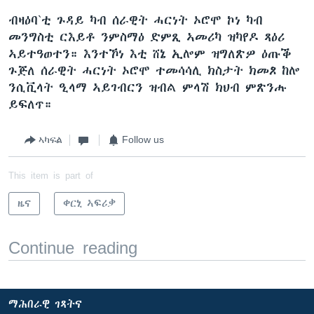
ብዛዕባ`ቲ ጉዳይ ካብ ሰራዊት ሓርነት ኦሮሞ ኮነ ካብ
መንግስቲ ርእይቶ ንምስማዕ ድምጺ ኣመሪካ ዝካየዶ ጻዕሪ
ኣይተዓወተን። እንተኾነ እቲ ሸኔ ኢሎም ዝግለጽዎ ዕጡቕ
ጉጅለ ሰራዊት ሓርነት ኦሮሞ ተመሳሳሊ ክስታት ክመጾ ከሎ
ንሲቪላት ዒላማ ኣይገብርን ዝብል ምላሽ ክህብ ምጽንሑ
ይፍለጥ።
ኣካፍል
Follow us
This item is part of
ዜና
ቀርኒ ኣፍሪቃ
Continue reading
ማሕበራዊ ገጻትና