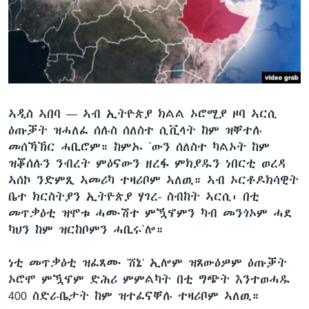
ቂሔ ጽልሚ
ቋንቋታት
ኣዲስ ኣበባ —
ኣብ ኢትዮጵያ ክልል ኦሮሚያ ዞባ ኣርሲ
ዕጡቓት ዝሓለፈ ሰሉስ ሰለስተ ሲቪላት ከም ዝቐተሉ
መሰኻኽር ሓቢሮም። ከምኡ `ውን ሰለስተ ካልኦት ከም
ዝቖሰሉን ንብረት ምዕናውን ዘረፋ ምክያዱን ነበርቲ ወረዳ
ኣሰኮ ንድምጺ ኣመሪካ ተዛሪቦም ኣለዉ። ኣብ ኦርቶዶክሳዊት
ቤተ ክርስትያን ኢትዮጵያ ሃገረ- ስብከት ኣርሲ፡ በቲ
መጥቃዕቲ ዝሞቱ ሓሙሽተ ምዃኖምን ካብ መንጎኦም ሓደ
ካህን ከም ዝርከቦምን ሓቢሩ`ሎ።
ነቲ መጥቃዕቲ ዝፈጸሙ 'ሸኔ' ኢሎም ዝጸውዕዎም ዕጡቓት
ኦሮሞ ምዃኖም ድሕሪ ምምልካት በቲ ግጭት እንተወሓዱ
400 ስድራቤታት ከም ዝተፈናቐሉ ተዛሪቦም ኣለዉ።