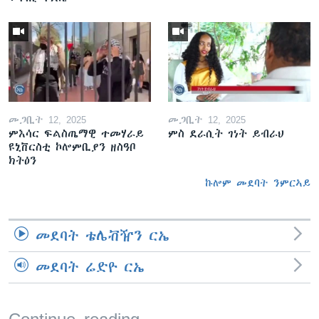
መጋቢት 12, 2025
መጋቢት 12, 2025
ምእሳር ፍልስጤማዊ ተመሃራይ
ምስ ደራሲት ገነት ይብራህ
ዩኒቨርስቲ ኮሎምቢያን ዘስዓቦ
ክትዕን
ኩሎም መደባት ንምርኣይ
መደባት ቴሌቭዥን ርኤ
መደባት ሬድዮ ርኤ