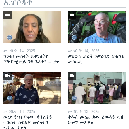
ኢፒሶዳት
መጋቢት 14, 2025
መጋቢት 14, 2025
ግንዛበ መሰላት ደቀንስትዮ
ምህርቲ ሕርሻ ንምዕባይ ዝሕግዝ
ንቕድሚት'ዶ ንድሕሪት? -- ዘተ
መሳርሒ
መጋቢት 13, 2025
መጋቢት 13, 2025
ሶርያ ንዝተፈጸሙ ቅትለትን
ቅዱስ ወርሒ ጾመ ረመዳን ኣብ
ጥሕሰት ሰብኣዊ መሰላትን
ከተማ ምጽዋዕ
ፍትሒ ትደሊ