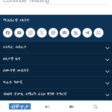
Continue reading
ማሕበራዊ ገጻትና
ኣገዳሲ ሓበሬታ
ዕለታዊ ዜና
ሰሙናዊ መደባት
ፍሉይ ዓምዲ
ብዛዕባ ድምጺ ኣሜሪካ ፈነወ ቋንቋ ትግርኛ
ብቐጥታ
ድምጺ ኣመሪካ ብመሰል ጸሓፊ ዝተሓለወዩ።