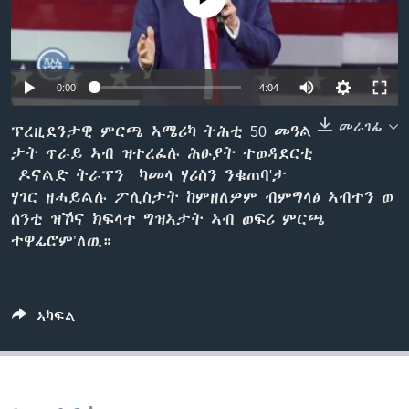
ቂሔ ጽልሚ
ቋንቋታት
0:00
4:04
መራገፊ
ፕረዚደንታዊ ምርጫ ኣሜሪካ ትሕቲ 50 መዓል
ታት ጥራይ ኣብ ዝተረፈሉ ሕፁያት ተወዳደርቲ
ዶናልድ ትራፕን ካመላ ሃሪስን ንቁጠባ'ታ
ሃገር ዘሓይልሉ ፖሊስታት ከምዘለዎም ብምግላፅ ኣብተን ወ
ሰንቲ ዝኾና ክፍላተ ግዝኣታት ኣብ ወፍሪ ምርጫ
ተዋፊሮም’ለዉ።
ኣካፍል