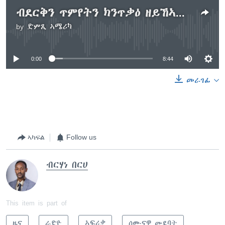
ብደርቅን ጥምየትን ክንጥቃዕ ዘይኸኣልና ፡ ናይ 25 ዓመታት ጻዕሪ ድምር ውጽኢት`ዩ ይብሉ ሓላፊ ምህርቲ እኽሊ ኤርትራ
by
ድምጺ ኣሜሪካ
No media source currently available
0:00
8:44
መራገፊ
ኣካፍል
Follow us
ብርሃነ በርሀ
This item is part of
ዜና
ራድዮ
ኣፍሪቃ
ሰሙናዊ መደባት