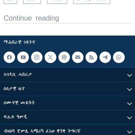
Continue reading
ማሕበራዊ ገጻትና
ኣገዳሲ ሓበሬታ
ዕለታዊ ዜና
ሰሙናዊ መደባት
ፍሉይ ዓምዲ
ብዛዕባ ድምጺ ኣሜሪካ ፈነወ ቋንቋ ትግርኛ