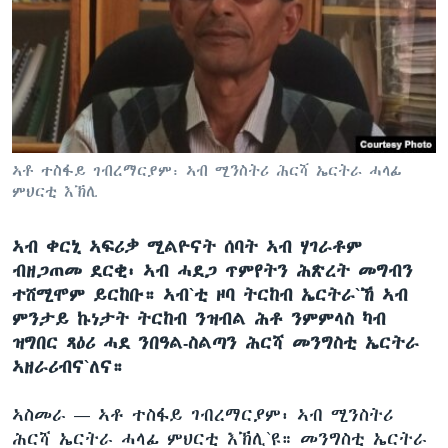
ቂሔ ጽልሚ
ቋንቋታት
ኣቶ ተስፋይ ገብረማርያም፡ ኣብ ሚንስትሪ ሕርሻ ኤርትራ ሓላፊ
ምህርቲ እኽሊ
ኣብ ቀርኒ ኣፍሪቃ ሚልዮናት ሰባት ኣብ ሃገራቶም
ብዘጋጠመ ደርቂ፡ ኣብ ሓደጋ ጥምየትን ሕጽረት መግብን
ተሸሚሞም ይርከቡ። ኣብ`ቲ ዞባ ትርከብ ኤርትራ`ኸ ኣብ
ምንታይ ኩነታት ትርከብ ንዝብል ሕቶ ንምምላስ ካብ
ዝግበር ጻዕሪ ሓደ ንበዓል-ስልጣን ሕርሻ መንግስቲ ኤርትራ
ኣዘራሪብና`ለና።
ኣስመራ —
ኣቶ ተስፋይ ገብረማርያም፡ ኣብ ሚንስትሪ
ሕርሻ ኤርትራ ሓላፊ ምህርቲ እኽሊ`ዩ። መንግስቲ ኤርትራ