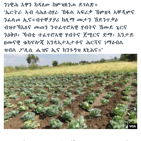
ንነዊሕ እዋን ክዳለው ከምዝጸንሐ ይገልጽ።
“ኤርትራ ኣብ ሳሕለ-ሰሃራ ኽፋል ኣፍሪቃ ኸምዘላ ኣቐዲምና
ንፈልጦ ኢና።ብተቐያያሪ ክሊማ መታን ኸይንጥቃዕ
ብዝተኻእለና መጠን ንተፈጥሮኣዊ ሃብትና ኸመይ ጌርና
ንዕቅቦ፡ ኻብቲ ተፈጥሮኣዊ ሃብትና ጀሚርና ድማ፡ እንታይ
ዘመናዊ ቴክኖሎጂ እንዳኣታኣታቶና ሕርሻና ነማዕብል
ዝብል ፖሊሲ ሒዝና ኢና ክንጉዓዝ ጸኒሕና።”