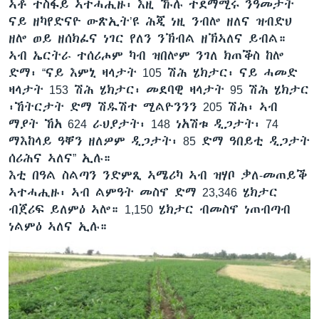
ኣቶ ተስፋይ ኣተሓሒዙ፡ እዚ ኹሉ ተደማሚሩ ንዓመታት
ናይ ዘካየድናዮ ውጽኢት’ዩ ሕጂ ነዚ ንብሎ ዘለና ዝብድህ
ዘሎ ወይ ዘሰክፈና ነገር የለን ንኽብል ዘኽኣለና ይብል።
ኣብ ኤርትራ ተሰሪሖም ካብ ዝበሎም ንገለ ክጠቕስ ከሎ
ድማ፡ “ናይ እምኒ ዛላታት 105 ሽሕ ሄክታር፡ ናይ ሓመድ
ዛላታት 153 ሽሕ ሄክታር፡ መደባዊ ዛላታት 95 ሽሕ ሄክታር
፡ኸትርታት ድማ ሽዱሽተ ሚልዮንንን 205 ሽሕ፡ ኣብ
ማያት ኸአ 624 ራህያታት፡ 148 ነአሽቱ ዲጋታት፡ 74
ማእከላይ ዓቐን ዘለዎም ዲጋታት፡ 85 ድማ ዓበይቲ ዲጋታት
ሰሪሕና ኣለና” ኢሉ።
እቲ በዓል ስልጣን ንድምጺ ኣሜሪካ ኣብ ዝሃቦ ቃለ-መጠይቕ
ኣተሓሒዙ፡ ኣብ ልምዓት መስኖ ድማ 23,346 ሄክታር
ብጀሪፍ ይለምዕ ኣሎ። 1,150 ሄክታር ብመስኖ ነጠብጣብ
ነልምዕ ኣለና ኢሉ።