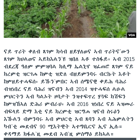
ናይ ጥሪት ቀለብ ጸገም ክሳብ ዘይሃለወና ኣብ ጥሪትና`ውን
ጸገም ክህልወና ኣይክእልን`ዩ ዝበለ ኣቶ ተስፋይ፡ ኣብ 2015
ብደረጃ ዓለም ምምዝባል ክሊማ ኤልኒኖ ዝፈጠሮ ጸገም ናይ
ክረምቲ ዝርገሐ ከምቲ ዝድለ ብዘይምንባሩ ብርኩት እቶት
ከምዘይተሓፍሰ፡ ይኹን`ምበር ኣብ ሰሜናዊ ቀይሕ ባሕሪ
ብዝነበረ ናይ ባሕሪ ዝናብን ኣብ 2014 ዝተሓፍሰ ልዑል
ምህርትን ኣብ ካልኦት ዞባታት ንዝተፍጥረ ሃጓፍ ክሽፍን
ከምዝኸኣለ ድሕሪ ምብራህ፡ ኣብ 2016 ዝነበረ ናይ ኣዝመራ
ብፍላይ ድማ እቲ ናይ ክረምቲ ዝርግሐ ዝናብ ስሩዕን
እኹልን ብምንባሩ ኣብ ምህርቲ ኣብ ጸባን ኣብ ኣሕምልትን
ካብ`ቲ መደብና 90 ሚእትዊት ኣተግቢርና ኢና ኢሉ።
ቀዳማይ ክፋል`ዚ መደብ ኣብ`ዚ ምስማዕ ይክኣል።