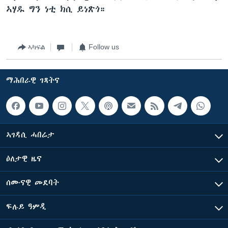
ኣሃዱ ግን ነቲ ክሲ ይነጽጎ።
ኣካፍል
Follow us
ማሕበራዊ ገጻትና
ኣገዳሲ ሓበሬታ
ዕለታዊ ዜና
ሰሙናዊ መደባት
ፍሉይ ዓምዲ