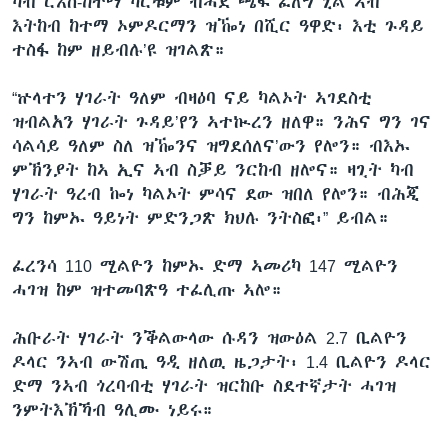
ካብ ርእሰ-ከተማ ካርቱም ብሓደ ጫፍ ፈለግ ኒል ኣብ
እትከብ ከተማ ኦምዶርማን ዝዀነ በሺር ዓዋድ፡ እቲ ጉዳይ
ተስፋ ከም ዘይብሉ’ዩ ዝገልጽ።
“ኵላተን ሃገራት ዓለም ብዛዕባ ናይ ካልኦት ኣገደስቲ
ዝብልአን ሃገራት ጉዳይ’የን ኣተኲረን ዘለዋ። ንሕና ግን ገና
ሳልሳይ ዓለም ስለ ዝዀንና ዝግደሰለና’ውን የሎን። ብእኡ
ምኽንያት ከኣ ኢና ኣብ ስቓይ ንርከብ ዘሎና። ዛጊት ካብ
ሃገራት ዓረብ ኰነ ካልኦት ምሳና ደው ዝበለ የሎን። ብሕጂ
ግን ከምኡ ዓይነት ምድንጋጽ ክህሉ ንትስፎ፡” ይብል።
ፈረንሳ 110 ሚልዮን ከምኡ ድማ ኣመሪካ 147 ሚልዮን
ሓገዝ ከም ዝተመባጽዓ ተፈሊጡ ኣሎ።
ሕቡራት ሃገራት ንቕልውላው ሱዳን ዝውዕል 2.7 ቢልዮን
ዶላር ንኣብ ውሽጢ ዓዲ ዘለዉ ዜጋታት፡ 1.4 ቢልዮን ዶላር
ድማ ንኣብ ጎረባብቲ ሃገራት ዝርከቡ ስደተኛታት ሓገዝ
ንምትእኽኻብ ዓሊሙ ነይሩ።