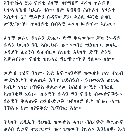
እንተዀነ 5% ናይቲ ዕላማ ዝተግበሮ ሓገዝ ጥራይ’ዩ
ክትኣኻኸብ ክኢሉ ዘሎ። ከም ጸብጻብ ሕቡራት ሃገራት
ኣስታት 27 ሚልዮን ሱዳናውያን፡ ልዕሊ ፍርቂ ህዝቢ
ምዃኖም’ዩ፡ ተጸበይቲ ሰብኣዊ ሓገዝ ኰይኖም ኣለዉ።
ፈለማ ወራር ዩክሬን ድሒሩ ድማ ቅልውላው ቓዛ ንጉዳይ
ሱዳን ክርሳዕ ዓቢ ኣበርክቶ ከም ዝገበረ ሚኒስተር ወጻኢ
ጉዳያት ፈረንሳ ይሕብር። ለገስቲ ኣካላት ድማ ቀንዲ
ኣቓልቦኦም ናብቲ ዝደሓረ ግርጭታት’ዩ ዓሊሙ ዘሎ።
ውድብ ጥዕና ዓለም፡ እቲ እናተጸንቀቐ ዝመጽእ ዘሎ ቀረብ
መድሃኒታት ቀልጢፉ እንተ ዘይስዒቡ፡ ንዝመጽእ ወርሒ
ኣብታ ሃገር ዝኸፍአ ቅልውላው ክስዕብ ምዃኑ ብዓርቢ
ኣጠንቂቑ ነይሩ። ሰራዊት ሱዳን ግን ናብቲ ብመቀናቕንቱ
ሰራዊት ቅልጡፍ ወሃብ-ድጋፍ ዝቆጻጸሮ ቦታ ዝዀነ ሓገዝ
ንኽኣቱ ከም ዘየፍቅድ የዘኻኽር ኣሎ።
ትካላት ረዲኤት ንህዝቢ ዝመጽአ ሓገዝ ብሰራዊት ቅልጡፍ
ወሃብ ድጋፍ ተደጋጋሚ ከም ዝዝመት ክገልጻ እንከለዋ፡ እቲ