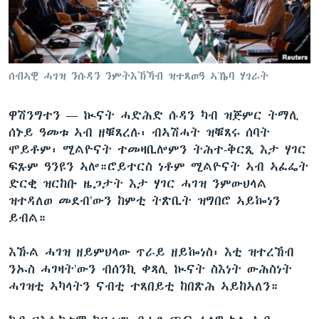
ቂሔ ጽልሚ
ቋንቋታት
ሰብኣዊ ሓገዝ ንሱዳን ንምትእኽኻብ ዝተጸወዓ ኣኼባ ሃገራት
ዋሽንግተን —
ኲናት ሓድሕድ ሱዳን ካብ ዝጅምር ትማሊ
ሰኑይ ዓመቱ ኣብ ዘቑጸረሉ፡ ብኣሽሓት ዝቑጸሩ ሰባት
ሞይቶም፡ ሚልዮናት ተመዛቢሎምን ትሕተ-ቅርጺ እታ ሃገር
ፍጹም ዓንዩን ኣሎ።ሮይተርስ ነቶም ሚልዮናት ኣብ ኣፈፌት
ድርቂ ዝርከቡ ዜጋታት እታ ሃገር ሓገዝ ንምውህላል
ዝተዳለወ መደብ’ውን ከምቲ ትጽቢት ዝግበሮ ኣይኰነን
ይብል።
እኹል ሓገዝ ዘይምህላው ጥራይ ዘይኰነስ፡ እቲ ዝተረኸብ
ንኡስ ሓገዛት’ውን ብሰንኪ ቀጻሊ ኲናት ስእነት ውሕስነት
ሓገዝቲ ኣካላትን ናብቲ ተጸበይቲ ከበጽሕ ኣይከኣለን።