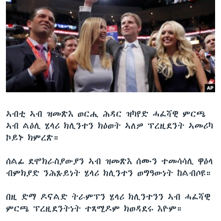
ኣብቲ ኣብ ዝመጽእ ወርሒ ሕዳር ዝካየድ ሓፈሻዊ ምርጫ
ኣብ ልዕሊ ሄላሪ ክሊንተን ክዕወት ኣለዎ ፕረዚደንት ኣመሪካ
ኮይኑ ክምረጽ።
ሰልፊ ደሞክራስያውያን ኣብ ዝመጽእ ሰሙን ተመሳሳሊ ዋዕላ
ብምክያድ ንሕጹይነት ሄላሪ ክሊንተን ወግዓውነት ከልብሶዩ።
በዚ ድማ ዶናልድ ትራምፕን ሄላሪ ክሊንተንን ኣብ ሓፈሻዊ
ምርጫ ፕረዚደንትነት ተጸሚዶም ክወዳደሩ እዮም።