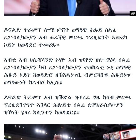
ዶናልድ ትራምፕ ሎሚ ምሸት ወግዓዊ ሕጹይ ሰልፊ
ሪፖብሊካውያን ኣብ ሓፈሻዊ ምርጫ ፕረዚደንት ኣመሪካ
ኮይኑ ክወዳደር ተመሪጹ።
ኣብቲ ኣብ ክሊቭላንድ ኦሃዮ ኣብ ዝካየድ ዘሎ ዋዕላ ሰልፊ
ሪፖብሊካውያን ካብ ሪፖብሊካውያን ተወከልቲ ነቲ ወግዓዊ
ሕጹይ ኮይኑ ከወዳድሮ ዘኽእልነጥቢ ብምርካቡዩ ሕጹይነቱ
ወግዓውነት ከልብሶ ክኢሉ።
ዶናልድ ትራምፕ ኣብ ዝቕጽል ዝተረፈ ግዜ ክሳብ ምርጫ
ፕረዚደንትነት ኣንጻር ሕጽይቲ ሰልፊ ደሞክራስያውያን
ዝኾነት ሄላሪ ክሊንተን ክወዳደርዩ።