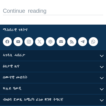
Continue reading
ማሕበራዊ ገጻትና
ኣገዳሲ ሓበሬታ
ዕለታዊ ዜና
ሰሙናዊ መደባት
ፍሉይ ዓምዲ
ብዛዕባ ድምጺ ኣሜሪካ ፈነወ ቋንቋ ትግርኛ