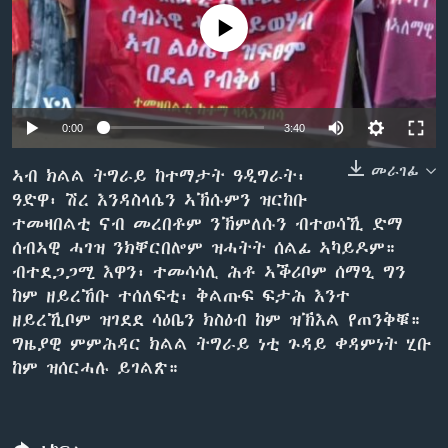
ቂሔ ጽልሚ
No media source currently available
ቋንቋታት
0:00
3:40
መራገፊ
ኣብ ክልል ትግራይ ከተማታት ዓዲግራት፡
ዓድዋ፡ ሽረ እንዳስላሴን ኣኽሱምን ዝርከቡ
ተመዛበልቲ ናብ መረበቶም ንኽምለሱን ብተወሳኺ ድማ
ሰብኣዊ ሓገዝ ንክቐርበሎም ዝሓትት ሰልፊ ኣካይዶም።
ብተደጋጋሚ እዋን፡ ተመሳሳሊ ሕቶ ኣቕሪቦም ሰማዒ ግን
ከም ዘይረኸቡ ተሰለፍቲ፡ ቅልጡፍ ፍታሕ እንተ
ዘይረኺቦም ዝገደደ ሳዕቤን ክስዕብ ከም ዝኽእል የጠንቅቑ።
ግዜያዊ ምምሕዳር ክልል ትግራይ ነቲ ጉዳይ ቀዳምነት ሂቡ
ከም ዝሰርሓሉ ይገልጽ።