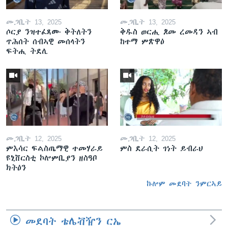
መጋቢት 13, 2025
መጋቢት 13, 2025
ሶርያ ንዝተፈጸሙ ቅትለትን
ቅዱስ ወርሒ ጾመ ረመዳን ኣብ
ጥሕሰት ሰብኣዊ መሰላትን
ከተማ ምጽዋዕ
ፍትሒ ትደሊ
መጋቢት 12, 2025
መጋቢት 12, 2025
ምእሳር ፍልስጤማዊ ተመሃራይ
ምስ ደራሲት ገነት ይብራህ
ዩኒቨርስቲ ኮሎምቢያን ዘስዓቦ
ክትዕን
ኩሎም መደባት ንምርኣይ
መደባት ቴሌቭዥን ርኤ