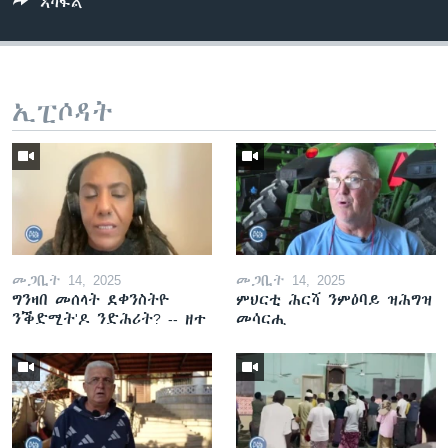
ኣካፍል
ኢፒሶዳት
መጋቢት 14, 2025
መጋቢት 14, 2025
ግንዛበ መሰላት ደቀንስትዮ
ምህርቲ ሕርሻ ንምዕባይ ዝሕግዝ
ንቕድሚት'ዶ ንድሕሪት? -- ዘተ
መሳርሒ