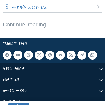
መደባት ሬድዮ ርኤ
Continue reading
ማሕበራዊ ገጻትና
ኣገዳሲ ሓበሬታ
ዕለታዊ ዜና
ሰሙናዊ መደባት
ፍሉይ ዓምዲ