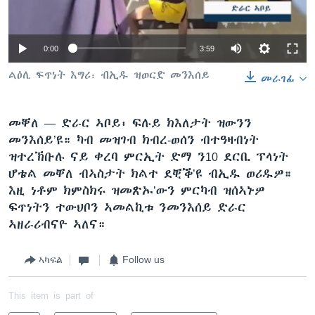
ቂሔ ጽልሚ
ቋንቋታት
0:00
3:59
ልዕሊ ፍጥነት እግሪ፡ ብኢዱ ዝወርድ መንእሰይ
መራገፊ
መቐለ —
ድራር ኣቦይ፡ ፍሉይ ክእለታት ዝውንን
መንእሰይ’ዩ። ካብ መዝገብ ክብረ-ወሰን ብተዓዛብነት
ዝተረኽቡሉ ናይ ቀረባ ምርኢት ድማ ን10 ደርቢ ፕላነት
ሆቴል መቐለ ብኣስታት ክልተ ደቒቕ’ዩ ብኢዱ ወሪዱዎ።
እዚ ነቶም ክምስክሩ ዝመጽኡ’ውን ምርካብ ዝሰኣኑዎ
ፍጥነትን ተውህቦን ኣመልኪቱ ንመንእሰይ ድራር
ኣዘራሪብናዮ ኣለና።
ኣካፍል
Follow us
This item is part of