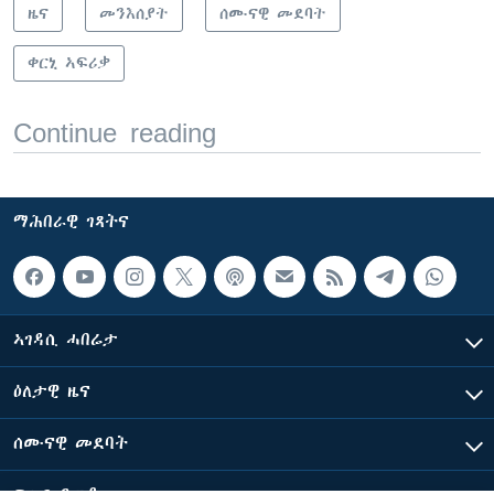
ዜና
መንእሰያት
ሰሙናዊ መደባት
ቀርኒ ኣፍሪቃ
Continue reading
ማሕበራዊ ገጻትና
ኣገዳሲ ሓበሬታ
ዕለታዊ ዜና
ሰሙናዊ መደባት