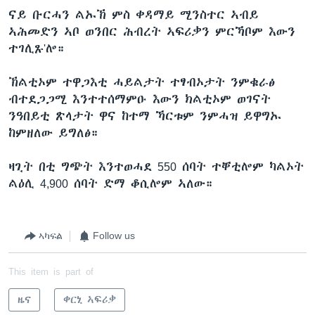
ናይ ቡርሓን ልኡኽ ምስ ቀዳማይ ሚንስተር ኣብይ
ኣሕመድን ኣቦ ወንበር ሕብረት ኣፍሪቃን ምርኻቦም እውን
ተገሊጹ'ሎ።
ኽልቲኦም ተዋጋእቲ ሓይልታት ተፃብኦታት ንምቁራፅ
ብተደጋጋሚ እንተተሰማምዑ እውን ክልቲኦም ወገናት
ንዓበይቲ ጽላታት ዋና ከተማ ኻርቱም ንምሓዝ ይዋግኡ
ከምዘለው ይግለፅ።
ዛጊት በቲ ግጭት እንተወሓደ 550 ሰባት ተቐቲሎም ካልኦት
ልዕሊ 4,900 ሰባት ድማ ቆሲሎም ኣለው።
ኣካፍል
Follow us
This item is part of
ዜና
ቀርኒ ኣፍሪቃ