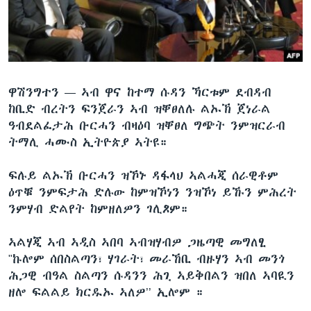
ቂሔ ጽልሚ
ቋንቋታት
ዋሽንግተን —
ኣብ ዋና ከተማ ሱዳን ኻርቱም ደብዳብ
ከቢድ ብረትን ፍንጀራን ኣብ ዝቐፀለሉ ልኡኽ ጀነራል
ዓብደልፈታሕ ቡርሓን ብዛዕባ ዝቐፀለ ግጭት ንምዝርራብ
ትማሊ ሓሙስ ኢትዮጵያ ኣትዩ።
ፍሉይ ልኡኽ ቡርሓን ዝኾኑ ዳፋላህ ኣልሓጂ ሰራዊቶም
ዕጥቑ ንምፍታሕ ድሉው ከምዝኾነን ንዝኾነ ይኹን ምሕረት
ንምሃብ ድልየት ከምዘለዎን ገሊጾም።
ኣልሃጂ ኣብ ኣዲስ ኣበባ ኣብዝሃብዎ ጋዜጣዊ መግለፂ
"ኩሎም ሰበስልጣን፣ ሃገራት፣ መራኸቢ ብዙሃን ኣብ መንጎ
ሕጋዊ ብዓል ስልጣን ሱዳንን ሕጊ ኣይቅበልን ዝበለ ኣባዪን
ዘሎ ፍልልይ ክርዱኡ ኣለዎ’’ ኢሎም ።