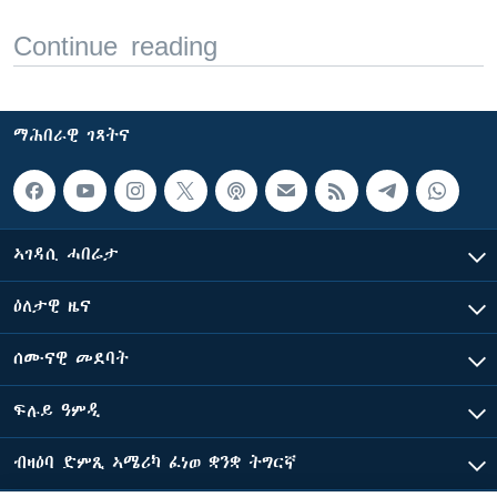
Continue reading
ማሕበራዊ ገጻትና
ኣገዳሲ ሓበሬታ
ዕለታዊ ዜና
ሰሙናዊ መደባት
ፍሉይ ዓምዲ
ብዛዕባ ድምጺ ኣሜሪካ ፈነወ ቋንቋ ትግርኛ