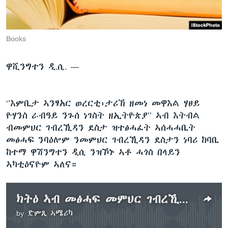
ቂሔ ጽልሚ
ቋንቋታት
Books
ዋሺንግተን ዲ.ሲ. —
‘’እምቢታ ኣንፃአር ወረርቲ፡ታሪኽ ዘመነ መዋእል ሃፀይ
ዮሃንስ ራብዓይ ንጉሰ ነገስት ዘኢትዮጵያ’’ ኣብ እትብል
ብመምህር ገብረኺዳን ደስታ ዝተፅሓፈት ኣሰሓሓቢት
መፅሓፍ ንባዕሎም ንመምህር ገብረኺዳን ደስታን ነባሪ ከባቢ
ከተማ ዋሽንግተን ዲሲ ንዝኾኑ ኣቶ ሓጎስ በላይን
ኣካቲዕናዮም ኣለና።
ክትዕ ኣብ መፅሓፍ መምህር ገብረኺዳን 1ይ ኽፋል
by
ድምጺ ኣሜሪካ
No media source currently available