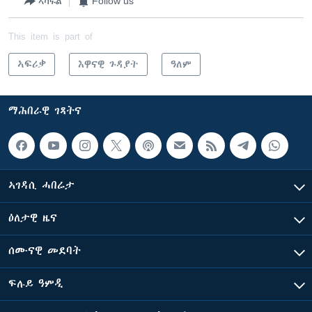
ኣካፍል
Follow us
This item is part of
ኣፍሪቃ
እዋናዊ ጉዳያት
ዓለም
ማሕበራዊ ገጻትና
ኣገዳሲ ሓበሬታ
ዕለታዊ ዜና
ሰሙናዊ መደባት
ፍሉይ ዓምዲ