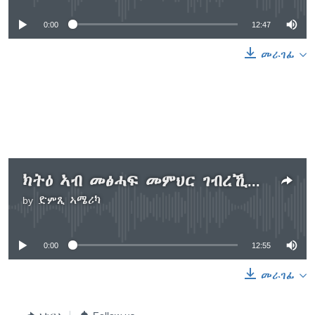
0:00
12:47
መራገፊ
ክትዕ ኣብ መፅሓፍ መምህር ገብረኺዳን 2ይ ኽፋል
by
ድምጺ ኣሜሪካ
No media source currently available
0:00
12:55
መራገፊ