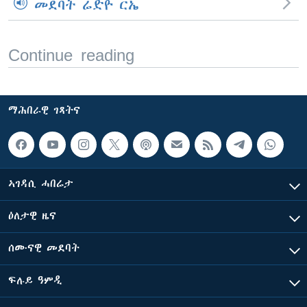
መደባት ሬድዮ ርኤ
Continue reading
ማሕበራዊ ገጻትና
ኣገዳሲ ሓበሬታ
ዕለታዊ ዜና
ሰሙናዊ መደባት
ፍሉይ ዓምዲ