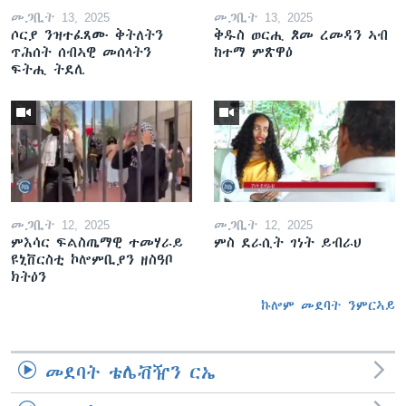
መጋቢት 13, 2025
መጋቢት 13, 2025
ሶርያ ንዝተፈጸሙ ቅትለትን
ቅዱስ ወርሒ ጾመ ረመዳን ኣብ
ጥሕሰት ሰብኣዊ መሰላትን
ከተማ ምጽዋዕ
ፍትሒ ትደሊ
መጋቢት 12, 2025
መጋቢት 12, 2025
ምእሳር ፍልስጤማዊ ተመሃራይ
ምስ ደራሲት ገነት ይብራህ
ዩኒቨርስቲ ኮሎምቢያን ዘስዓቦ
ክትዕን
ኩሎም መደባት ንምርኣይ
መደባት ቴሌቭዥን ርኤ