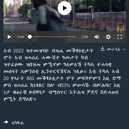
ቂሔ ጽልሚ
No media source currently available
ቋንቋታት
0:00
2:59
መራገፊ
ኣብ 2022 ዝተመዝገቡ ብዝሒ መቕፃዕቲታት
ሞት ኣብ ዝሓለፈ ሓሙሽተ ዓመታት ካብ
ዝተፈፀሙ ዝበዝሑ ምዃኖም ዓለምለኸ ትካል ተሓላቂ
መሰላት ኣምንስቲ ኢንተርናሽናል ገሊፁ። እቲ ትካል ኣብ
20 ሃገራት 883 መቕፃዕቲታት ሞት ምፍፃሞምን እዚ ድማ
ምስ ዝሓለፈ ክነጻጸር ከሎ ብ53% ምውሳኹ ብምሕባር እዚ
ነታ ቁፅራዊ ፀብፃባታ ብሚስጥር እትሕዝ ቻይና ከይሓወሰ
ምዃኑ ይግለጽ።
ኣካፍል