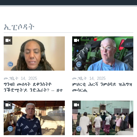
ኢፒሶዳት
መጋቢት 14, 2025
መጋቢት 14, 2025
ግንዛበ መሰላት ደቀንስትዮ
ምህርቲ ሕርሻ ንምዕባይ ዝሕግዝ
ንቕድሚት'ዶ ንድሕሪት? -- ዘተ
መሳርሒ