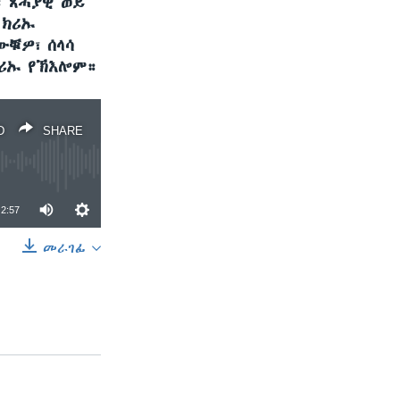
 ጸሓያዊ ወይ
 ክሪኡ
ቑዎ፣ ሰላሳ
ክሪኡ የኽእሎም።
D
SHARE
2:57
መራገፊ
SHARE