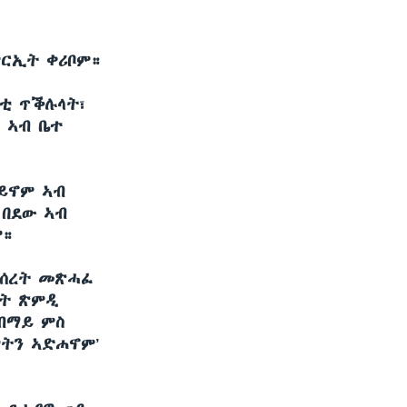
 ምርኢት ቀሪቦም።
’ቲ ጥቕሉላት፣
 ኣብ ቤተ
ኮይኖም ኣብ
 በደው ኣብ
ም።
መሰረት መጽሓፈ
ታት ጽምዲ
 ብማይ ምስ
ታትን ኣድሐኖም’