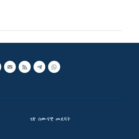
ገጽ ሰሙናዊ መደባት