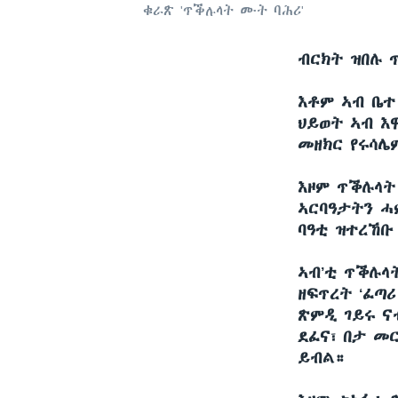
ቁራጽ 'ጥቕሉላት ሙት ባሕሪ'
ብርክት ዝበሉ ጥ
እቶም ኣብ ቤተ
ህይወት ኣብ እ
መዘክር የሩሳሌ
እዞም ጥቕሉላት
ኣርባዓታትን ሓ
ባዓቲ ዝተረኸቡ
ኣብ’ቲ ጥቕሉላ
ዘፍጥረት ‘ፈጣ
ጽምዲ ገይሩ ና
ደፈና፣ በታ መ
ይብል።