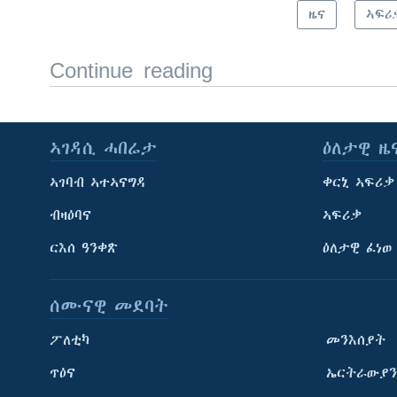
ዜና
ኣፍሪ
Continue reading
ኣገዳሲ ሓበሬታ
ዕለታዊ ዜ
ኣገባብ ኣተኣናግዳ
ቀርኒ ኣፍሪቃ
ብዛዕባና
ኣፍሪቃ
ርእሰ ዓንቀጽ
ዕለታዊ ፈነወ
ሰሙናዊ መደባት
ፖለቲካ
መንእሰያት
ጥዕና
ኤርትራውያን