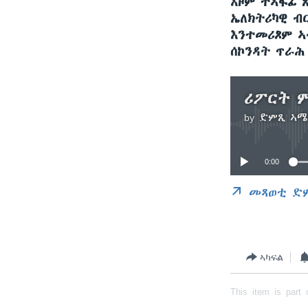
እዞም ተኣፋፊ 
ኤለክትሪካዊ ብ
እንተመሪጾም ኣ
ሰኮንዳት ጥራሕ
ሪፖርት ም
by
ድምጺ ኣሜ
0:00
መጻወቲ ድ
ኣካፍል
This item is part 