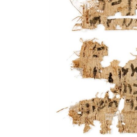
ቂሔ ጽልሚ