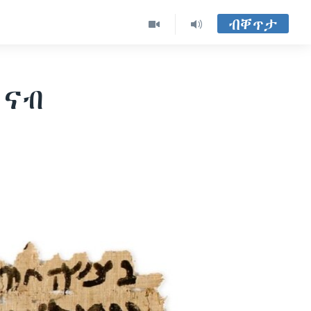
ብቐጥታ
 ናብ