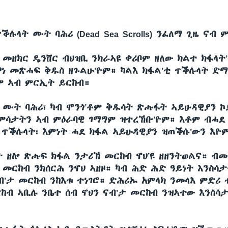
ቕሉላት ሙት ባሕሪ (Dead Sea Scrolls) ንፈለማ ጊዜ ናብ
 መዘክር ዴንቨር ብህዝቢ ንክራኣዩ ቀሪቦም ዘለው ክልተ ክፋላት
ዋነ መጽሓፍ ቅዱስ ዘጉልሁ’ዮም። ካልእ ክፋል’ቲ ጥቕሉላት ድማ
ም ኣብ ምርኢት ይርከብ።
 ሙት ባሕሪ፣ ካብ ሞንጎ’ቶም ቅዱሳት ጽሑፋት ኣይሁዳዊያን 
ምሳታትን ኣብ ምዕራባዊ ገማግም ዝተረኸቡ’ዮም። እቶም ብሓደ
 ጥቕሉላት፣ እምነት ሓደ ክፋል ኣይሁዳዊያን ዝጠቕሱ’ውን እዮ
ት ዘሎ ጽሑፍ ክፋል ንታሪኽ መርከብ ኖህ’ዩ ዘዘንትወልና። ብ
ሪ መርከብ ንክሰርሕ ንኖህ ኣዘዞ። ካብ ሕድ ሕድ ዓይነት እንስሳ
ብ’ታ መርከብ ንከእቱ ተነገሮ። ድሕሪኡ አምላክ ንመላእ ምድሪ
ርከብ ኣቢሉ ንቤተ ሰብ ኖህን ናብ’ታ መርከብ ንዝኣተው እንስሳ