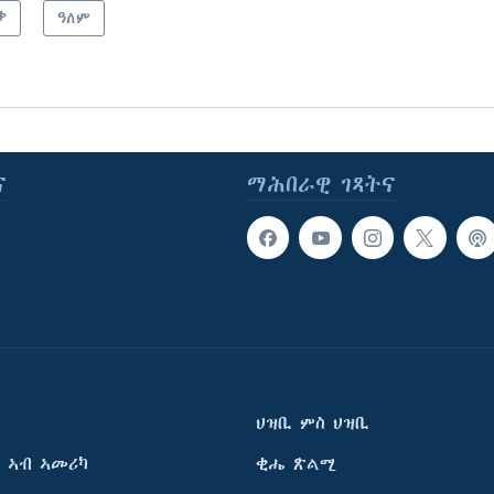
ቃ
ዓለም
ና
ማሕበራዊ ገጻትና
ህዝቢ ምስ ህዝቢ
 ኣብ ኣመሪካ
ቂሔ ጽልሚ