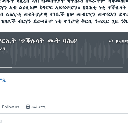
ጽሑፋት ጳጲረስ ኣብ ብመስትያት ዝተሸፈነ ስፍራ’ዮም ዝቕመጡ።
ርሃን ኣብ ልዕሊኦም ክዓርፍ ኣይፍቀድን። በጻሕቲ ነቲ ጥቕሉላት
ብ ልዕሊ’ቲ መስትያታዊ ሳንዱቕ ዘሎ መብርሂን መጥፍእን ይጥው
 ዝዘልቕ ብርሃን ይውላዕ’ሞ ነቲ ጥንታዊ ቅርሲ ንሓጺር ጊዜ ን
ርኢት 'ጥቕሉላት ሙት ባሕሪ'
EMBE
ሪካ
No media source currently available
ምጺ
EMBED
Follow us
መሕተሚ
of