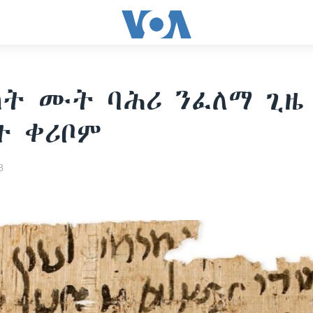
ት ሙት ባሕሪ ንፈለማ ጊዜ
ት ቀሪቦም
8