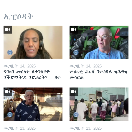
ኢፒሶዳት
መጋቢት 14, 2025
መጋቢት 14, 2025
ግንዛበ መሰላት ደቀንስትዮ
ምህርቲ ሕርሻ ንምዕባይ ዝሕግዝ
ንቕድሚት'ዶ ንድሕሪት? -- ዘተ
መሳርሒ
መጋቢት 13, 2025
መጋቢት 13, 2025