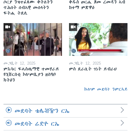
ሶርያ ንዝተፈጸሙ ቅትለትን
ቅዱስ ወርሒ ጾመ ረመዳን ኣብ
ጥሕሰት ሰብኣዊ መሰላትን
ከተማ ምጽዋዕ
ፍትሒ ትደሊ
መጋቢት 12, 2025
መጋቢት 12, 2025
ምእሳር ፍልስጤማዊ ተመሃራይ
ምስ ደራሲት ገነት ይብራህ
ዩኒቨርስቲ ኮሎምቢያን ዘስዓቦ
ክትዕን
ኩሎም መደባት ንምርኣይ
መደባት ቴሌቭዥን ርኤ
መደባት ሬድዮ ርኤ