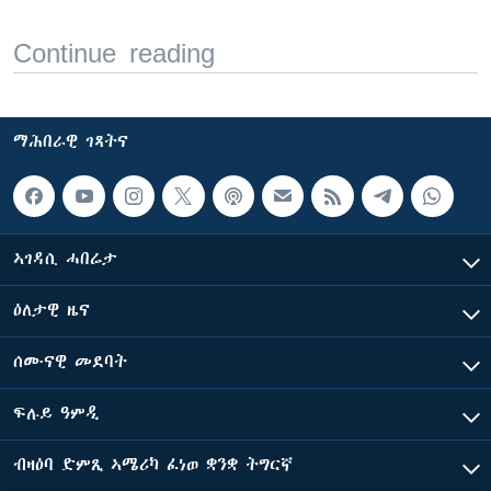
Continue reading
ማሕበራዊ ገጻትና
ኣገዳሲ ሓበሬታ
ዕለታዊ ዜና
ሰሙናዊ መደባት
ፍሉይ ዓምዲ
ብዛዕባ ድምጺ ኣሜሪካ ፈነወ ቋንቋ ትግርኛ