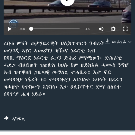
ቂሔ ጽልሚ
ቋንቋታት
Auto
0:00
4:51
240p
መራገፊ
ረቡዕ ምሸት ወታሃደራዊት ሀሊክፕተርን ንብረት
መንገዲ ኣየር ኣመሪካን ዝዀና ነፈርቲ ኣብ
360p
ከባቢ ማዕርፎ ነፈርቲ ሬጋን ድሕሪ ምግጫወን፡ ድሕሪ’ቲ
480p
Auto
240p
360p
480p
ሓደጋ ብህይወት ዝወጽአ ክህሉ ከም ዘይክእል ሓሙስ ንግሆ
ኣብ ዝተዋህበ ጋዜጣዊ መግለጺ ተሓቢሩ። እታ ናይ
720p
720p
1080p
መጓዓዝያ ነፋሪት 60 ተጓዓዝቲን ኣርባዕተ ኣባላት በረራን
1080p
ዝሓዘት ክትከውን እንከላ፡ እታ ሀሊኮፕተር ድማ ሰለስተ
ሰባት’ያ ሒዛ ነይራ።
ኣካፍል