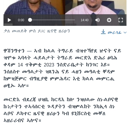
ቂሔ ጽልሚ
ቋንቋታት
0:00
14:40
ቃለ መጠይቅ ምስ ዶ/ር ዜናዊ ዘሪሁን
መራገፊ
ዋሽንግተን —
ኣብ ክልል ትግራይ ብዝተኻየደ ኵናት ናይ
ዝሞቱ ኣባላት ሓይልታት ትግራይ መርድእ ድሕሪ ፅባሕ
ቀዳም 14 ጥቅምቲ 2023 ንስድራቤታት ክንገር እዩ።
ንሰለስተ መዓልታት ዝጸንሕ ናይ ሓዘን መዓልቲ ቐዳም
ከምዝጅምር ብግዚያዊ ምምሕዳር እቲ ክልል መምርሒ
ወፂኡ ኣሎ።
መርድእ ብደረጃ ህዝቢ ክርዳእ ከሎ ንዝህልው ስነ-ልቦናዊ
ኩነታትን ተኣሳሰርቲ ጉዳያትን ብዝምልከት ንክኢላ ስነ
ልቦና ዶክተር ዜናዊ ዘሪሁን ካብ ዩኒቨርስቲ መቐለ
ኣዘራሪብና ኣሎና።