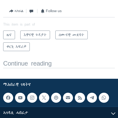
ኣካፍል
Follow us
This item is part of
ዜና
እዋናዊ ጉዳያት
ሰሙናዊ መደባት
ቀርኒ ኣፍሪቃ
Continue reading
ማሕበራዊ ገጻትና
ኣገዳሲ ሓበሬታ