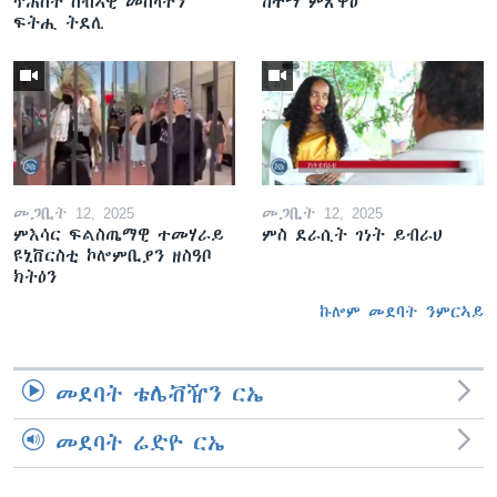
ጥሕሰት ሰብኣዊ መሰላትን
ከተማ ምጽዋዕ
ፍትሒ ትደሊ
መጋቢት 12, 2025
መጋቢት 12, 2025
ምእሳር ፍልስጤማዊ ተመሃራይ
ምስ ደራሲት ገነት ይብራህ
ዩኒቨርስቲ ኮሎምቢያን ዘስዓቦ
ክትዕን
ኩሎም መደባት ንምርኣይ
መደባት ቴሌቭዥን ርኤ
መደባት ሬድዮ ርኤ