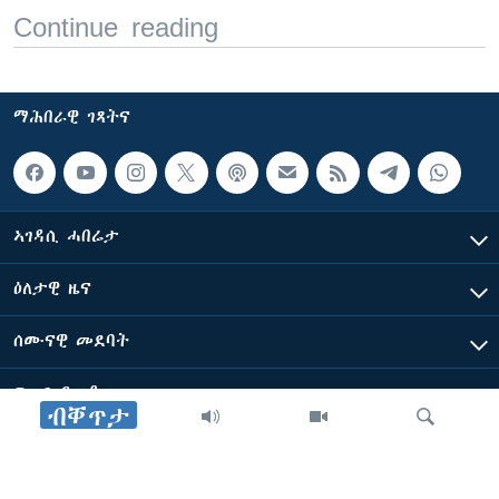
Continue reading
ማሕበራዊ ገጻትና
ኣገዳሲ ሓበሬታ
ዕለታዊ ዜና
ሰሙናዊ መደባት
ፍሉይ ዓምዲ
ብቐጥታ
ብዛዕባ ድምጺ ኣሜሪካ ፈነወ ቋንቋ ትግርኛ