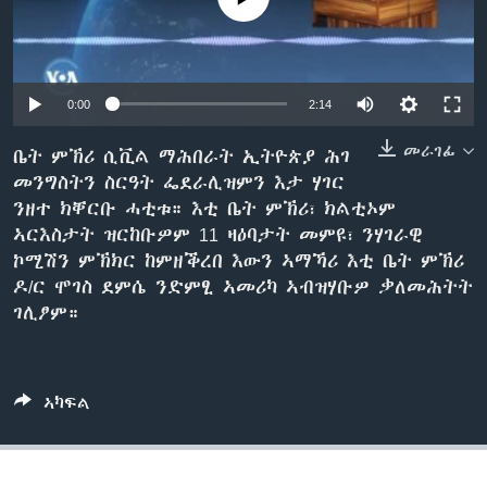
ቂሔ ጽልሚ
ቋንቋታት
0:00
2:14
መራገፊ
ቤት ምኽሪ ሲቪል ማሕበራት ኢትዮጵያ ሕገ
መንግስትን ስርዓት ፌደራሊዝምን እታ ሃገር
ንዘተ ክቐርቡ ሓቲቱ። እቲ ቤት ምኽሪ፣ ክልቲኦም
ኣርእስታት ዝርከቡዎም 11 ዛዕባታት መምዩ፣ ንሃገራዊ
ኮሚሽን ምኽክር ከምዘቕረበ እውን ኣማኻሪ እቲ ቤት ምኽሪ
ዶ/ር ሞገስ ደምሴ ንድምፂ ኣመሪካ ኣብዝሃቡዎ ቃለመሕትት
ገሊፆም።
ኣካፍል