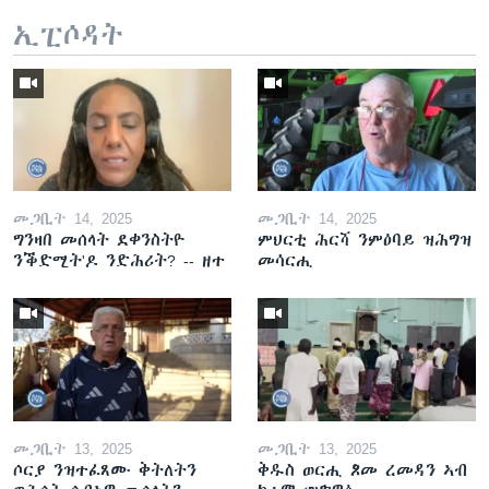
ኢፒሶዳት
መጋቢት 14, 2025
መጋቢት 14, 2025
ግንዛበ መሰላት ደቀንስትዮ
ምህርቲ ሕርሻ ንምዕባይ ዝሕግዝ
ንቕድሚት'ዶ ንድሕሪት? -- ዘተ
መሳርሒ
መጋቢት 13, 2025
መጋቢት 13, 2025
ሶርያ ንዝተፈጸሙ ቅትለትን
ቅዱስ ወርሒ ጾመ ረመዳን ኣብ