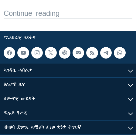
Continue reading
ማሕበራዊ ገጻትና
ኣገዳሲ ሓበሬታ
ዕለታዊ ዜና
ሰሙናዊ መደባት
ፍሉይ ዓምዲ
ብዛዕባ ድምጺ ኣሜሪካ ፈነወ ቋንቋ ትግርኛ