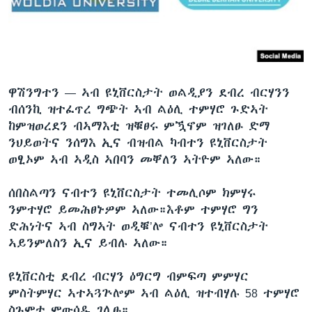
ቂሔ ጽልሚ
ቋንቋታት
ዋሽንግተን —
ኣብ ዩኒቨርስታት ወልዲያን ደብረ ብርሃንን
ብሰንኪ ዝተፈጥረ ግጭት ኣብ ልዕሊ ተምሃሮ ጉድኣት
ከምዝወረደን ብኣማእቲ ዝቑፀሩ ምዃኖም ዝገለፁ ድማ
ንህይወትና ንሰግእ ኢና ብዝብል ካብተን ዩኒቨርስታት
ወፂኦም ኣብ ኣዲስ ኣበባን መቐለን ኣትዮም ኣለው።
ሰበስልጣን ናብተን ዩኒቨርስታት ተመሊሶም ክምሃሩ
ንምተሃሮ ይመሕፀኑዎም ኣለው።እቶም ተምሃሮ ግን
ድሕነትና ኣብ ስግኣት ወዲቑ’ሎ ናብተን ዩኒቨርስታት
ኣይንምለስን ኢና ይብሉ ኣለው።
ዩኒቨርስቲ ደብረ ብርሃን ዕግርግ ብምፍጣ ምምሃር
ምስትምሃር ኣተኣጓጕሎም ኣብ ልዕሊ ዝተብሃሉ 58 ተምሃሮ
ስጉምቲ ምውሳዱ ገሊፁ።