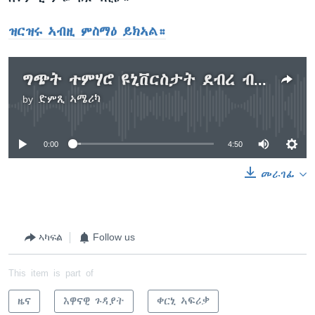
ዝርዝሩ ኣብዚ ምስማዕ ይክኣል።
ግጭት ተምሃሮ ዩኒቨርስታት ደብረ ብርሃንን ወልዲያን
by
ድምጺ ኣሜሪካ
No media source currently available
0:00
4:50
መራገፊ
ኣካፍል
Follow us
This item is part of
ዜና
እዋናዊ ጉዳያት
ቀርኒ ኣፍሪቃ