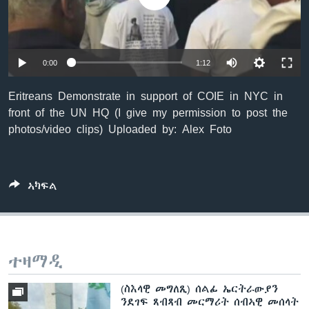
ቂሔ ጽልሚ
ቋንቋታት
0:00
1:12
Eritreans Demonstrate in support of COIE in NYC in
front of the UN HQ (I give my permission to post the
photos/video clips) Uploaded by: Alex Foto
ኣካፍል
ተዛማዲ
(ስእላዊ መግለጺ) ሰልፊ ኤርትራውያን
ንደገፍ ጸብጻብ መርማሪት ሰብኣዊ መሰላት