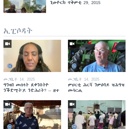
ኒውዮርክ ጥቅምቲ 29, 2015
ኢፒሶዳት
መጋቢት 14, 2025
መጋቢት 14, 2025
ግንዛበ መሰላት ደቀንስትዮ
ምህርቲ ሕርሻ ንምዕባይ ዝሕግዝ
ንቕድሚት'ዶ ንድሕሪት? -- ዘተ
መሳርሒ