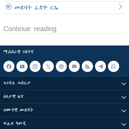
መደባት ሬድዮ ርኤ
Continue reading
ማሕበራዊ ገጻትና
ኣገዳሲ ሓበሬታ
ዕለታዊ ዜና
ሰሙናዊ መደባት
ፍሉይ ዓምዲ