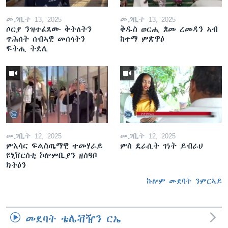
መጋቢት 13, 2025
መጋቢት 13, 2025
ሶርያ ንዝተፈጸሙ ቅትለትን
ቅዱስ ወርሒ ጾመ ረመዳን ኣብ
ጥሕሰት ሰብኣዊ መሰላትን
ከተማ ምጽዋዕ
ፍትሒ ትደሊ
መጋቢት 12, 2025
መጋቢት 12, 2025
ምእሳር ፍልስጤማዊ ተመሃራይ
ምስ ደራሲት ገነት ይብራህ
ዩኒቨርስቲ ኮሎምቢያን ዘስዓቦ
ክትዕን
ኩሎም መደባት ንምርኣይ
መደባት ቴሌቭዥን ርኤ