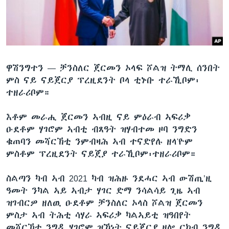
ቂሔ ጽልሚ
ቋንቋታት
ዋሽንግተን —
ቻንስለር ጀርመን ኦላፍ ሾልዝ ትማሊ ሰንበት
ምስ ናይ ናይጀርያ ፕረዚደንት ቦላ ቲኑቡ ተራኺቦም፡
ተዘራሪቦም።
እቶም መራሒ ጀርመን ኣብዚ ናይ ምዕራብ ኣፍሪቃ
ዑደቶም ሃገሮም ኣብቲ ብጸዓት ዝሃብተመ ዞባ ንግድን
ቁጠባን መሻርኽቲ ንምብዛሕ ኣብ ተናድየሉ ዘላ'ዮም
ምስቶም ፕረዚደንት ናይጀያ ተራኺቦም፡ተዘራሪቦም።
ስልጣን ካብ ኣብ 2021 ካብ ዝሕዙ ንደሓር ኣብ ውሽጢ’ዚ
ዓመት ንካል ኣይ ኣብታ ሃገር ድማ ንሳልሳይ ጊዜ ኣብ
ዝገብርዎ ዘለዉ ዑደቶም ቻንስለር ኦላስ ሾልዝ ጀርመን
ምስታ ኣብ ትሕቲ ሳሃራ ኣፍሪቃ ካልኣይቲ ዝዓበየት
መሻርኽቲ ንግዲ ሃገሮም ዝኾነት ናይጀርያ ዘሎ ርክብ ንግዲ