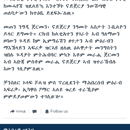
ክመሓየሽ ዝደልዩ’ኳ እንተኾኑ ናይጀርያ ንውሽጣዊ
ጠለባታ’ውን ክተዕቢ ይደፍኡ’ለዉ።
መጠን ንግዲ ጀርመን፡ ናይጀርያ ንዓመት ኣስታት 3-ቢልዮን
ዶላር ይግመት። ርክብ ክልቲአተን ሃገራት ኣብ ዓለማውን
ዞባውን ጉዳይ ከም ኢምግሬሽን ፀጥታን ኣብ ምዕራብን
ማእኸላይን ኣፍሪቃ ዝርኣዩ ዘለዉ ዕልዋታት መንግስትን
ዝበሉ ጉዳያት ምትሕብባር ምኳኑ እቶም መራሒ ጀርመን
ኣብ ኣቡጃ ምስቶም መራሒ ናይጀርያ ኣብ ዝተራኸብሉ
እውን ገሊፆም’ለዉ።
ቻንስለር ኦላፍ ሾልዝ ምስ ፕረዚደንት ማሕበረሰብ ምዕራብ
ኣፍሪቃ፡ ኢካዋስ ዖማር ኣልዩ ቱረይ ተራኺቦም
ምምይያጦም'ውን ተገሊፁ’ሎ።
ኣካፍል
Follow us