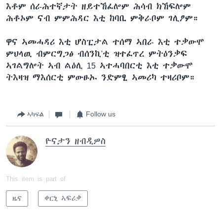
እቶም ሰራሕተኛታት ዘይተኸፈሎም ሕሳብ ክኸፍሎም
ሕቶኦም ናብ ምምሕዳር እቲ ከባቢ ምቅራቦም ገሊፆም።
ዋና ኣመሓዳሪ እቲ ሆስፒታል ተሰማ ኣበራ እቲ ተቃውሞ
ምህላዉ ብምርግጋፅ ብሰንኪ'ቲ ዝተፈጥረ ምትዕንቃፍ
ኣገልግሎት ኣብ ልዕሊ 15 ኣተሓባበርቲ እቲ ተቃውሞ
ትእዛዝ ማእሰርቲ ምውፁኡ ንድምፂ ኣመሪካ ተዛሪቦም።
ኣካፍል
Follow us
ዮናታን ዘብዲዎስ
This item is part of
ዜና
ቀርኒ ኣፍሪቃ