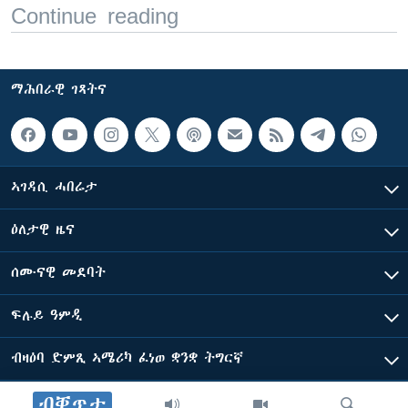
Continue reading
ማሕበራዊ ገጻትና
ኣገዳሲ ሓበሬታ
ዕለታዊ ዜና
ሰሙናዊ መደባት
ፍሉይ ዓምዲ
ብዛዕባ ድምጺ ኣሜሪካ ፈነወ ቋንቋ ትግርኛ
ብቐጥታ
ድምጺ ኣመሪካ ብመሰል ጸሓፊ ዝተሓለወዩ።