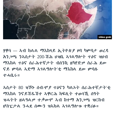
ቂሔ ጽልሚ
ቋንቋታት
ሃዋሳ —
ኣብ ክልል ማእከላይ ኢትዮጵያ ዞባ ካምባታ ወረዳ
አንጋጫ ንኣስታት 200-ሽሕ ህዝቢ ኣገልግሎት ጥዕና ዝህብ
ማእከል ጥዕና ሰራሕተኛታት ብሰንኪ ዘካየድዎ ስራሕ ደው
ናይ ምባል ኣድማ ኣገልግሎት'ቲ ማእከል ደው ምባሉ
ተሓቢሩ።
ኣስታት 80 ዝኾኑ ሰብ-ሞያ ጥዕናን ካልኦት ሰራሕተኛታት'ቲ
ማእከል ንናይሽዱሽተ ኣዋርሕ ክፍሊት ተወሳኺ ሰዓት
ዝሓትት ዘልዓልዎ ተቃውሞ ኣብ ከተማ አንጋጫ ዝርከብ
ሆስፒታል ንሓደ ሰሙን ዝኣክል ኣገልግሎቱ ተቋሪፁ።