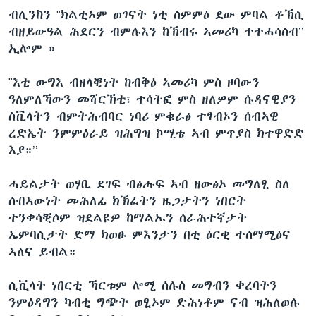
ብሊንከን "ክልቲኦም ወገናት ነቲ ስምምዕ ደው ምባል ቶኽሲ
ብዘይውዓል ሕደርን ብምሉእን ከኽብሩ ኣመሪካ ተተሓሳስብ’’
ኢሎም ።
"እቲ ውግእ ብዘላቒነት ከብቅዕ ኣመሪካ ምስ ዞባውን
ዓለምለኻውን መሻርኽቲ፣ ተሳትፎ ምስ ዘለዎም ሱዳናዊያን
ስቪላትን ብምትሕብባር ነባሪ ምቁራፅ ተፃብኦን ሰብኣዊ
ረድኤት ንምምዕራይ ዝሕግዝ ኮሚቴ ኣብ ምጥያስ ክተዋድድ
እያ።’’
ሓይልታት ወሃቢ ደገፍ ብፅሑፍ ኣብ ዘውፅኦ መግለፂ ስለ
ሰብኣውነት መሕለፊ ክኽፈትን ዜጋታትን ነበርት
ተንቀሳቒሶም ዝደልዩዎ ከማልኡን ሰራሕተኛታት
ኤምባሲታት ድማ ክወፁ ምእንታን በቲ ዕርቂ ተሰማሚዕና
ኣለና ይብል።
ሲቪላት ነበርቲ ኻርቱም ሎሚ ሰሉስ መግብን ቀረባትን
ንምዕዳግን ካብቲ ግጭት ወፂኦም ድሕነቶም ናብ ዝሕለወሉ