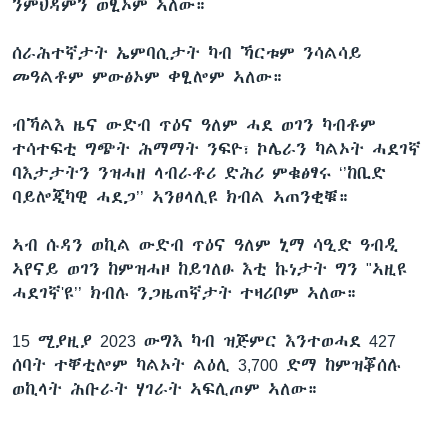
ንምህዳምን ወፂኦም ኣለው።
ሰራሕተኛታት ኤምባሲታት ካብ ኻርቱም ንሳልሳይ
መዓልቶም ምውፅኦም ቀፂሎም ኣለው።
ብኻልእ ዜና ውድብ ጥዕና ዓለም ሓደ ወገን ካብቶም
ተሳተፍቲ ግጭት ሕማማት ንፍዮ፣ ኮሌራን ካልኦት ሓደገኛ
ባእታታትን ንዝሓዘ ላብራቶሪ ድሕሪ ምቁፅፃሩ ‘’ከቢድ
ባይሎጂካዊ ሓደጋ’’ ኣንፀላሊዩ ክብል ኣጠንቂቑ።
ኣብ ሱዳን ወኪል ውድብ ጥዕና ዓለም ኒማ ሳዒድ ዓብዲ
ኣየናይ ወገን ከምዝሓዞ ከይገለፁ እቲ ኩነታት ግን "ኣዚዩ
ሓደገኛ'ዩ’’ ክብሉ ንጋዜጠኛታት ተዛሪቦም ኣለው።
15 ሚያዚያ 2023 ውግእ ካብ ዝጅምር እንተወሓደ 427
ሰባት ተቐቲሎም ካልኦት ልዕሊ 3,700 ድማ ከምዝቖሰሉ
ወኪላት ሕቡራት ሃገራት ኣፍሊጦም ኣለው።