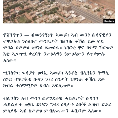
ቂሔ ጽልሚ
ቋንቋታት
ዋሽንግተን —
ብመንጎኝነት ኣመሪካ ኣብ መንጎ ሱዳናዊያን
ተዋጋእቲ ንሰለስተ መዓልታት ዝፀንሕ ቶኽሲ ደው ናይ
ምባል ስምምዕ ዝፀንዐ ይመስል። ነበርቲ ዋና ከተማ ኻርቱም
እቲ ኣጋጣሚ ቀረባት ንምዕዳግን ንምህዳምን ይጥቀምሉ
ኣለው።
ሚንስትር ጉዳያት ወፃኢ ኣመሪካ ኣንቶኒ ብሊንከን ትማሊ
ሰኑይ ተዋጋእቲ ሱዳን ን72 ስዓታት ዝፀንሕ ቶኽሲ ደው
ክብል ተሰማሚዖም ክብሉ ኣፍሊጦም።
ብሊንከን ኣብ መንጎ ወታሃደራዊ ሓይልታት ሱዳንን
ሓይልታት ወሃቢ ደገፍን ‘ን48 ስዓታት ፅዑቕ ልዝብ ድሕሪ
ምክያዱ ኣብ ስምምዕ ምብጽሑ'ውን ሓቢሮም ኣለው።