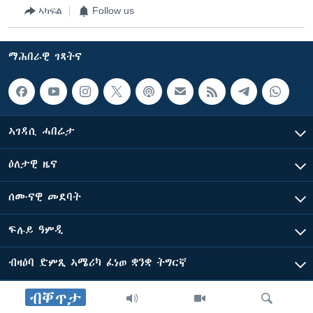
ኣካፍል
Follow us
ማሕበራዊ ገጻትና
ኣገዳሲ ሓበሬታ
ዕለታዊ ዜና
ሰሙናዊ መደባት
ፍሉይ ዓምዲ
ብዛዕባ ድምጺ ኣሜሪካ ፈነወ ቋንቋ ትግርኛ
ብቐጥታ
ድምጺ ኣመሪካ ብመሰል ጸሓፊ ዝተሓለወዩ።