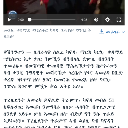
ቂሔ ጽልሚ
ቋንቋታት
Auto
0:00
4:03
240p
መጻኢ ቀዳማይ ሚኒስተር ካናዳ ንሓያሎ ግንባራት
መራገፊ
ይዳሎ
360p
480p
ዋሽንግተን —
ሊበራላዊ ሰልፊ ካናዳ፡ ማርክ ካርኒ፡ ቀዳማይ
Auto
240p
360p
480p
ሚኒስተር እታ ሃገር ንምዃን ብዓብላሊ ድምጺ ብሰንበት
720p
ተመሪጹ። ብውሽጣዊ ቍጠባዊ ማሕልኾታትን ከምኡ’ውን
720p
1080p
1080p
ካብ ቀንዲ ንግዳዊት መሻርኽታ ጎረቤት ሃገር ኣመሪካ ከቢድ
ቀረጽ ዝገጥማ ዘሎ ሃገር ክመርሕ ተመሪጹ ዘሎ ካርኒ፡
ንዅሉ ክገጥሞ ምዃኑ ቃል ኣትዩ ኣሎ።
ፕረዚደንት ኣመሪካ ዶናልድ ትራምፕ፡ ካናዳ መበል 51
ክፍለ-ሃገር ኣመሪካ ንምግባራ ዘለዎ ሓሳባት ብተደጋጋሚ
ሰንድዩ ነይሩ። ምስ ኣመሪካ ዘሎ ብድሆ ግን ንሱ ጥራይ
ኣይኰነን። ፕረዚደንት ትራምፕ ኣብ ልዕሊ ካብ ካናዳን
መክሲኮን ዝኣቱ ንብረት ናይ 25% ቀረጽ ክግበር መምርሒ