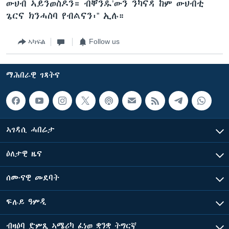
ውህብ ኣይንወስዶን። ብቐንዱ’ውን ንካናዳ ከም ውህብቲ
ጌርና ክንሓስባ የብልናን፡” ኢሉ።
ኣካፍል
Follow us
ማሕበራዊ ገጻትና
ኣገዳሲ ሓበሬታ
ዕለታዊ ዜና
ሰሙናዊ መደባት
ፍሉይ ዓምዲ
ብዛዕባ ድምጺ ኣሜሪካ ፈነወ ቋንቋ ትግርኛ