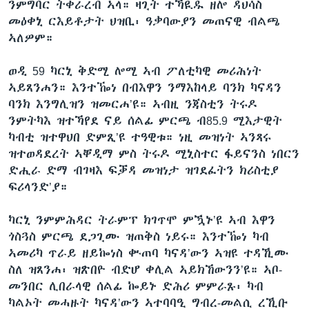
ንምግባር ትቀራረብ ኣላ። ዛጊት ተኻዪዱ ዘሎ ዳህሳስ
መዕቀኒ ርእይቶታት ህዝቢ፡ ዓቃባውያን መጠናዊ ብልጫ
ኣለዎም።
ወዲ 59 ካርኒ ቅድሚ ሎሚ ኣብ ፖለቲካዊ መሪሕነት
ኣይጸንሐን። እንተዀነ በብእዋን ንማእከላይ ባንክ ካናዳን
ባንክ እንግሊዝን ዝመርሐ’ዩ። ኣብዚ ንጃስቲን ትሩዶ
ንምትካእ ዝተኻየደ ናይ ሰልፊ ምርጫ ብ85.9 ሚእታዊት
ካብቲ ዝተዋህበ ድምጺ’ዩ ተዓዊቱ። ነዚ መዝነት ኣንጻሩ
ዝተወዳደረት ኣቐዲማ ምስ ትሩዶ ሚኒስተር ፋይናንስ ነበርን
ድሒራ ድማ ብገዛእ ፍቓዳ መዝነታ ዝገደፈትን ክሪስቲያ
ፍሪላንድ’ያ።
ካርኒ ንምምሕዳር ትራምፕ ክገጥሞ ምዃኑ’ዩ ኣብ እዋን
ጎስጓስ ምርጫ ደጋጊሙ ዝጠቅስ ነይሩ። እንተዀነ ካብ
ኣመሪካ ጥራይ ዘይኰነስ ቍጠባ ካናዳ’ውን ኣዝዩ ተዳኺሙ
ስለ ዝጸንሐ፡ ዝጽበዮ ብድሆ ቀሊል ኣይክኸውንን’ዩ። ኣቦ-
መንበር ሊበራላዊ ሰልፊ ኰይኑ ድሕሪ ምምራጹ፡ ካብ
ካልኦት መሓዙት ካናዳ’ውን ኣተባባዒ ግብረ-መልሲ ረኺቡ