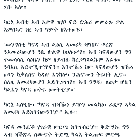
ሂቡ ኣሎ።
ካርኒ ኣብቲ ኣብ ኦታዋ ዝሃቦ ናይ ድሕሪ ምምራጹ ቃል
እምበኣር ነዚ ኣብ ግምት ዘእተወ’ዩ፤
“መንግስቲ ካናዳ ኣብ ልዕሊ ኣመሪካ ዝግበሮ ቀረጽ
ንኣመሪካውያን ዓቢ ጽልዋ ክህሉዎ’ዩ። ኣብ ካናዳውያን ግን
ተመሳሳሊ ሳዕቤን ከም ዘይብሉ ከረጋግጸልኩም እፈቱ።
ንባእሲ ኣይተዃተዅናን። እንተዀነ ከም ካናዳውያን ዝዀነ
ወገን ክቃለሰና ክዳሎ እንከሎ፡ ንሕና’ውን ቅሩባት ኢና።
ስለዚ ኣመሪካውያን ኣይትጋገገዩ። ኣብ ንግዲ፡ ጸወታ ሆኪን
ካልእን ካናዳ ወትሩ ዕውትቲ’ያ።”
ካርኒ ኣስዒቡ፡ “ካናዳ ብዝዀነ ይዅን መልክዕ፡ ፈጺማ ኣካል
ኣመሪካ ኣይክትከውንን’ያ፡” ኢሉ።
ካናዳ መንፈቕ ሃገራዊ ምርጫ ክትገብር’ያ። ቅድሚኡ ግን
ኣብ ዝቕጽል ሰሙናት ቅድሚ ካልእ ቅልጡፍ ምርጫ