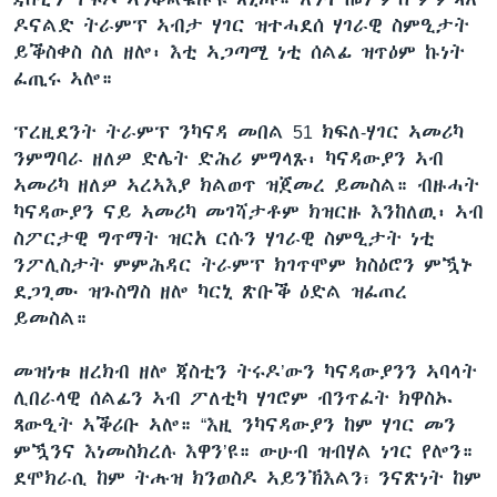
ዶናልድ ትራምፕ ኣብታ ሃገር ዝተሓደሰ ሃገራዊ ስምዒታት
ይቕስቀስ ስለ ዘሎ፡ እቲ ኣጋጣሚ ነቲ ሰልፊ ዝጥዕም ኩነት
ፈጢሩ ኣሎ።
ፕረዚደንት ትራምፕ ንካናዳ መበል 51 ክፍለ-ሃገር ኣመሪካ
ንምግባራ ዘለዎ ድሌት ድሕሪ ምግላጹ፡ ካናዳውያን ኣብ
ኣመሪካ ዘለዎ ኣረኣእያ ክልወጥ ዝጀመረ ይመስል። ብዙሓት
ካናዳውያን ናይ ኣመሪካ መገሻታቶም ክዝርዙ እንከለዉ፡ ኣብ
ስፖርታዊ ግጥማት ዝርአ ርሱን ሃገራዊ ስምዒታት ነቲ
ንፖሊስታት ምምሕዳር ትራምፕ ክገጥሞም ክስዕሮን ምዃኑ
ደጋጊሙ ዝጉስግስ ዘሎ ካርኒ ጽቡቕ ዕድል ዝፈጠረ
ይመስል።
መዝነቱ ዘረክብ ዘሎ ጃስቲን ትሩዶ’ውን ካናዳውያንን ኣባላት
ሊበራላዊ ሰልፊን ኣብ ፖለቲካ ሃገሮም ብንጥፈት ክዋስኡ
ጻውዒት ኣቕሪቡ ኣሎ። “እዚ ንካናዳውያን ከም ሃገር መን
ምዃንና እነመስክረሉ እዋን’ዩ። ውሁብ ዝብሃል ነገር የሎን።
ደሞክራሲ ከም ትሑዝ ክንወስዶ ኣይንኽእልን፣ ንናጽነት ከም