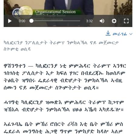
ቂሔ ጽልሚ
ቋንቋታት
0:00
3:32
መራገፊ
ካሊፎርንያ ንፖሊሲታት ትራምፕ ንምክልኻል ናይ መጀመርታ
ስጕምቲ ወሲዳ
ዋሽንግተን —
ካሊፎርንያ ነቲ ምምሕዳር ትራምፕ ኣንፃር
ገስገስቲ ፖሊስታት እታ ክፍለ ሃገር በብደረጃኡ ክወስዶም
ትፅቢት ዝግበሩ ፌደራላዊ ብድሆታት ንምክልኻል ኣብዚ
ሰሙን ናይ መጀመርታ ስጕምትታት ወሲዳ።
ሓገግቲ ካሊፎርኒያ ዝመጽእ ምምሕዳር ትራምፕ ከጋጥም
ዝኽእል ብድሆታት ንምክልኻል ህፁፅ ኣኼባ ኣካይዱ'ሎ።
ኣፈጉባኤ ቤት ምኽሪ ሮበርት ሪቫስ እቲ ቤት ምኽሪ ምስ
ፌደራል መንግስቲ ሕጋዊ ግጥም ንምክያድ ክዳሎ ኣለዎ