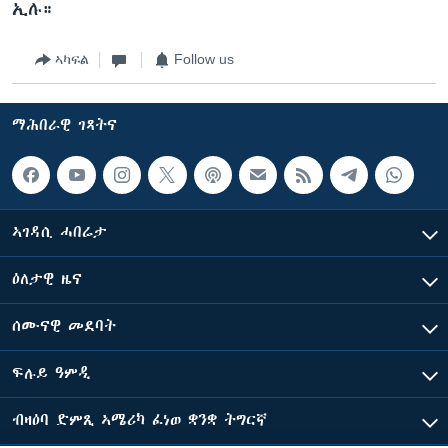
ኢሉ።
ኣካፍል
Follow us
ማሕበራዊ ገጻትና
ኣገዳሲ ሓበሬታ
ዕለታዊ ዜና
ሰሙናዊ መደባት
ፍሉይ ዓምዲ
ብዛዕባ ድምጺ ኣሜሪካ ፈነወ ቋንቋ ትግርኛ