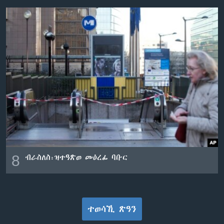
8
ብራስለስ፡ዝተዓጽወ መዕረፊ ባቡር
ተወሳኺ ጽዓን