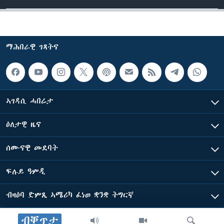
ማሕበራዊ ገጻትና
ኣገዳሲ ሓበሬታ
ዕለታዊ ዜና
ሰሙናዊ መደባት
ፍሉይ ዓምዲ
ብዛዕባ ድምጺ ኣሜሪካ ፈነወ ቋንቋ ትግርኛ
ብቐጥታ
ድምጺ ኣመሪካ ብመሰል ጸሓፊ ዝተሓለወዩ።