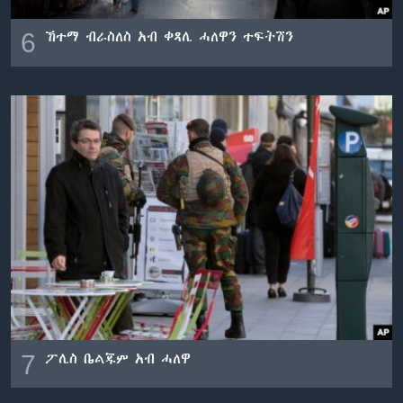
6
ኸተማ ብራስለስ አብ ቀጻሊ ሓለዋን ተፍትሽን
7
ፖሊስ ቤልጁም አብ ሓለዋ