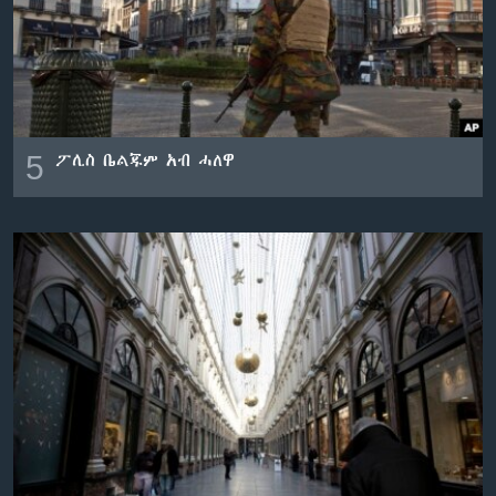
ቂሔ ጽልሚ
ቋንቋታት
5
ፖሊስ ቤልጁም አብ ሓለዋ