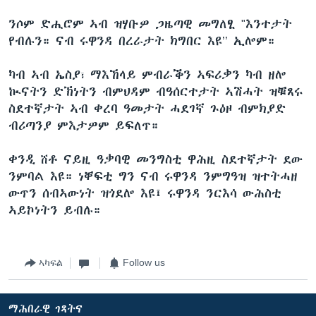
ንሶም ድሒሮም ኣብ ዝሃቡዎ ጋዜጣዊ መግለፂ "እንተታት
የብሉን። ናብ ሩዋንዳ በረራታት ክግበር እዩ’’ ኢሎም።
ካብ ኣብ ኤስያ፣ ማእኸላይ ምብራቕን ኣፍሪቃን ካብ ዘሎ
ኲናትን ድኽነትን ብምህዳም ብዓሰርተታት ኣሽሓት ዝቑጸሩ
ስደተኛታት ኣብ ቀረባ ዓመታት ሓደገኛ ጉዕዞ ብምክያድ
ብሪጣንያ ምእታዎም ይፍለጥ።
ቀንዲ ሸቶ ናይዚ ዓቃባዊ መንግስቲ ዋሕዚ ስደተኛታት ደው
ንምባል እዩ። ነቐፍቲ ግን ናብ ሩዋንዳ ንምግዓዝ ዝተትሓዘ
ውጥን ሰብኣውነት ዝጎደሎ እዩ፤ ሩዋንዳ ንርእሳ ውሕስቲ
ኣይኮነትን ይብሉ።
ኣካፍል
Follow us
ማሕበራዊ ገጻትና