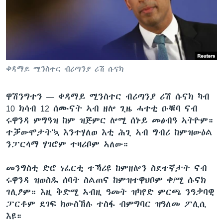
ቂሔ ጽልሚ
ቋንቋታት
ቀዳማይ ሚንስተር ብሪጣንያ ሪሽ ሱናክ
ዋሽንግተን —
ቀዳማይ ሚንስተር ብሪጣንያ ሪሽ ሱናክ ካብ
10 ክሳብ 12 ሰሙናት ኣብ ዘሎ ጊዜ ሓተቲ ዑቑባ ናብ
ሩዋንዳ ምግዓዝ ከም ዝጅምር ሎሚ ሰኑይ መፅብዓ ኣትዮም።
ተቓውሞታት'ኳ እንተሃለወ እቲ ሕጊ ኣብ ግብሪ ከምዝውዕል
ንፓርላማ ሃገሮም ተዛሪቦም ኣለው።
መንግስቲ ድሮ ነፈርቲ ተኻሪዩ ከምዘሎን ስደተኛታት ናብ
ሩዋንዳ ዝወስዱ ሰባት ስልጠና ከምዝተዋህቦም ቀ/ሚ ሱናክ
ገሊፆም። እዚ ቅድሚ ኣብዚ ዓመት ዝካየድ ምርጫ ንዓቃባዊ
ፓርቶም ደገፍ ክውስኽሉ ተስፋ ብምግባር ዝዓለመ ፖሊሲ
እዩ።