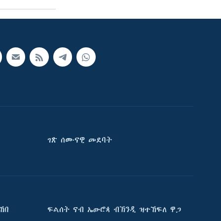
ገጽ ሰሙናዊ መደባት
ኸበ
ፍልሰት ናብ ኤውሮጳ ብኽንዲ ዝተኸፍለ ዋጋ