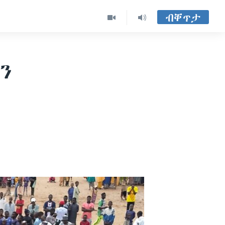
ብቐጥታ
ን