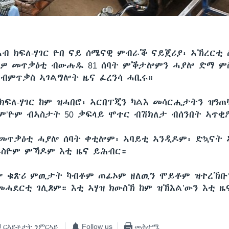
ኣብ ክፍለ-ሃገር ዮበ ናይ ሰሜናዊ ምብራቕ ናይጀሪያ፡ ኣኽረርቲ 
ዎ መጥቃዕቲ ብውሑዱ 81 ሰባት ምቕታሎምን ሓያሎ ድማ ምስ
 ብምጥቃስ ኣገልግሎት ዜና ፈረንሳ ሓቢሩ።
ክፍለ-ሃገር ከም ዝሓበሮ፡ ኣርበፐጂን ካልእ መሳርሒታትን ዝዓጠ
ራም’ዮም ብኣስታት 50 ቃፍላይ ሞተር ብሽክለታ ብሰንበት ኣጥቂ
 መጥቃዕቲ ሓያሎ ሰባት ቀቲሎም፡ ኣባይቲ ኣንዲዶም፡ ድኳናት
ራስዮም ምኻዶም እቲ ዜና ይሕብር።
ሎ ቁጽሪ ምዉታት ካብቶም ጠፊኦም ዘለዉን ሞይቶም ዝተረኽቡ
መሓደርቲ ገሊጾም። እቲ ኣሃዝ ክውስኽ ከም ዝኽእል’ውን እቲ 
ርእይቶታት ንምርኣይ
Follow us
መሕተሚ