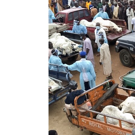
ቂሔ ጽልሚ