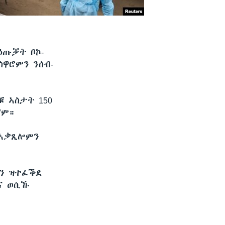
ዕጡቓት ቦኮ-
ዋሮምን ንሰብ-
ቑ ኣስታት 150
ዖም።
 ኣቃጺሎምን
ን ዝተፈቕደ
ዜና ወሲኹ