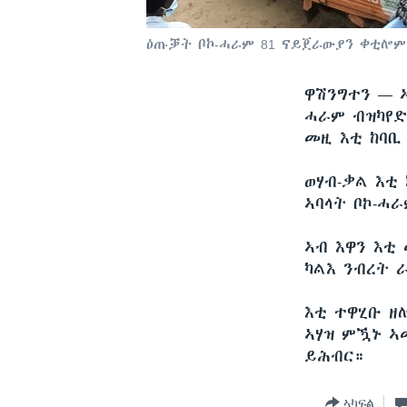
ዕጡቓት ቦኮ-ሓራም 81 ናይጀራውያን ቀቲሎም
ዋሽንግተን —
ሓራም ብዝካየድ
መዚ እቲ ከባቢ
ወሃብ-ቃል እቲ 
ኣባላት ቦኮ-ሓ
ኣብ እዋን እቲ
ካልእ ንብረት 
እቲ ተዋሂቡ ዘ
ኣሃዝ ምዃኑ ኣ
ይሕብር።
ኣካፍል