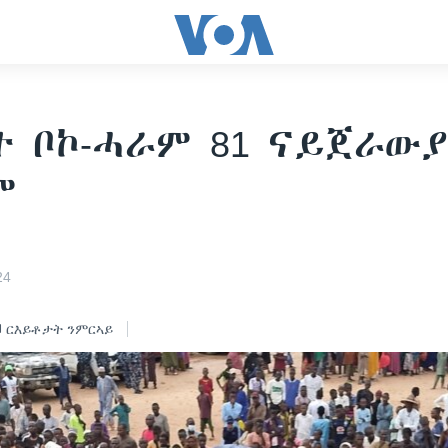
 ቦኮ-ሓራም 81 ናይጀራውያ
ም
24
ርእይቶታት ንምርኣይ