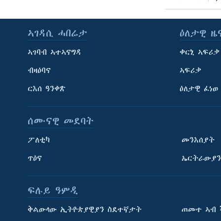
ኣገዳሲ ሓበሬታ
ዕለታዊ ዜ
ኣገባብ ኣተኣናግዳ
ቀርኒ ኣፍሪቃ
ብዛዕባና
ኣፍሪቃ
ርእሰ ዓንቀጽ
ዕለታዊ ፈነወ
ሰሙናዊ መደባት
ፖለቲካ
መንእሰያት
ጥዕና
ኤርትራውያን
ፍሉይ ዓምዲ
ትምህርቲ እንግሊዝኛ
ቅልውላው ኢትዮጵያዊያን ስደተኛታት
ጠመተ ኣብ 