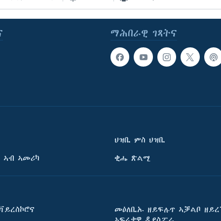
ና
ማሕበራዊ ገጻትና
ህዝቢ ምስ ህዝቢ
 ኣብ ኣመሪካ
ቂሔ ጽልሚ
ቫይረስኮሮና
መዕለቢኡ ዘይፍሉጥ ኣቓልቦ ዘይረ
ኣፍሪቃዊ ዲያስፖራ