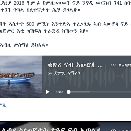
ያዚያ 2016 ዓ.ም.ፈ ከምዘጋጠመን ናይ ንግዲ መርከብ ን41 ሰ
ደተንን ትካል ስደተኛታት ሕ/ሃ ይገልጽ።
ባት ኣስታት 500 ምዃኑ እንተድኣ ተረጋጊጹ ኣብ ኣውሮጳ ናይ
ዝጅምር እቲ ዝኸፍአ ትራጀዲ ክኸውን እዩ።
ኣብዚ ምስማዕ ይክኣል።
ቁጽሪ ናብ ኣውሮጳ ንምስጋር ኣብ ማእከላይ ባሕሪ ዝሞቱ ሰባት 500 ክበጽሕ ይክእል’ዩ ይብል ትካል ስደተኛታት ሕ/ሃ
EMBE
by
ድምጺ ኣሜሪካ
No media source currently available
0:00
ምጺ
EMBED
ሓደጋ ካብ ሊብያ ስደተኛታት ጽዒና ናብ ኢጣልያ ተምርሕ ዝነበረት ንእሽተይ ጃልባ