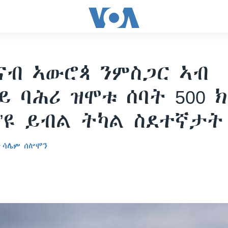
ናብ ኣውሮጳ ንምስጋር ኣብ
ይ ባሕሪ ዝሞቱ ሰባት 500 
’ዩ ይብል ትካል ስደተኛታት 
ን
ሳሌም ሰሎሞን