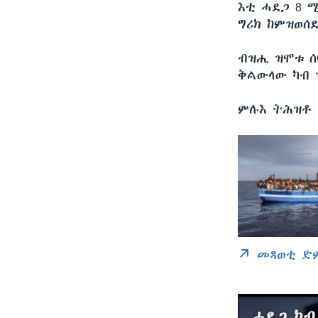
እቲ ሓደጋ 8 ሚ
ግሪክ ከምዝወሰ
ብዝሒ ዝሞቱ ሰ
ቅልውላው ካብ 
ምሉእ ትሕዝቶ 
መጻወቲ ድ