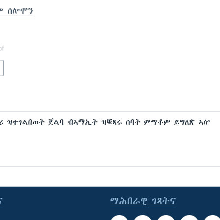
ም ሰሎሞን
of
ሕሪ ዝተገልበጠት ጀልባ ብኣማኢት ዝቑጸሩ ሰባት ምሟቶም ይግለጽ ኣሎ
ና
ማሕበራዊ ገጻትና