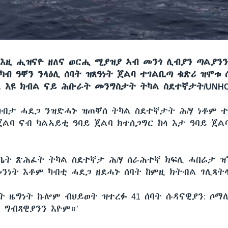
እዚ ሒዝናዮ ዘለና ወርሒ ሚያዝያ ኣብ መንጎ ሊብያን ጣልያንን
ካብ ዓቐን ንላዕሊ ሰባት ዝጸዓነት ጀልባ ተገልቢጣ ቁጽሪ ዝሞቱ ሰ
 እዩ ክብል ናይ ሕቡራት መንግስታት ትካል ስደተኛታት/UNH
ካብታ ሓደጋ ንዝድሓኑ ዝጠቐሰ ትካል ስደተኛታት ሕ/ሃ ነቶም ተ
ጀልባ ናብ ካልኣይቲ ዓባይ ጀልባ ክተሰጋግር ከላ እታ ዓባይ ጀ
 ቤት ጽሕፈት ትካል ስደተኛታ ሕ/ሃ ሰራሕተኛ ክፍሊ ሓበሬታ ዝ
መንነት እቶም ካብቲ ሓደጋ ዘደሓኑ ሰባት ከምዚ ክትብል ገሊጻት
ት ዜግነት ኩሎም ብህይወት ዝተረፉ 41 ሰባት ሱዳናዊያን: ሶማሊ
 ግብጻዊያንን እዮም።’