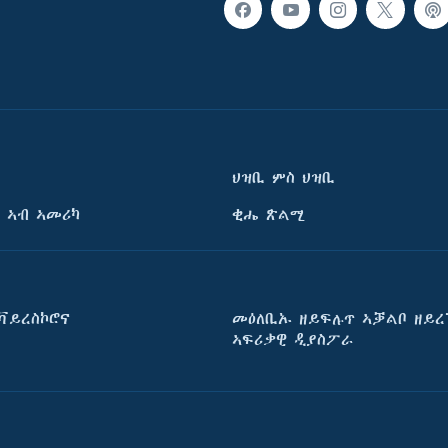
ህዝቢ ምስ ህዝቢ
 ኣብ ኣመሪካ
ቂሔ ጽልሚ
ቫይረስኮሮና
መዕለቢኡ ዘይፍሉጥ ኣቓልቦ ዘይረ
ኣፍሪቃዊ ዲያስፖራ