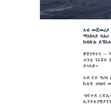
ኣብ መጀመሪያ 
ማእከላይ ባሕሪ 
ክብጽሕ ይኽእል
ዋሽንግተን —
ሓንቲ ንእሽቶ 
ይገልጽ።
ኣብ ናይ ግሪክ
ኪቲዲ ብዛዕባ 
‘ብናተይ ርድኢ
ኢትዮጵያዊያንን