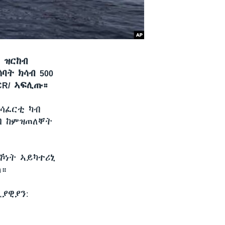
 ዝርከብ
ባት ክሳብ 500
CR/ ኣፍሊጡ።
ሳፈርቲ ካብ
ልባ ከምዝጠለቐት
ኾነት ኣይካተሪኒ
ላ።
ያዊያን: