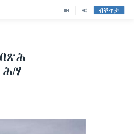
ብቐጥታ
ክበጽሕ
ሕ/ሃ