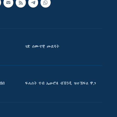
ገጽ ሰሙናዊ መደባት
ኸበ
ፍልሰት ናብ ኤውሮጳ ብኽንዲ ዝተኸፍለ ዋጋ