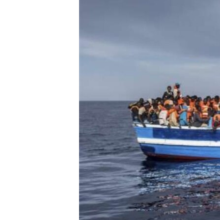
ቂሔ ጽልሚ