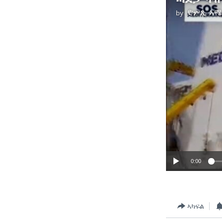
by
ድምጺ ኣሜ
0:00
ኣካፍል