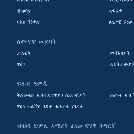
ኣገባብ ኣተኣናግዳ
ቀርኒ ኣፍሪቃ
ብዛዕባና
ኣፍሪቃ
ርእሰ ዓንቀጽ
ዕለታዊ ፈነወ
ሰሙናዊ መደባት
ፖለቲካ
መንእሰያት
ጥዕና
ኤርትራውያን
ትምህርቲ እንግሊዝኛ
ማሕበራዊ ገጻትና
ፍሉይ ዓምዲ
ቅልውላው ኢትዮጵያዊያን ስደተኛታት
ጠመተ ኣብ 
ዋዕላ ሓፈሻዊ ባይቶ ሕቡራት ሃገራት
ቋንቋታት
ብዛዕባ ድምጺ ኣሜሪካ ፈነወ ቋንቋ ትግርኛ