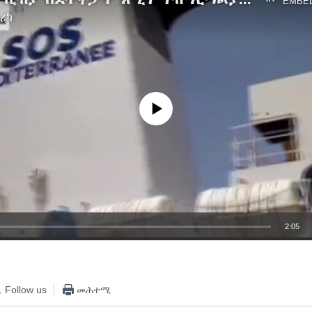
EMBE
ሪካ
No media source currently available
2:05
EMBED
Follow us
መሕተሚ