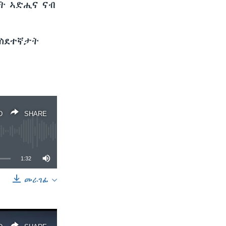
ባት ኣድሒና ናብ
 ስደተኛታት
D
SHARE
1:32
መራገፊ
SHARE