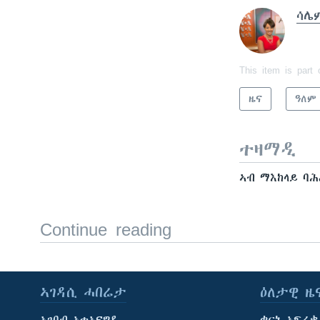
ሳሌ
This item is part 
ዜና
ዓለም
ተዛማዲ
ኣብ ማእከላይ ባ
Continue reading
ኣገዳሲ ሓበሬታ
ዕለታዊ ዜ