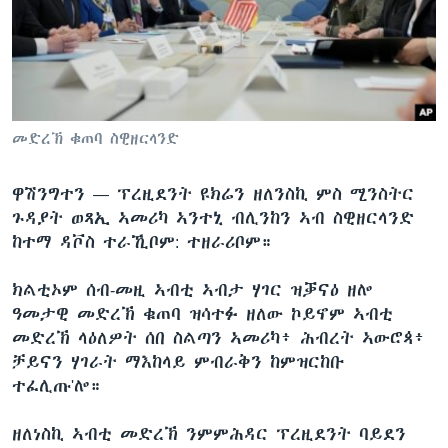
ቂሔ ጽልሚ
ቋንቋታት
መድረኽ ቁጠባ ስዊዘርላንድ
ዋሽንግተን —
ፕረዚደንት ዩክሬን ዘለንስኪ ምስ ሚንስትር
ጉዳያት ወጻኢ ኣመሪካ ኣንተኒ ብሊንከን ኣብ ስዊዘርላንድ
ከተማ ዳቮስ ተራኺቦም: ተዘራሪቦም።
ክልቲኦም ሰብ-መዚ ኣብቲ ኣብታ ሃገር ዝቓናዕ ዘሎ
ዓመታዊ መድረኽ ቁጠባ ዝሳተፉ ዘለው ኮይኖም ኣብቲ
መድረኽ ላዕለዎት ሰበ ስልጣን ኣመሪካ፥ ሕብረት ኣውሮጳ፥
ቻይናን ሃገራት ማእከላይ ምብራቅን ከምዝርከቡ
ተፈሊጡ'ሎ።
ዘለነስኪ ኣብቲ መድረኽ ንምምሕዳር ፕረዚደንት ባይደን