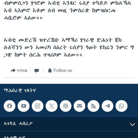
ብምምስጋን ሃገሮም ኣብቲ ኣንጻር ሩስያ ተካይዶ ምክልኻል
ኣብ ኣእምሮ እቶም ሰብ መዚ ንምስራጽ ከምዝሰርሑ
ሓቢሮም ኣለው።።
ኣብቲ መድረኽ ዝተረኸቡ ኣማኻሪ ሃገራዊ ድሕነት ጃክ
ሱለቫንን ውን ኣመሪካ ስዕረት ሩስያን ዓወት ዩክሬን ንምር ግ
ጋጽ ከምት ሰርሕ ተዛሪቦም ኣለው።።
ኣካፍል
Follow us
ማሕበራዊ ገጻትና
ኣገዳሲ ሓበሬታ
ዕለታዊ ዜና