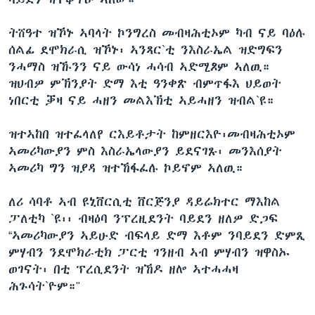
ትሸዓተ ዝኾኑ ኣባላት ኮንግረስ መብዛሕቲኦም ካብ ናይ ባዕሉ
ሰልፊ ደሞክራሲ ዝኾኑ፡ ኣንጻር`ቲ ንእስራኤል ዝድግፍን
ንሓማስ ዝኹንን ናይ ውሳነ ሓሳብ ኣድሚጾም ኣለዉ።
ዝህብዎ ምኽንያት ድማ እቲ ዓንቀጽ ብምጥፋእ ህይወት
ነበርቲ ቓዛ ናይ ሓዘን መልእኽቲ ኣይሓዘን ዝብል`ዩ።
ዝተኣከበ ዝተፈላለየ ርእይቶታት ከምዘርእዮ፡መብዛሕቲኦም
ኣመሪካውያን ምስ እስራኤላውያን ይደናገጹ፡ መንእሰያት
ኣመሪካ ግን ዝያዳ ዝተኸፋፈሉ ኮይኖም ኣለዉ።
ለሪ ሳባቶ ኣብ ዩኒቨርሲቲ ቨርጅንያ ዳይሬክተር ማእከል
ፓለቲካ `ዩ፡፡ ብዛዕባ ንፕረዚደንት ባይደን ዘለዎ ድጋፍ
“ኣመሪካውያን ኣይሁድ ብፍላይ ድማ እቶም ንባይደን ድምጺ
ምሃብን ንደሞክራቲክ ፓርቲ ገንዘብ ኣብ ምሃብን ዝዋስኡ
ወገናት፡ በቲ ፕረሲደንት ዝኸዶ ዘሎ ኣተሓሓዛ
ሕጉሳት`ዮም።"