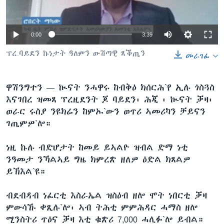
ቂሔ ጽልሚ
ቋንቋታት
0:00
3:39
ፕረ.ባይደን ኩነታት ዓለምን ውሽጣዊ ጸቕጢን
መራገፊ
ዋሽንግተን —
ኲናት ንሓዋሩ ከብቅዕ ክሰርሕ`የ ኢሉ ጎስጓስ
እናገበረ ዝመጸ ፕረዚደንት ጆ ባይደን፡ ሕጂ ፡ ኲናት ቓዛ፡
ወራር ሩስያ ንዩክሬን ከምኡ`ውን ወጥሪ ኣመሪካን ቻይናን
ገጢምዎ`ሎ።
ነዚ ኩሉ ብድሆታት ከመይ ይኣልዮ ዝብል ድማ ነቲ
ንዓመታ ንኻልኣይ ግዜ ክምረጽ ዘለዎ ዕድል ክጸልዎ
ይኽእል`ዩ።
ብደብዳብ ነፈርቲ እስራኤል ዝስዕብ ዘሎ ሞት ነበርቲ ቓዛ
ምውሳኹ ቀጺሉ`ሎ፡ ኣብ ትሕቲ ምምሕዳር ሓማስ ዘሎ
ሚንስትሪ ጥዕና ቓዛ እቲ ቁጽሪ 7,000 ሓሊፉ`ሎ ይብል።