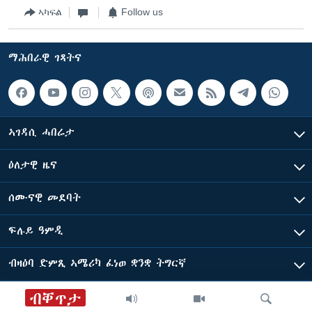
ኣካፍል
Follow us
ማሕበራዊ ገጻትና
ኣገዳሲ ሓበሬታ
ዕለታዊ ዜና
ሰሙናዊ መደባት
ፍሉይ ዓምዲ
ብዛዕባ ድምጺ ኣሜሪካ ፈነወ ቋንቋ ትግርኛ
ብቐጥታ
ድምጺ ኣመሪካ ብመሰል ጸሓፊ ዝተሓለወዩ።
ፈነወ ትግርኛ 1900