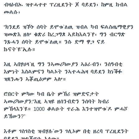
ብዛዕብኡ ዝተሓተተ ፕረዚደንት ጆ ባይደን፡ ከምዚ ክብል
መልሱ፡
“ክንደይ ዝኾኑ ሰባት ይሞቱ`ለዉ ዝብል ካብ ፍልስጤማዊያን
ዝመጽእ ዘሎ ቁጽሪ ከረጋግጾ ኣይክእልን`የ፡ ግን ብርግጽ
ንጹሓን ሰባት ይሞቱ`ለዉ። ንሱ ድማ ዋጋ ናይ
ኩናት`ዩ"ኢሉ።
እዚ ኣበሃህላ`ዚ ግን ንኣመሪካውያን ኣዕራብን፡ ንሰዓብቲ
እምነት እስልምናን ካልኦት ንኣተሓሕዛ ባይደን ክነቕፉ
ዝጸንሑን ኣቖጢዕዎም ኣሎ።
ሮበርት ምካው ካብ ቤት ምኽሪ ዝምድናታት
ኣመሪካውያን:“እዚ ኣዝዩ ዘሰንብድን ንሰባት ክብሪ
ምኽላእን`ዩ። 1000 ቆልዑት ጥራሕ እንተዝሞቱ`ዶ ምሓሾ
ይኸውን?"
እቶም ገስገስቲ ዝብሃሉ`ውን ገሊኦም በቲ ዘረባ ፕረዚደንት
ባይደን ዝተቖጥዑ ኣለው።