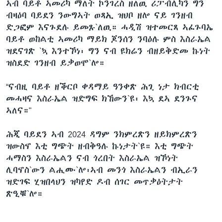
ኣብ ባይቶ ኣመሪካ ማለት ኮንገረስ ዘለዉ ሪፓብሊካን ግን
ብዛዕባ ባይደን ንውግኣት ወጻኢ ዝህቦ ዘሎ ናይ ገንዘብ
ድጋፎም እናጉደሉ ይመጹ`ለዉ። ሓዲሽ ዝተመርጸ ኣፈጉባኤ
ባይቶ ወከልቲ ኣመሪካ ማይክ ጆንሰን ንባዕሉ ምስ እስራኤል
ዝደናገጽ `ኳ እንተኾነ፡ ግን ናብ ዩክሬን ብዘይቅድመ ኩነት
ዝስደድ ገንዘብ ይቃወሞ`ሎ።
“ናብዚ ባይቶ ዘቕርቦ ቀዳማይ ዓንቀጽ ሕጊ ነታ ክብርቲ
መሓዛና እስራኤል ዝድግፍ ክኸውን`ዩ፡ እኳ ደኣ ደንጉና
ኣለና።"
ሕጂ ባይደን ኣብ 2024 ዳግም ንክምረጽን ዘይክምረጽን
ዝውስኖ እቲ ግጭት ዘብቅዓሉ ኩነታት`ዩ። እቲ ግጭት
ሓማስን እስራኤልን ናብ ጎረበት እስራኤል ዝኾነት
ሊባኖስ`ውን ልሒሙ`ሎ፡ኣብ መንጎ እስራኤልን ብኢራን
ዝድገፍ ሂዝበላህን ዝካየድ ዶብ ሰገር መጥቃዕትታት
ጽዒቑ`ሎ።