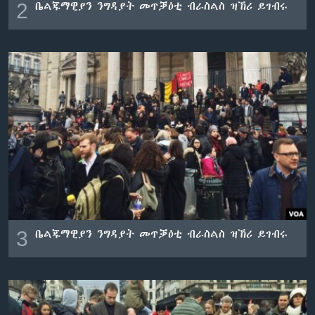
2
ቤልጁማዊያን ንግዳያት መጥቓዕቲ ብራስልስ ዝኽሪ ይገብሩ
3
ቤልጁማዊያን ንግዳያት መጥቓዕቲ ብራስልስ ዝኽሪ ይገብሩ