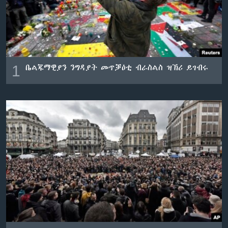
ቂሔ ጽልሚ
ቋንቋታት
1
ቤልጁማዊያን ንግዳያት መጥቓዕቲ ብራስልስ ዝኽሪ ይገብሩ