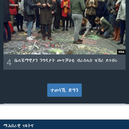
4
ቤልጁማዊያን ንግዳያት መጥቓዕቲ ብራስልስ ዝኽሪ ይገብሩ
ተወሳኺ ጽዓን
ማሕበራዊ ገጻትና