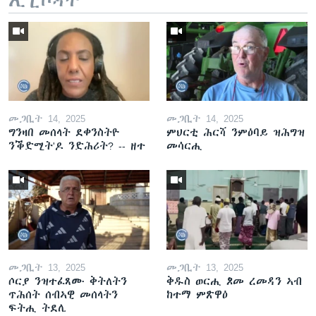
መጋቢት 14, 2025
መጋቢት 14, 2025
ግንዛበ መሰላት ደቀንስትዮ
ምህርቲ ሕርሻ ንምዕባይ ዝሕግዝ
ንቕድሚት'ዶ ንድሕሪት? -- ዘተ
መሳርሒ
መጋቢት 13, 2025
መጋቢት 13, 2025
ሶርያ ንዝተፈጸሙ ቅትለትን
ቅዱስ ወርሒ ጾመ ረመዳን ኣብ
ጥሕሰት ሰብኣዊ መሰላትን
ከተማ ምጽዋዕ
ፍትሒ ትደሊ