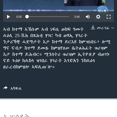
ቂሔ ጽልሚ
ቋንቋታት
0:00
3:46
መራገፊ
ኣብ ከተማ ኣኽሱም ኣብ ነፍሲ ወከፍ ዓመት
ልዕሊ 25-ሽሕ በጻሕቲ ሃገር ካብ ወፃኢ ሃገራት
ንታሪኻዊ ሓድግታት እታ ከተማ ይርእዩ ከምዝነበሩ፥ ሎሚ
ግና ናብታ ከተማ ይመጹ ከምዘየለው ቤትፅሕፈት ቱሪዝም
እታ ከተማ ይሕብር። ሚንስትሪ ቱሪዝም ኢትዮጵያ ብወገኑ
ናይ ጉዕዞ ክልከላ ዝገበራ ሃገራት እገድአን ንከልዕላ
ዘራረብከምዘሎ ኣፍሊጡ`ሎ።
ኣካፍል
ኢፒሶዳት