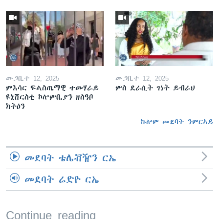
መጋቢት 12, 2025
መጋቢት 12, 2025
ምእሳር ፍልስጤማዊ ተመሃራይ
ምስ ደራሲት ገነት ይብራህ
ዩኒቨርስቲ ኮሎምቢያን ዘስዓቦ
ክትዕን
ኩሎም መደባት ንምርኣይ
መደባት ቴሌቭዥን ርኤ
መደባት ሬድዮ ርኤ
Continue reading