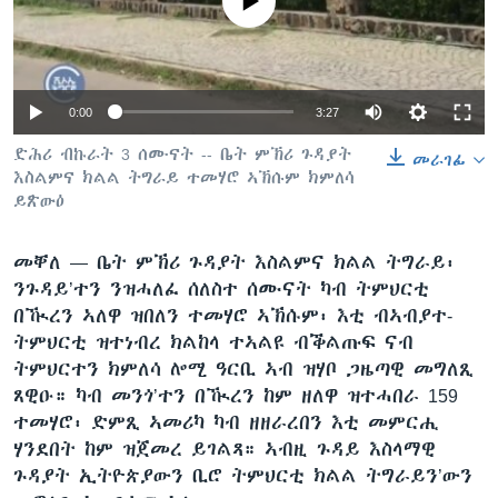
No media source currently available
ቂሔ ጽልሚ
ቋንቋታት
Auto
0:00
3:27
240p
ድሕሪ ብኩራት 3 ሰሙናት -- ቤት ምኽሪ ጉዳያት
መራገፊ
እስልምና ክልል ትግራይ ተመሃሮ ኣኽሱም ክምለሳ
360p
ይጽውዕ
480p
Auto
240p
360p
480p
መቐለ —
ቤት ምኽሪ ጉዳያት እስልምና ክልል ትግራይ፡
720p
ንጉዳይ’ተን ንዝሓለፈ ሰለስተ ሰሙናት ካብ ትምህርቲ
720p
1080p
1080p
በዂረን ኣለዋ ዝበለን ተመሃሮ ኣኽሱም፡ እቲ ብኣብያተ-
ትምህርቲ ዝተነብረ ክልከላ ተኣልዩ ብቕልጡፍ ናብ
ትምህርተን ክምለሳ ሎሚ ዓርቢ ኣብ ዝሃቦ ጋዜጣዊ መግለጺ
ጸዊዑ። ካብ መንጎ’ተን በዂረን ከም ዘለዋ ዝተሓበራ 159
ተመሃሮ፡ ድምጺ ኣመሪካ ካብ ዘዘራረበን እቲ መምርሒ
ሃንደበት ከም ዝጀመረ ይገልጻ። ኣብዚ ጉዳይ እስላማዊ
ጉዳያት ኢትዮጵያውን ቢሮ ትምህርቲ ክልል ትግራይን’ውን