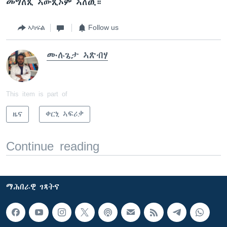
መግለጺ ኣውጺኦም ኣለዉ።
ኣካፍል
Follow us
ሙሉጌታ ኣጽብሃ
This item is part of
ዜና
ቀርኒ ኣፍሪቃ
Continue reading
ማሕበራዊ ገጻትና