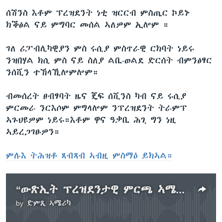
ሰሽንስ እቶም ፕረዝደንት ነቲ ዝርርብ ምስጢር ኮይኑ
ክቕፅል ናይ ምግባር መሰል ኣለዎም ኢሎም ።
ገለ ሪፓብሊካዊያን ምስ ሩሲያ ምስጥራዊ ርክባት ነይሩ
ንዝበሃል ክሲ ምስ ናይ ስለያ ልቢ-ወልደ ድርሰት ብምንፅፃር
ንሰሺን ተኸላኺሎምሎም።
ብመሰረት ፀብፃባት ዜና ጄፍ ሰሺንስ ካብ ናይ ሩሲያ
ምርመራ ንርእሶም ምግላሎም ንፕረዝደንት ትራምፕ
ኣጉህዩዎም ነይሩ።እቶም ዋና ዓቃቢ ሕጊ ግን ነዚ
ኣይረጋገፁዎን።
ምሉእ ትሕዝቶ ጸብጻብ ኣብዚ ምስማዕ ይክኣል።
“ውጽኢት ፕረዝደንታዊ ምርጫ ኣሜሪካ ንምቕያር ምስ ሩስያ ኣይተመሳጠርኩን” ጠ. ዓቓቢ ሕጊ
by
ድምጺ ኣሜሪካ
No media source currently available