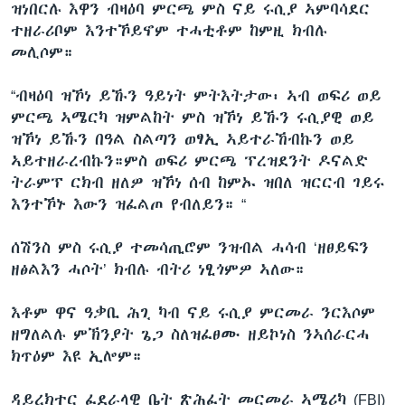
ዝነበርሉ እዋን ብዛዕባ ምርጫ ምስ ናይ ሩሲያ ኣምባሳደር
ተዘራሪቦም እንተኾይኖም ተሓቲቶም ከምዚ ክብሉ
መሊሶም።
“ብዛዕባ ዝኾነ ይኹን ዓይነት ምትእትታው፡ ኣብ ወፍሪ ወይ
ምርጫ ኣሜርካ ዝምልከት ምስ ዝኾነ ይኹን ሩሲያዊ ወይ
ዝኾነ ይኹን በዓል ስልጣን ወፃኢ ኣይተራኸብኩን ወይ
ኣይተዘራረብኩን።ምስ ወፍሪ ምርጫ ፕረዝደንት ዶናልድ
ትራምፕ ርክብ ዘለዎ ዝኾነ ሰብ ከምኡ ዝበለ ዝርርብ ገይሩ
እንተኾኑ እውን ዝፈልጦ የብለይን። “
ሰሽንስ ምስ ሩሲያ ተመሳጢሮም ንዝብል ሓሳብ ‘ዘፀይፍን
ዘፅልእን ሓሶት’ ክብሉ ብትሪ ነፂጎምዎ ኣለው።
እቶም ዋና ዓቃቢ ሕጊ ካብ ናይ ሩሲያ ምርመራ ንርእሶም
ዘግለልሉ ምኽንያት ጌጋ ስለዝፈፀሙ ዘይኮነስ ንኣሰራርሓ
ክጥዕም እዩ ኢሎም።
ዳይረክተር ፈደራላዊ ቤት ጽሕፈት መርመራ ኣሜሪካ (FBI)