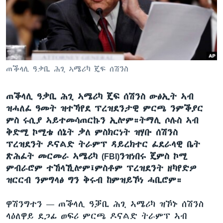
ቂሔ ጽልሚ
ቋንቋታት
ጠቕላሊ ዓቃቢ ሕጊ ኣሜሪካ ጄፍ ሰሽንስ
ጠቕላሊ ዓቃቢ ሕጊ ኣሜሪካ ጄፍ ሰሽንስ ውፅኢት ኣብ
ዝሓለፈ ዓመት ዝተኻየደ ፕረዝደንታዊ ምርጫ ንምቕያር
ምስ ሩሲያ ኣይተመሳጠርኩን ኢሎም።ትማሊ ሶሉስ ኣብ
ቅድሚ ኮሚቴ ሰኔት ቃለ ምስክርነት ዝሃቡ ሰሽንስ
ፕረዝደንት ዶናልድ ትራምፕ ዳይረክተር ፈደራላዊ ቤት
ጽሕፈት መርመራ ኣሜሪካ (FBI)ንዝነበሩ ጄምስ ኮሚ
ምብራሮም ተኸላኺሎም፤ምስቶም ፕረዝደንት ዘካየድዎ
ዝርርብ ንምግላፅ ግን ቅሩብ ከምዝይኾነ ሓቢሮም።
ዋሽንግተን —
ጠቕላሊ ዓቓቢ ሕጊ ኣሜሪካ ዝኾኑ ሰሽንስ
ላዕለዋይ ደጋፊ ወፍሪ ምርጫ ዶናልድ ትራምፕ ኣብ