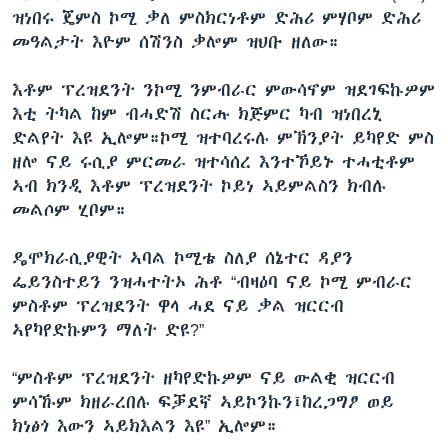
ዝነበሩ ጄምስ ኮሚ ቃለ ምስክርነቶም ድሕሪ ምሃቦም ድሕሪ
መዓልታት እዮም ሰሽንስ ቃሎም ዝህቡ ዘለው።
እቶም ፕረዝደንት ንኮሚ ንምብራር ምውሳኖም ዝደገፍኩዎም
እቲ ትካል ከም ብሓድሽ ስርሑ ክጅምር ካብ ዝነበረኒ
ድልየት እዩ ኢሎም።ኮሚ ዝተባረሩሉ ምኽንያት ይካየድ ምስ
ዘሎ ናይ ሩሲያ ምርመራ ዝተሳሰረ እንተኾይኑ ተሓቲቶም
ኣብ ክንዲ እቶም ፕረዝደንት ኮይነ ኣይምልስን ክብሉ
መልሶም ሂቦም።
ዴሞክራሲያዊት ኣባል ኮሚቴ ስለያ ሰኔተር ዳያን
ፌይንስተይን ንዝሓተትኦ ሕቶ “ብዛዕባ ናይ ኮሚ ምብራር
ምስቶም ፕረዝደንት ዋላ ሓደ ናይ ቃል ዝርርብ
ኣየካየድኩምን ማለት ድዩ?”
“ምስቶም ፕረዝደንት ዘካየድኩዎም ናይ ውልቂ ዝርርብ
ምሳኹም ክዘራረበሉ ፍቓደኛ ኣይኮንኩን፤ከረጋግፆ ወይ
ክነፅጎ እውን ኣይክእልን እዩ” ኢሎም።