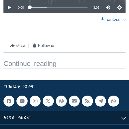
0:00
3:09
መራገፊ
ኣካፍል
Follow us
Continue reading
ማሕበራዊ ገጻትና
ኣገዳሲ ሓበሬታ