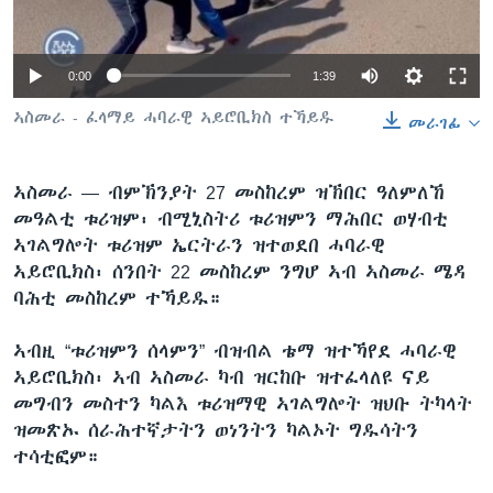
ቂሔ ጽልሚ
ቋንቋታት
0:00
1:39
ኣስመራ - ፈላማይ ሓባራዊ ኣይሮቢክስ ተኻይዱ
መራገፊ
ኣስመራ —
ብምኽንያት 27 መስከረም ዝኽበር ዓለምለኸ
መዓልቲ ቱሪዝም፡ ብሚኒስትሪ ቱሪዝምን ማሕበር ወሃብቲ
ኣገልግሎት ቱሪዝም ኤርትራን ዝተወደበ ሓባራዊ
ኣይሮቢክስ፡ ሰንበት 22 መስከረም ንግሆ ኣብ ኣስመራ ሜዳ
ባሕቲ መስከረም ተኻይዱ።
ኣብዚ “ቱሪዝምን ሰላምን” ብዝብል ቴማ ዝተኻየደ ሓባራዊ
ኣይሮቢክስ፡ ኣብ ኣስመራ ካብ ዝርከቡ ዝተፈላለዩ ናይ
መግብን መስተን ካልእ ቱሪዝማዊ ኣገልግሎት ዝህቡ ትካላት
ዝመጽኡ ሰራሕተኛታትን ወነንትን ካልኦት ግዱሳትን
ተሳቲፎም።