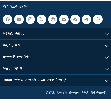
ማሕበራዊ ገጻትና
ኣገዳሲ ሓበሬታ
ዕለታዊ ዜና
ሰሙናዊ መደባት
ፍሉይ ዓምዲ
ብዛዕባ ድምጺ ኣሜሪካ ፈነወ ቋንቋ ትግርኛ
ድምጺ ኣመሪካ ብመሰል ጸሓፊ ዝተሓለወዩ።