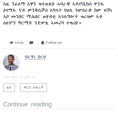
እዚ ንፈለማ እዋን ዝተወደበ ሓባራዊ ኣይሮቢክስ ቀንዱ
ዕላማኡ ናይ ምንቅስቓስ ኣካላት ባህሊ ንምስራጽ ከም ዝኾነ
ኣቦ መንበር ማሕበር ወሃብቲ ኣገልግሎት ቱሪዝም ኣቶ
ሰለሞን ግርማይ ንድምጺ ኣመሪካ ተዛሪቡ።
ኣካፍል
Follow us
ብርሃነ በርሀ
This item is part of
ዜና
ቀርኒ ኣፍሪቃ
Continue reading