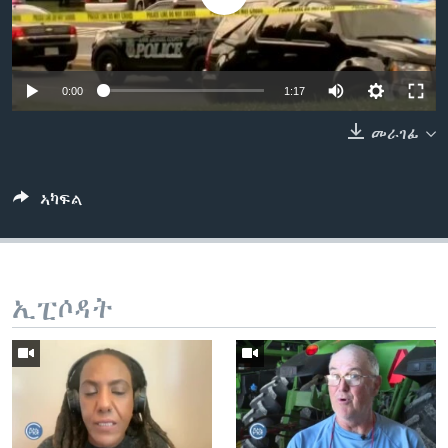
ቂሔ ጽልሚ
ቋንቋታት
0:00
1:17
መራገፊ
ኣካፍል
ኢፒሶዳት