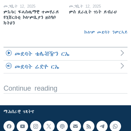
መጋቢት 12, 2025
መጋቢት 12, 2025
ምእሳር ፍልስጤማዊ ተመሃራይ
ምስ ደራሲት ገነት ይብራህ
ዩኒቨርስቲ ኮሎምቢያን ዘስዓቦ
ክትዕን
ኩሎም መደባት ንምርኣይ
መደባት ቴሌቭዥን ርኤ
መደባት ሬድዮ ርኤ
Continue reading
ማሕበራዊ ገጻትና