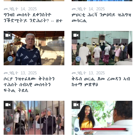
መጋቢት 14, 2025
መጋቢት 14, 2025
ግንዛበ መሰላት ደቀንስትዮ
ምህርቲ ሕርሻ ንምዕባይ ዝሕግዝ
ንቕድሚት'ዶ ንድሕሪት? -- ዘተ
መሳርሒ
መጋቢት 13, 2025
መጋቢት 13, 2025
ሶርያ ንዝተፈጸሙ ቅትለትን
ቅዱስ ወርሒ ጾመ ረመዳን ኣብ
ጥሕሰት ሰብኣዊ መሰላትን
ከተማ ምጽዋዕ
ፍትሒ ትደሊ